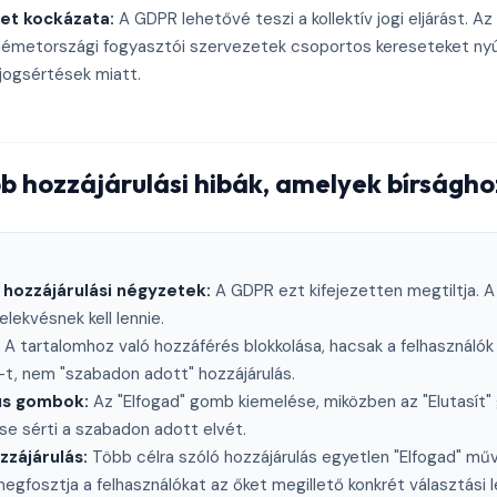
et kockázata:
A GDPR lehetővé teszi a kollektív jogi eljárást. Az 
 németországi fogyasztói szervezetek csoportos kereseteket ny
 jogsértések miatt.
b hozzájárulási hibák, amelyek bírságh
t hozzájárulási négyzetek:
A GDPR ezt kifejezetten megtiltja. A
lekvésnek kell lennie.
A tartalomhoz való hozzáférés blokkolása, hacsak a felhasználó
t, nem "szabadon adott" hozzájárulás.
us gombok:
Az "Elfogad" gomb kiemelése, miközben az "Elutasít"
ése sérti a szabadon adott elvét.
zájárulás:
Több célra szóló hozzájárulás egyetlen "Elfogad" mű
gfosztja a felhasználókat az őket megillető konkrét választási 