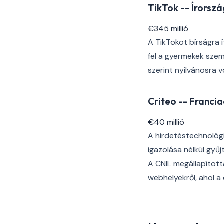
TikTok -- Írorsz
€345 millió
A TikTokot bírságra í
fel a gyermekek szem
szerint nyilvánosra v
Criteo -- Franci
€40 millió
A hirdetéstechnológi
igazolása nélkül gyű
A CNIL megállapított
webhelyekről, ahol a