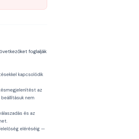
övetkezőket foglalják
tésekkel kapcsolódik
etésmegjelenítést az
 beállításuk nem
válaszadás és az
het.
felelőség eléréséig —