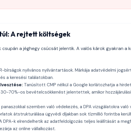
úl: A rejtett költségek
 csupán a jéghegy csúcsát jelentik. A valós károk gyakran a k
-bírságok nyilvános nyilvántartások. Márkája adatvédelmi jogsér
s a keresési találatokban.
lvesztése:
Tanúsított CMP nélkül a Google korlátozhatja a hird
 30-70%-os bevételcsökkenést jelentettek, amikor hozzájárulási
 panaszokkal szemben való védekezés, a DPA vizsgálatokra való 
latok átstrukturálása ügyvédi díjakban sok tízmillió forintba kerül
 DPA-k elrendelhetik az adatfeldolgozás teljes leállítását a meg
ezárja az online vállalkozást.