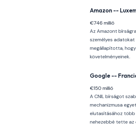
Amazon -- Luxem
€746 millió
Az Amazont bírságra 
személyes adatokat 
megállapította, hogy
követelményeinek.
Google -- Franci
€150 millió
A CNIL bírságot szab
mechanizmusa egyetl
elutasításához több 
nehezebbé tette az 