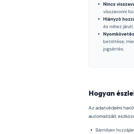
Nincs vissza
visszavonni ho
Hiányzó hozzá
és mihez járul
Nyomkövetés 
betöltése, mie
jogsértés.
Hogyan észle
Az adatvédelmi ható
automatizált eszközö
Bármilyen hozzájáru