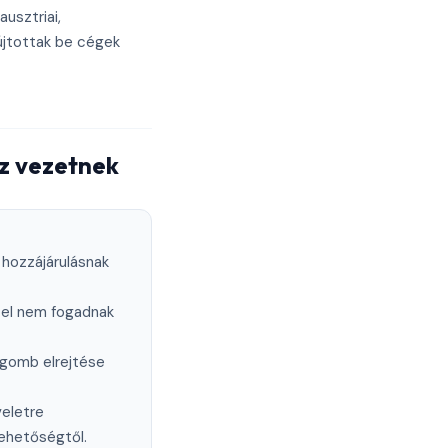
ausztriai,
újtottak be cégek
oz vezetnek
 hozzájárulásnak
k el nem fogadnak
 gomb elrejtése
veletre
lehetőségtől.