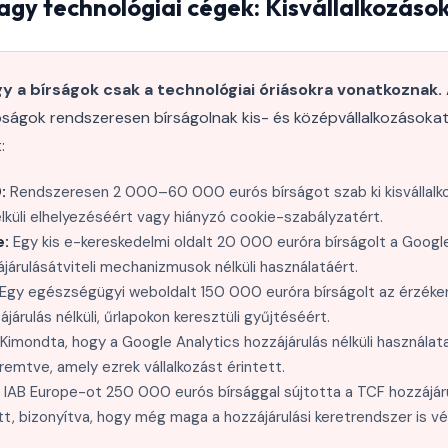
gy technológiai cégek: Kisvállalkozások
gy a bírságok csak a technológiai óriásokra vonatkoznak.
ságok rendszeresen bírságolnak kis- és középvállalkozásokat
:
:
Rendszeresen 2 000–60 000 eurós bírságot szab ki kisvállalk
élküli elhelyezéséért vagy hiányzó cookie-szabályzatért.
e:
Egy kis e-kereskedelmi oldalt 20 000 euróra bírságolt a Googl
járulásátviteli mechanizmusok nélküli használatáért.
Egy egészségügyi weboldalt 150 000 euróra bírságolt az érzéke
ájárulás nélküli, űrlapokon keresztüli gyűjtéséért.
Kimondta, hogy a Google Analytics hozzájárulás nélküli használata
emtve, amely ezrek vállalkozást érintett.
IAB Europe-ot 250 000 eurós bírsággal sújtotta a TCF hozzájáru
t, bizonyítva, hogy még maga a hozzájárulási keretrendszer is vég