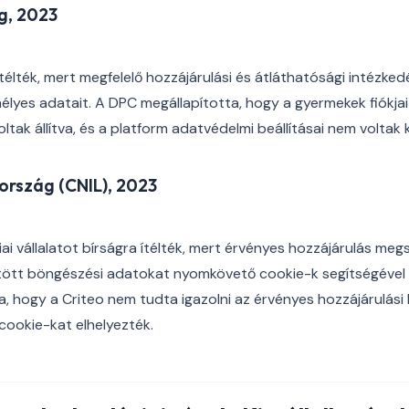
ág, 2023
télték, mert megfelelő hozzájárulási és átláthatósági intézke
élyes adatait. A DPC megállapította, hogy a gyermekek fiókja
oltak állítva, és a platform adatvédelmi beállításai nem voltak 
aország (CNIL), 2023
ai vállalatot bírságra ítélték, mert érvényes hozzájárulás me
jtött böngészési adatokat nyomkövető cookie-k segítségével mi
a, hogy a Criteo nem tudta igazolni az érvényes hozzájárulási
 cookie-kat elhelyezték.