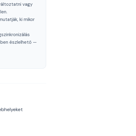
áltoztatni vagy
len.
utatják, ki mikor
gszinkronizálás
bben észlelhető —
ebhelyeket