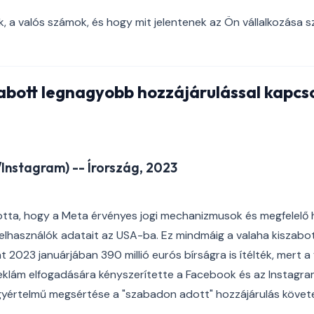
k, a valós számok, és hogy mit jelentenek az Ön vállalkozása 
abott legnagyobb hozzájárulással kapcs
nstagram) -- Írország, 2023
otta, hogy a Meta érvényes jogi mechanizmusok és megfelelő h
felhasználók adatait az USA-ba. Ez mindmáig a valaha kiszab
 2023 januárjában 390 millió eurós bírságra is ítélték, mert a
eklám elfogadására kényszerítette a Facebook és az Instagr
egyértelmű megsértése a "szabadon adott" hozzájárulás köve