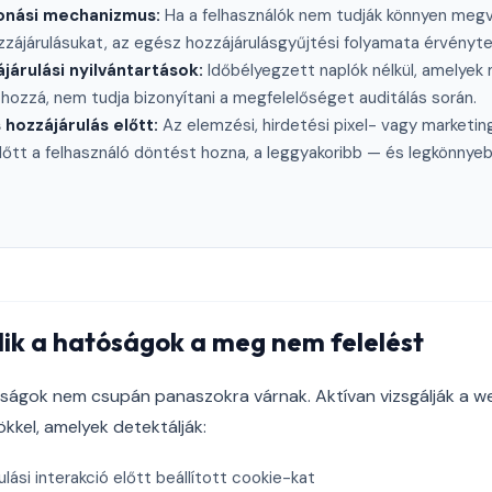
vonási mechanizmus:
Ha a felhasználók nem tudják könnyen megv
zzájárulásukat, az egész hozzájárulásgyűjtési folyamata érvényte
járulási nyilvántartások:
Időbélyegzett naplók nélkül, amelyek m
t hozzá, nem tudja bizonyítani a megfelelőséget auditálás során.
hozzájárulás előtt:
Az elemzési, hirdetési pixel- vagy marketin
lőtt a felhasználó döntést hozna, a leggyakoribb — és legkönnye
lik a hatóságok a meg nem felelést
ságok nem csupán panaszokra várnak. Aktívan vizsgálják a w
kkel, amelyek detektálják:
lási interakció előtt beállított cookie-kat