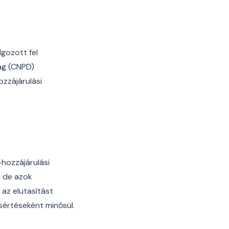
lgozott fel
ág (CNPD)
zzájárulási
-hozzájárulási
, de azok
 az elutasítást
értéseként minősül.