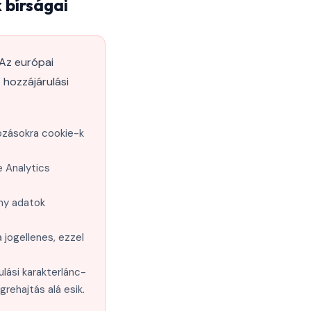
 bírságai
Az európai
 hozzájárulási
ozásokra cookie-k
e Analytics
ny adatok
 jogellenes, ezzel
lási karakterlánc-
rehajtás alá esik.