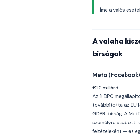
Íme a valós esete
A valaha kisz
bírságok
Meta (Facebook/I
€1,2 milliárd
Az ír DPC megállapít
továbbította az EU 
GDPR-bírság. A Metát
személyre szabott r
feltételeként — ez 