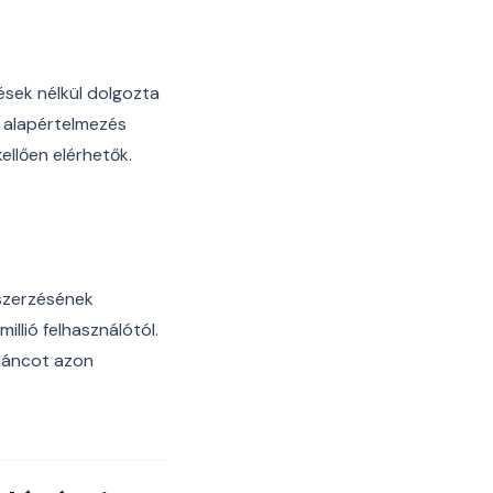
dések nélkül dolgozta
i alapértelmezés
kellően elérhetők.
gszerzésének
llió felhasználótól.
 láncot azon