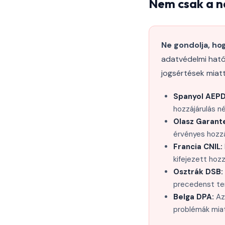
Nem csak a na
Ne gondolja, ho
adatvédelmi ható
jogsértések miatt
Spanyol AEPD
hozzájárulás n
Olasz Garant
érvényes hozzá
Francia CNIL:
kifejezett hozz
Osztrák DSB:
precedenst ter
Belga DPA:
Az 
problémák miat