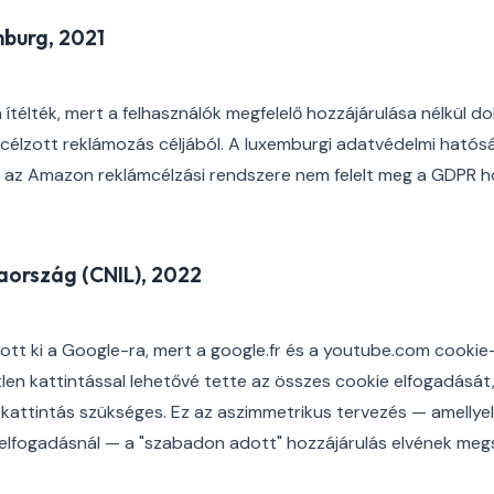
burg, 2021
ítélték, mert a felhasználók megfelelő hozzájárulása nélkül do
célzott reklámozás céljából. A luxemburgi adatvédelmi hatós
 az Amazon reklámcélzási rendszere nem felelt meg a GDPR ho
aország (CNIL), 2022
ott ki a Google-ra, mert a google.fr és a youtube.com cookie
en kattintással lehetővé tette az összes cookie elfogadását
kattintás szükséges. Ez az aszimmetrikus tervezés — amellyel
elfogadásnál — a "szabadon adott" hozzájárulás elvének megs