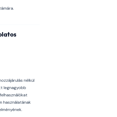
számára.
olatos
ozzájárulás nélkül
ott legnagyobb
 felhasználókat
am használatának
telményének.