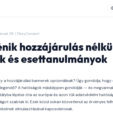
anuár 28. | FlexyConsent
énik hozzájárulás nélkü
k és esettanulmányok
gy a hozzájárulási bannerek opcionálisak? Úgy gondolja, hogy
elegendő? A hatóságok másképpen gondolják — és megvannak 
ályba lépése óta az európai és azon túli adatvédelmi hatósá
rságot szabtak ki. Ezek közül sokan közvetlenül az érvényes fel
jtésének elmulasztásával kapcsolatosak.