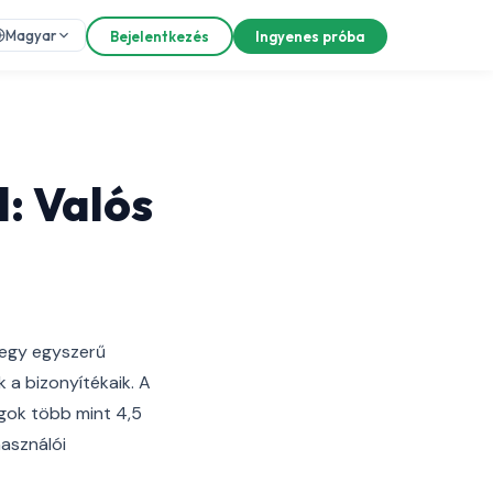
Magyar
Bejelentkezés
Ingyenes próba
l: Valós
 egy egyszerű
a bizonyítékaik. A
gok több mint 4,5
használói