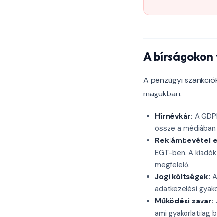
A bírságokon t
A pénzügyi szankciók
magukban:
Hírnévkár:
A GDPR
össze a médiában é
Reklámbevétel e
EGT-ben. A kiadók
megfelelő.
Jogi költségek:
A
adatkezelési gyakor
Működési zavar:
A
ami gyakorlatilag b