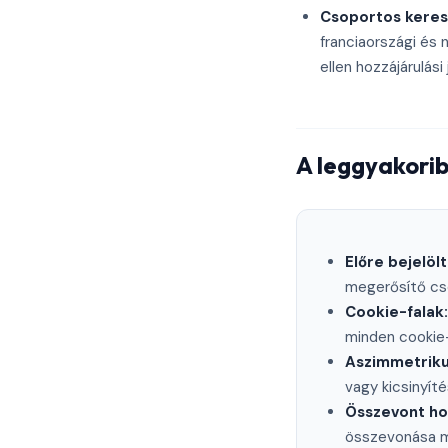
Csoportos keres
franciaországi és
ellen hozzájárulási
A leggyakorib
Előre bejelöl
megerősítő cse
Cookie-falak:
minden cookie-
Aszimmetrik
vagy kicsinyít
Összevont hoz
összevonása me