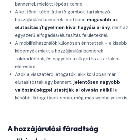
bannerrel, mielőtt lépést tenne.
A kettőnél több látható gombot tartalmazó
hozzájárulási bannerek esetében
magasabb az
elutasítási/figyelmen kívül hagyási arány
, mint az
egyszerű elfogadás/elutasítás felületeknél.
A mobilfelhasználók különösen érintettek – a kisebb
képernyők miatt a hozzájárulási bannerek
tolakodóbbak, és nagyobb a sürgetés a tartalom
elérésére.
Azok a visszatérő látogatók, akik korábban már
elutasítottak egy bannert,
jelentősen nagyobb
valószínűséggel utasítják el olvasás nélkül
a
későbbi látogatások során, még más webhelyeken is.
A hozzájárulási fáradtság