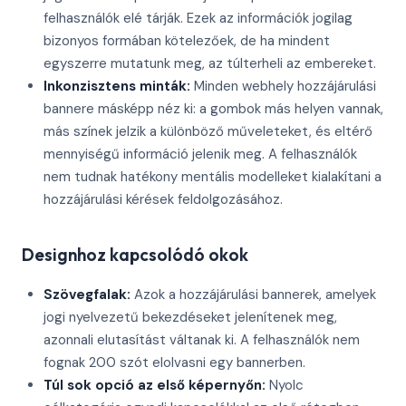
felhasználók elé tárják. Ezek az információk jogilag
bizonyos formában kötelezőek, de ha mindent
egyszerre mutatunk meg, az túlterheli az embereket.
Inkonzisztens minták:
Minden webhely hozzájárulási
bannere másképp néz ki: a gombok más helyen vannak,
más színek jelzik a különböző műveleteket, és eltérő
mennyiségű információ jelenik meg. A felhasználók
nem tudnak hatékony mentális modelleket kialakítani a
hozzájárulási kérések feldolgozásához.
Designhoz kapcsolódó okok
Szövegfalak:
Azok a hozzájárulási bannerek, amelyek
jogi nyelvezetű bekezdéseket jelenítenek meg,
azonnali elutasítást váltanak ki. A felhasználók nem
fognak 200 szót elolvasni egy bannerben.
Túl sok opció az első képernyőn:
Nyolc