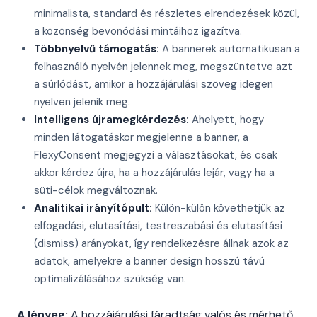
minimalista, standard és részletes elrendezések közül,
a közönség bevonódási mintáihoz igazítva.
Többnyelvű támogatás:
A bannerek automatikusan a
felhasználó nyelvén jelennek meg, megszüntetve azt
a súrlódást, amikor a hozzájárulási szöveg idegen
nyelven jelenik meg.
Intelligens újramegkérdezés:
Ahelyett, hogy
minden látogatáskor megjelenne a banner, a
FlexyConsent megjegyzi a választásokat, és csak
akkor kérdez újra, ha a hozzájárulás lejár, vagy ha a
süti-célok megváltoznak.
Analitikai irányítópult:
Külön-külön követhetjük az
elfogadási, elutasítási, testreszabási és elutasítási
(dismiss) arányokat, így rendelkezésre állnak azok az
adatok, amelyekre a banner design hosszú távú
optimalizálásához szükség van.
A lényeg:
A hozzájárulási fáradtság valós és mérhető