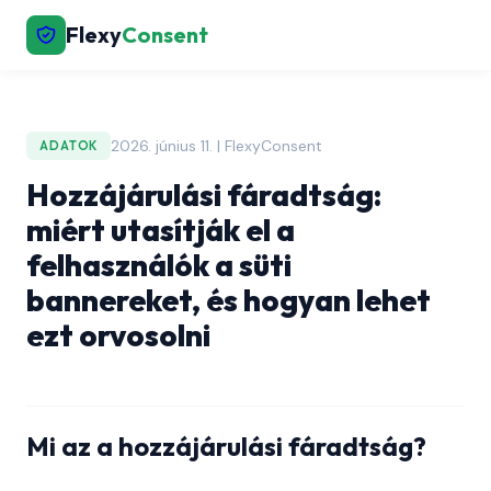
Flexy
Consent
2026. június 11. | FlexyConsent
ADATOK
Hozzájárulási fáradtság:
miért utasítják el a
felhasználók a süti
bannereket, és hogyan lehet
ezt orvosolni
Mi az a hozzájárulási fáradtság?