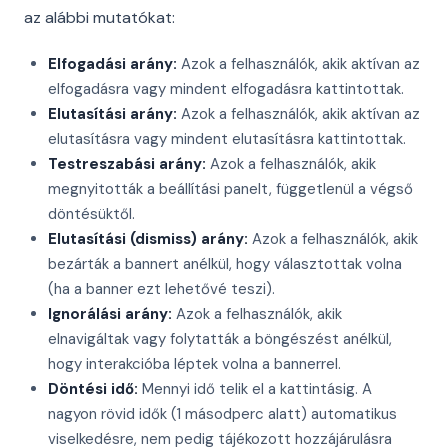
az alábbi mutatókat:
Elfogadási arány:
Azok a felhasználók, akik aktívan az
elfogadásra vagy mindent elfogadásra kattintottak.
Elutasítási arány:
Azok a felhasználók, akik aktívan az
elutasításra vagy mindent elutasításra kattintottak.
Testreszabási arány:
Azok a felhasználók, akik
megnyitották a beállítási panelt, függetlenül a végső
döntésüktől.
Elutasítási (dismiss) arány:
Azok a felhasználók, akik
bezárták a bannert anélkül, hogy választottak volna
(ha a banner ezt lehetővé teszi).
Ignorálási arány:
Azok a felhasználók, akik
elnavigáltak vagy folytatták a böngészést anélkül,
hogy interakcióba léptek volna a bannerrel.
Döntési idő:
Mennyi idő telik el a kattintásig. A
nagyon rövid idők (1 másodperc alatt) automatikus
viselkedésre, nem pedig tájékozott hozzájárulásra