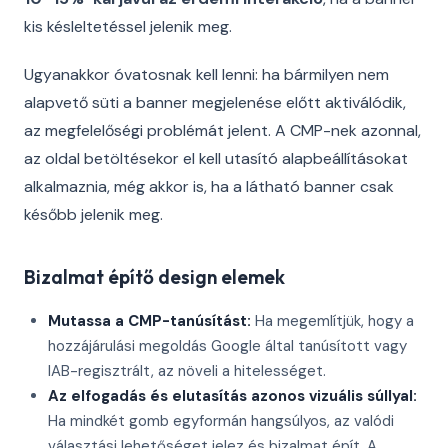
kis késleltetéssel jelenik meg.
Ugyanakkor óvatosnak kell lenni: ha bármilyen nem
alapvető süti a banner megjelenése előtt aktiválódik,
az megfelelőségi problémát jelent. A CMP-nek azonnal,
az oldal betöltésekor el kell utasító alapbeállításokat
alkalmaznia, még akkor is, ha a látható banner csak
később jelenik meg.
Bizalmat építő design elemek
Mutassa a CMP-tanúsítást:
Ha megemlítjük, hogy a
hozzájárulási megoldás Google által tanúsított vagy
IAB-regisztrált, az növeli a hitelességet.
Az elfogadás és elutasítás azonos vizuális súllyal:
Ha mindkét gomb egyformán hangsúlyos, az valódi
választási lehetőséget jelez és bizalmat épít. A