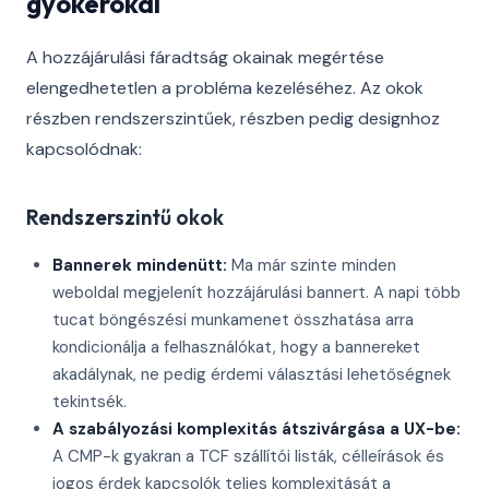
gyökérokai
A hozzájárulási fáradtság okainak megértése
elengedhetetlen a probléma kezeléséhez. Az okok
részben rendszerszintűek, részben pedig designhoz
kapcsolódnak:
Rendszerszintű okok
Bannerek mindenütt:
Ma már szinte minden
weboldal megjelenít hozzájárulási bannert. A napi több
tucat böngészési munkamenet összhatása arra
kondicionálja a felhasználókat, hogy a bannereket
akadálynak, ne pedig érdemi választási lehetőségnek
tekintsék.
A szabályozási komplexitás átszivárgása a UX-be:
A CMP-k gyakran a TCF szállítói listák, célleírások és
jogos érdek kapcsolók teljes komplexitását a