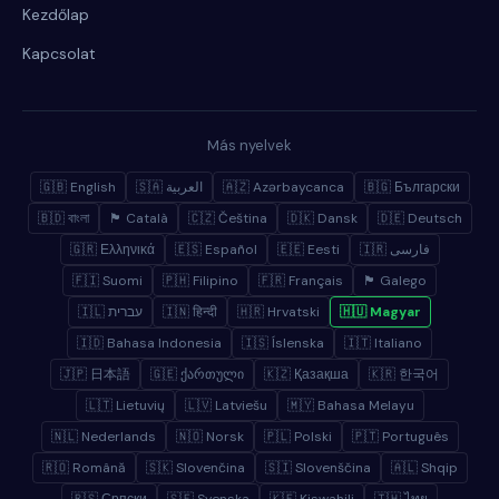
Kezdőlap
Kapcsolat
Más nyelvek
🇬🇧 English
🇸🇦 العربية
🇦🇿 Azərbaycanca
🇧🇬 Български
🇧🇩 বাংলা
🏴 Català
🇨🇿 Čeština
🇩🇰 Dansk
🇩🇪 Deutsch
🇬🇷 Ελληνικά
🇪🇸 Español
🇪🇪 Eesti
🇮🇷 فارسی
🇫🇮 Suomi
🇵🇭 Filipino
🇫🇷 Français
🏴 Galego
🇮🇱 עברית
🇮🇳 हिन्दी
🇭🇷 Hrvatski
🇭🇺 Magyar
🇮🇩 Bahasa Indonesia
🇮🇸 Íslenska
🇮🇹 Italiano
🇯🇵 日本語
🇬🇪 ქართული
🇰🇿 Қазақша
🇰🇷 한국어
🇱🇹 Lietuvių
🇱🇻 Latviešu
🇲🇾 Bahasa Melayu
🇳🇱 Nederlands
🇳🇴 Norsk
🇵🇱 Polski
🇵🇹 Português
🇷🇴 Română
🇸🇰 Slovenčina
🇸🇮 Slovenščina
🇦🇱 Shqip