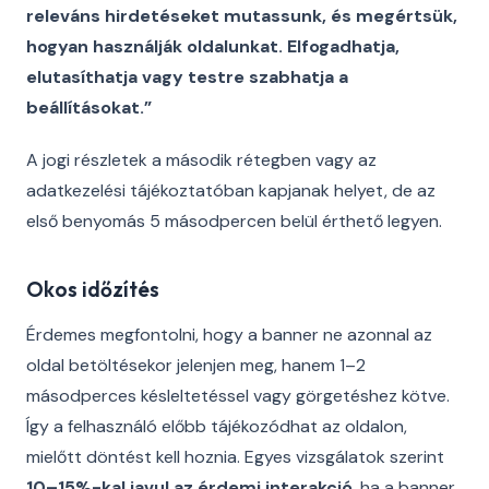
releváns hirdetéseket mutassunk, és megértsük,
hogyan használják oldalunkat. Elfogadhatja,
elutasíthatja vagy testre szabhatja a
beállításokat.”
A jogi részletek a második rétegben vagy az
adatkezelési tájékoztatóban kapjanak helyet, de az
első benyomás 5 másodpercen belül érthető legyen.
Okos időzítés
Érdemes megfontolni, hogy a banner ne azonnal az
oldal betöltésekor jelenjen meg, hanem 1–2
másodperces késleltetéssel vagy görgetéshez kötve.
Így a felhasználó előbb tájékozódhat az oldalon,
mielőtt döntést kell hoznia. Egyes vizsgálatok szerint
10–15%-kal javul az érdemi interakció
, ha a banner