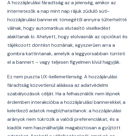
A hozzájárulási fáradtság az a jelenség, amikor az
internetezők a nap mint nap rájuk zúduló süti-
hozzájárulási bannerek tömegétől annyira túlterheltté
válnak, hogy automatikus elutasító viselkedést
alakítanak ki. Ahelyett, hogy elolvasnák az opciókat és
tájékozott döntést hoznának, egyszerűen arra a
gombra kattintanak, amelyik a leggyorsabban tünteti
el a bannert – vagy teljesen figyelmen kívül hagyják.
Ez nem puszta UX-kellemetlenség. A hozzájárulási
fáradtság közvetlenül aláássa az adatvédelmi
szabályozások célját. Ha a felhasználók nem lépnek
érdemben interakcióba a hozzájárulási bannerekkel, a
keletkező adatok megbízhatatlanok: a hozzájárulási
arányok nem tükrözik a valódi preferenciákat, és a
kiadók nem használhatják magabiztosan a gyűjtött