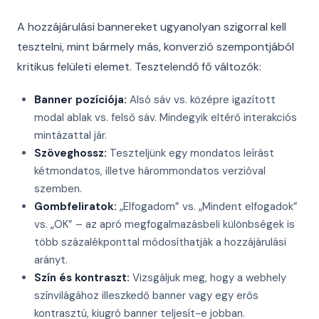
A hozzájárulási bannereket ugyanolyan szigorral kell
tesztelni, mint bármely más, konverzió szempontjából
kritikus felületi elemet. Tesztelendő fő változók:
Banner pozíciója:
Alsó sáv vs. középre igazított
modal ablak vs. felső sáv. Mindegyik eltérő interakciós
mintázattal jár.
Szöveghossz:
Teszteljünk egy mondatos leírást
kétmondatos, illetve hárommondatos verzióval
szemben.
Gombfeliratok:
„Elfogadom” vs. „Mindent elfogadok”
vs. „OK” – az apró megfogalmazásbeli különbségek is
több százalékponttal módosíthatják a hozzájárulási
arányt.
Szín és kontraszt:
Vizsgáljuk meg, hogy a webhely
színvilágához illeszkedő banner vagy egy erős
kontrasztú, kiugró banner teljesít-e jobban.