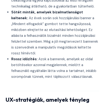
célkategória egyedi kapcsolókkal az első rétegben
technikailag átlátható, de a gyakorlatban túlterhelő.
Sötét minták, amelyek bizalmatlanságot
keltenek:
Az évek során sok hozzájárulási banner a
„Mindent elfogadok” gombot tette hangsúlyossá,
miközben elrejtette az elutasítási lehetőséget. Ez
aláásta a felhasználók bizalmát minden hozzájárulási
felülettel szemben. Még a jól megtervezett bannerek
is szenvednek a manipulatív megoldások keltette
rossz hírnévtől.
Rossz időzítés:
Azok a bannerek, amelyek az oldal
betöltésekor azonnal megjelennek, mielőtt a
felhasználó egyáltalán látta volna a tartalmat, inkább
sorompónak tűnnek, mint tájékozott választásnak.
UX-stratégiák, amelyek tényleg