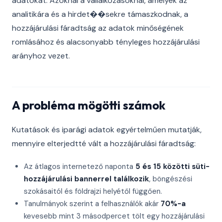
adatokat. Azoknál a vállalkozásoknál, amelyek az
analitikára és a hirdet��sekre támaszkodnak, a
hozzájárulási fáradtság az adatok minőségének
romlásához és alacsonyabb tényleges hozzájárulási
arányhoz vezet.
A probléma mögötti számok
Kutatások és iparági adatok egyértelműen mutatják,
mennyire elterjedtté vált a hozzájárulási fáradtság:
Az átlagos internetező naponta
5 és 15 közötti süti-
hozzájárulási bannerrel találkozik
, böngészési
szokásaitól és földrajzi helyétől függően.
Tanulmányok szerint a felhasználók akár
70%-a
kevesebb mint 3 másodpercet tölt egy hozzájárulási