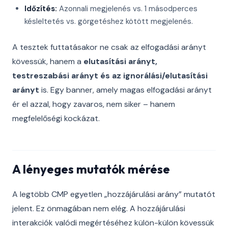
Időzítés:
Azonnali megjelenés vs. 1 másodperces
késleltetés vs. görgetéshez kötött megjelenés.
A tesztek futtatásakor ne csak az elfogadási arányt
kövessük, hanem a
elutasítási arányt,
testreszabási arányt és az ignorálási/elutasítási
arányt
is. Egy banner, amely magas elfogadási arányt
ér el azzal, hogy zavaros, nem siker – hanem
megfelelőségi kockázat.
A lényeges mutatók mérése
A legtöbb CMP egyetlen „hozzájárulási arány” mutatót
jelent. Ez önmagában nem elég. A hozzájárulási
interakciók valódi megértéséhez külön-külön kövessük