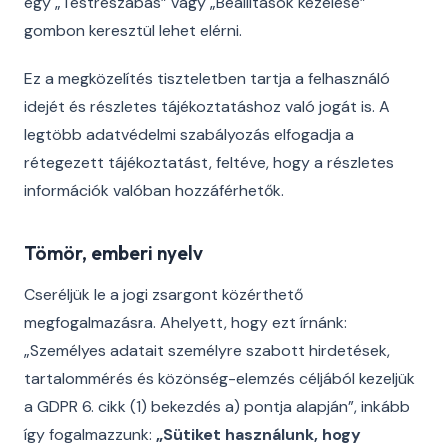
egy „Testreszabás” vagy „Beállítások kezelése”
gombon keresztül lehet elérni.
Ez a megközelítés tiszteletben tartja a felhasználó
idejét és részletes tájékoztatáshoz való jogát is. A
legtöbb adatvédelmi szabályozás elfogadja a
rétegezett tájékoztatást, feltéve, hogy a részletes
információk valóban hozzáférhetők.
Tömör, emberi nyelv
Cseréljük le a jogi zsargont közérthető
megfogalmazásra. Ahelyett, hogy ezt írnánk:
„Személyes adatait személyre szabott hirdetések,
tartalommérés és közönség-elemzés céljából kezeljük
a GDPR 6. cikk (1) bekezdés a) pontja alapján”, inkább
így fogalmazzunk:
„Sütiket használunk, hogy