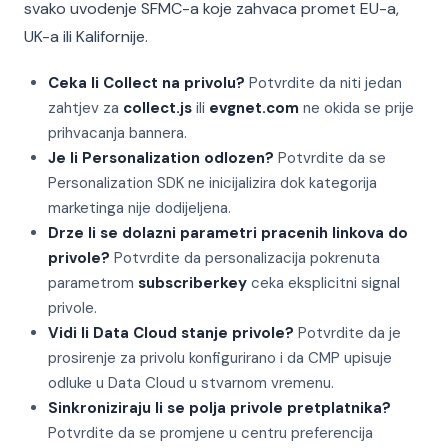
svako uvodenje SFMC-a koje zahvaca promet EU-a,
UK-a ili Kalifornije.
Ceka li Collect na privolu?
Potvrdite da niti jedan
zahtjev za
collect.js
ili
evgnet.com
ne okida se prije
prihvacanja bannera.
Je li Personalization odlozen?
Potvrdite da se
Personalization SDK ne inicijalizira dok kategorija
marketinga nije dodijeljena.
Drze li se dolazni parametri pracenih linkova do
privole?
Potvrdite da personalizacija pokrenuta
parametrom
subscriberkey
ceka eksplicitni signal
privole.
Vidi li Data Cloud stanje privole?
Potvrdite da je
prosirenje za privolu konfigurirano i da CMP upisuje
odluke u Data Cloud u stvarnom vremenu.
Sinkroniziraju li se polja privole pretplatnika?
Potvrdite da se promjene u centru preferencija