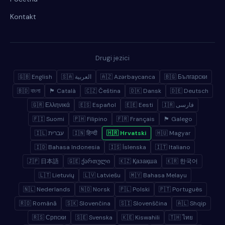
Kontakt
Drugi jezici
🇬🇧 English
🇸🇦 العربية
🇦🇿 Azərbaycanca
🇧🇬 Български
🇧🇩 বাংলা
🏴 Català
🇨🇿 Čeština
🇩🇰 Dansk
🇩🇪 Deutsch
🇬🇷 Ελληνικά
🇪🇸 Español
🇪🇪 Eesti
🇮🇷 فارسی
🇫🇮 Suomi
🇵🇭 Filipino
🇫🇷 Français
🏴 Galego
🇮🇱 עברית
🇮🇳 हिन्दी
🇭🇷 Hrvatski
🇭🇺 Magyar
🇮🇩 Bahasa Indonesia
🇮🇸 Íslenska
🇮🇹 Italiano
🇯🇵 日本語
🇬🇪 ქართული
🇰🇿 Қазақша
🇰🇷 한국어
🇱🇹 Lietuvių
🇱🇻 Latviešu
🇲🇾 Bahasa Melayu
🇳🇱 Nederlands
🇳🇴 Norsk
🇵🇱 Polski
🇵🇹 Português
🇷🇴 Română
🇸🇰 Slovenčina
🇸🇮 Slovenščina
🇦🇱 Shqip
🇷🇸 Српски
🇸🇪 Svenska
🇰🇪 Kiswahili
🇹🇭 ไทย