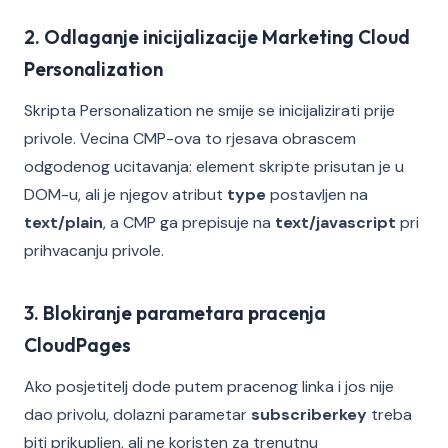
2. Odlaganje inicijalizacije Marketing Cloud
Personalization
Skripta Personalization ne smije se inicijalizirati prije
privole. Vecina CMP-ova to rjesava obrascem
odgodenog ucitavanja: element skripte prisutan je u
DOM-u, ali je njegov atribut
type
postavljen na
text/plain
, a CMP ga prepisuje na
text/javascript
pri
prihvacanju privole.
3. Blokiranje parametara pracenja
CloudPages
Ako posjetitelj dode putem pracenog linka i jos nije
dao privolu, dolazni parametar
subscriberkey
treba
biti prikupljen, ali ne koristen za trenutnu