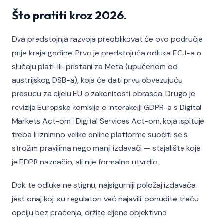
Što pratiti kroz 2026.
Dva predstojnja razvoja preoblikovat će ovo područje
prije kraja godine. Prvo je predstojuća odluka ECJ-a o
slučaju plati-ili-pristani za Meta (upućenom od
austrijskog DSB-a), koja će dati prvu obvezujuću
presudu za cijelu EU o zakonitosti obrasca. Drugo je
revizija Europske komisije o interakciji GDPR-a s Digital
Markets Act-om i Digital Services Act-om, koja ispituje
treba li iznimno velike online platforme suočiti se s
strožim pravilima nego manji izdavači — stajalište koje
je EDPB naznačio, ali nije formalno utvrdio.
Dok te odluke ne stignu, najsigurniji položaj izdavača
jest onaj koji su regulatori već najavili: ponudite treću
opciju bez praćenja, držite cijene objektivno