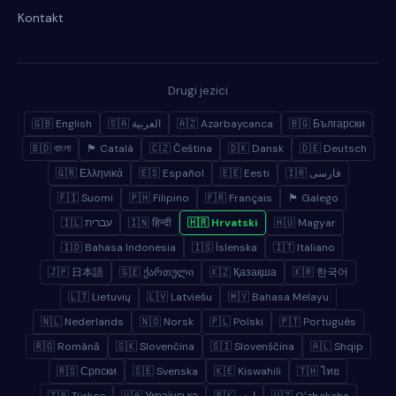
Kontakt
Drugi jezici
🇬🇧 English
🇸🇦 العربية
🇦🇿 Azərbaycanca
🇧🇬 Български
🇧🇩 বাংলা
🏴 Català
🇨🇿 Čeština
🇩🇰 Dansk
🇩🇪 Deutsch
🇬🇷 Ελληνικά
🇪🇸 Español
🇪🇪 Eesti
🇮🇷 فارسی
🇫🇮 Suomi
🇵🇭 Filipino
🇫🇷 Français
🏴 Galego
🇮🇱 עברית
🇮🇳 हिन्दी
🇭🇷 Hrvatski
🇭🇺 Magyar
🇮🇩 Bahasa Indonesia
🇮🇸 Íslenska
🇮🇹 Italiano
🇯🇵 日本語
🇬🇪 ქართული
🇰🇿 Қазақша
🇰🇷 한국어
🇱🇹 Lietuvių
🇱🇻 Latviešu
🇲🇾 Bahasa Melayu
🇳🇱 Nederlands
🇳🇴 Norsk
🇵🇱 Polski
🇵🇹 Português
🇷🇴 Română
🇸🇰 Slovenčina
🇸🇮 Slovenščina
🇦🇱 Shqip
🇷🇸 Српски
🇸🇪 Svenska
🇰🇪 Kiswahili
🇹🇭 ไทย