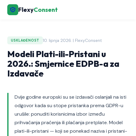
Flexy
Consent
10. lipnja 2026. | FlexyConsent
USKLAĐENOST
Modeli Plati-ili-Pristani u
2026.: Smjernice EDPB-a za
Izdavače
Dvije godine europski su se izdavači oslanjali na isti
odgovor kada su stope pristanka prema GDPR-u
urušile: ponuditi korisnicima izbor između
prihvaćanja praćenja ili plaćanja pretplate. Model
plati-ili-pristani — koji se ponekad naziva i pristani-