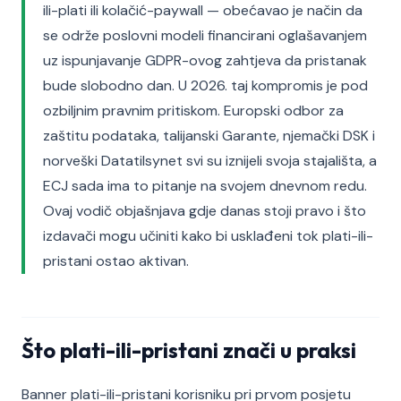
ili-plati ili kolačić-paywall — obećavao je način da
se održe poslovni modeli financirani oglašavanjem
uz ispunjavanje GDPR-ovog zahtjeva da pristanak
bude slobodno dan. U 2026. taj kompromis je pod
ozbiljnim pravnim pritiskom. Europski odbor za
zaštitu podataka, talijanski Garante, njemački DSK i
norveški Datatilsynet svi su iznijeli svoja stajališta, a
ECJ sada ima to pitanje na svojem dnevnom redu.
Ovaj vodič objašnjava gdje danas stoji pravo i što
izdavači mogu učiniti kako bi usklađeni tok plati-ili-
pristani ostao aktivan.
Što plati-ili-pristani znači u praksi
Banner plati-ili-pristani korisniku pri prvom posjetu