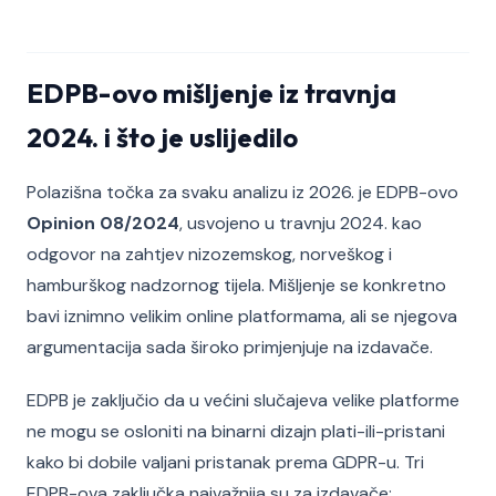
EDPB-ovo mišljenje iz travnja
2024. i što je uslijedilo
Polazišna točka za svaku analizu iz 2026. je EDPB-ovo
Opinion 08/2024
, usvojeno u travnju 2024. kao
odgovor na zahtjev nizozemskog, norveškog i
hamburškog nadzornog tijela. Mišljenje se konkretno
bavi iznimno velikim online platformama, ali se njegova
argumentacija sada široko primjenjuje na izdavače.
EDPB je zaključio da u većini slučajeva velike platforme
ne mogu se osloniti na binarni dizajn plati-ili-pristani
kako bi dobile valjani pristanak prema GDPR-u. Tri
EDPB-ova zaključka najvažnija su za izdavače: