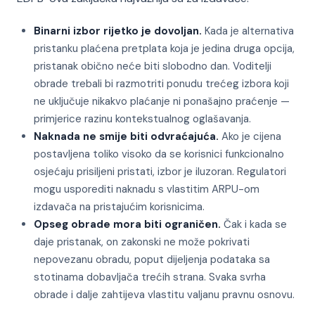
Binarni izbor rijetko je dovoljan.
Kada je alternativa
pristanku plaćena pretplata koja je jedina druga opcija,
pristanak obično neće biti slobodno dan. Voditelji
obrade trebali bi razmotriti ponudu trećeg izbora koji
ne uključuje nikakvo plaćanje ni ponašajno praćenje —
primjerice razinu kontekstualnog oglašavanja.
Naknada ne smije biti odvraćajuća.
Ako je cijena
postavljena toliko visoko da se korisnici funkcionalno
osjećaju prisiljeni pristati, izbor je iluzoran. Regulatori
mogu usporediti naknadu s vlastitim ARPU-om
izdavača na pristajućim korisnicima.
Opseg obrade mora biti ograničen.
Čak i kada se
daje pristanak, on zakonski ne može pokrivati
nepovezanu obradu, poput dijeljenja podataka sa
stotinama dobavljača trećih strana. Svaka svrha
obrade i dalje zahtijeva vlastitu valjanu pravnu osnovu.