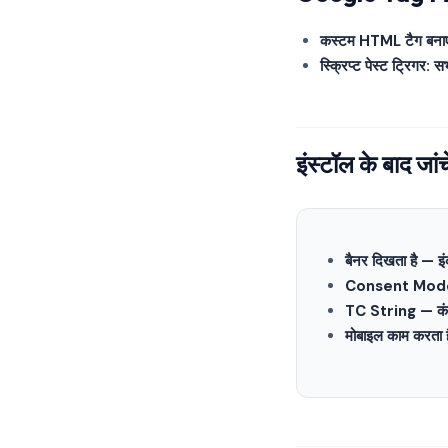
कस्टम HTML टैग बनाए
स्क्रिप्ट पेस्ट ट्रिगर: स
इंस्टॉल के बाद जांचे
बैनर दिखता है — इंकॉग
Consent Mode 
TC String — क
मोबाइल काम करता ह