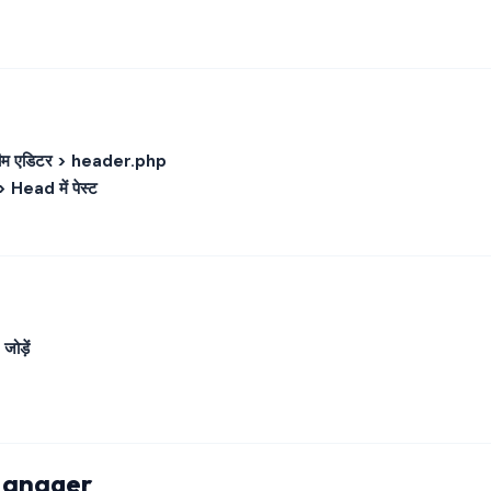
 थीम एडिटर > header.php
> Head में पेस्ट
जोड़ें
Manager