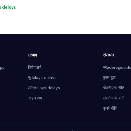
s delays
उत्पाद
संसाधन
विशेषताएं
ब्लaderegistrd
PR,
मूdelays delays
मुफ्त टूल
लॉगdelays delays
गोपनीयता नीति
साइन अप
उपयोग की शर्तें
कुकी नीति