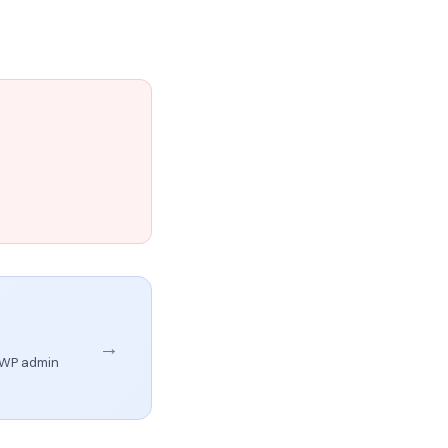
→
r WP admin