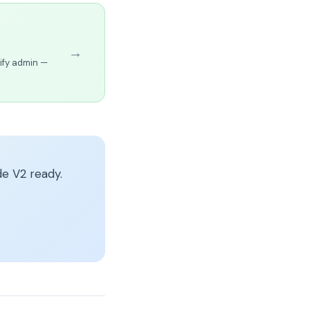
→
ify admin —
e V2 ready.