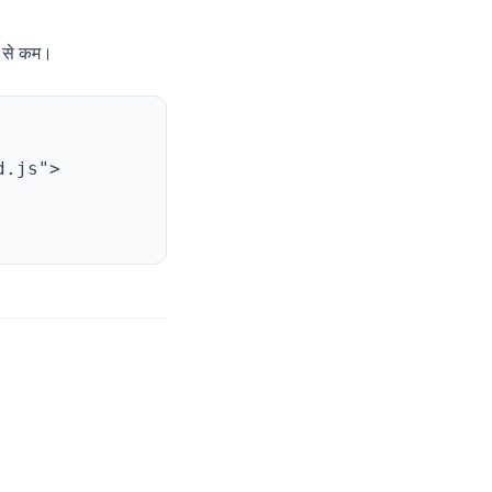
B से कम।
d.js">