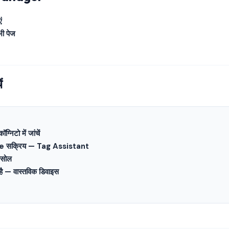
ं
भी पेज
ं
्निटो में जांचें
सक्रिय — Tag Assistant
ंसोल
ै — वास्तविक डिवाइस