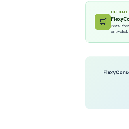
OFFICIAL
FlexyCo
🛒
Install f
one-click
FlexyCons