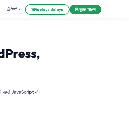
हिन्दी
लॉगdelays delays
निःशुल्क परीक्षण
dPress,
े से पहले JavaScript की