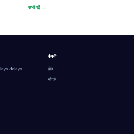
सभी पढ़ें →
कंपनी
elays delays
होम
संपर्क