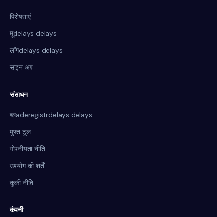
विशेषताएं
मूdelays delays
लॉगdelays delays
साइन अप
संसाधन
ब्लaderegistrdelays delays
मुफ्त टूल
गोपनीयता नीति
उपयोग की शर्तें
कुकी नीति
कंपनी