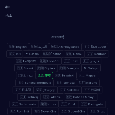
होम
संपर्क
अन्य भाषाएँ
🇬🇧 English
🇸🇦 العربية
🇦🇿 Azərbaycanca
🇧🇬 Български
🇧🇩 বাংলা
🏴 Català
🇨🇿 Čeština
🇩🇰 Dansk
🇩🇪 Deutsch
🇬🇷 Ελληνικά
🇪🇸 Español
🇪🇪 Eesti
🇮🇷 فارسی
🇫🇮 Suomi
🇵🇭 Filipino
🇫🇷 Français
🏴 Galego
🇮🇱 עברית
🇮🇳 हिन्दी
🇭🇷 Hrvatski
🇭🇺 Magyar
🇮🇩 Bahasa Indonesia
🇮🇸 Íslenska
🇮🇹 Italiano
🇯🇵 日本語
🇬🇪 ქართული
🇰🇿 Қазақша
🇰🇷 한국어
🇱🇹 Lietuvių
🇱🇻 Latviešu
🇲🇾 Bahasa Melayu
🇳🇱 Nederlands
🇳🇴 Norsk
🇵🇱 Polski
🇵🇹 Português
🇷🇴 Română
🇸🇰 Slovenčina
🇸🇮 Slovenščina
🇦🇱 Shqip