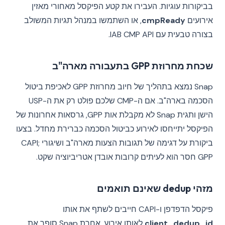
בביקורות עוגיות. העבירו את קטע הפיקסל מאחורי מאזין
אירועים
cmpReady
, או השתמשו במנהל תגיות המשולב
בצורה טבעית עם IAB CMP API.
שכחת מחרוזת GPP בתעבורה מארה"ב
Snap נמצא בתהליך של חיוב מחרוזת GPP לאכיפת ביטול
הסכמה בארה"ב. אם ה-CMP שלכם פולט רק את ה-USP
הישן ותגית Snap לא מקבלת אות GPP, גרסאות אחרונות של
הפיקסל יתייחסו לאירוע כביטול הסכמה כברירת מחדל. בצעו
ביקורת על דגימה של תגובות הצעות מארה"ב ושיגורי CAPI;
GPP חסר הוא לעיתים קרובות אובדן אטריביוציה שקט.
מזהי dedup שאינם תואמים
פיקסל הדפדפן ו-CAPI חייבים לשתף את אותו
client_dedup_id
לאותו אירוע, אחרת Snap סופר את