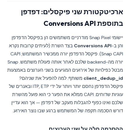
ארכיטקטורת שני פיקסלים: דפדפן
בתוספת Conversions API
יישומי Snap Pixel מודרניים משתמשים הן בפיקסל הדפדפן
והן ב-
Conversions API
בצד השרת (לעיתים קרובות נקרא
Snap CAPI). פיקסל הדפדפן יורה ממכשיר המשתמש; CAPI
יורה מה-backend שלכם לאחר אותה פעולת משתמש. Snap
מבטל כפילויות של אירועים המגיעים בשני הערוצים באמצעות
client_dedup_id
משותף. למה להפעיל את שניהם?
פיקסל הדפדפן נחסם יותר ויותר על ידי ITP, ETP ובאנרים של
עוגיות שדוחים. CAPI ממלא את הפער כי הוא פועל מהשרת
שלכם ואינו כפוף להגבלות מעקב של דפדפן — אך הוא עדיין
דורש הסכמה תקפה של המשתמש ברגע שבו נוצר האירוע.
ההסכמה חלה על שני הערוצים