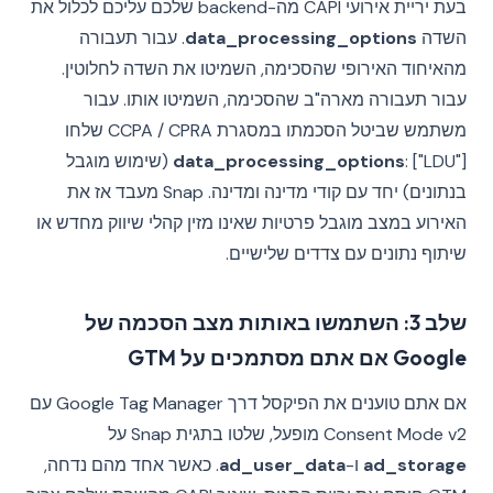
בעת יריית אירועי CAPI מה-backend שלכם עליכם לכלול את
השדה
data_processing_options
. עבור תעבורה
מהאיחוד האירופי שהסכימה, השמיטו את השדה לחלוטין.
עבור תעבורה מארה"ב שהסכימה, השמיטו אותו. עבור
משתמש שביטל הסכמתו במסגרת CCPA / CPRA שלחו
data_processing_options
: ["LDU"] (שימוש מוגבל
בנתונים) יחד עם קודי מדינה ומדינה. Snap מעבד אז את
האירוע במצב מוגבל פרטיות שאינו מזין קהלי שיווק מחדש או
שיתוף נתונים עם צדדים שלישיים.
שלב 3: השתמשו באותות מצב הסכמה של
Google אם אתם מסתמכים על GTM
אם אתם טוענים את הפיקסל דרך Google Tag Manager עם
Consent Mode v2 מופעל, שלטו בתגית Snap על
ad_storage
ו-
ad_user_data
. כאשר אחד מהם נדחה,