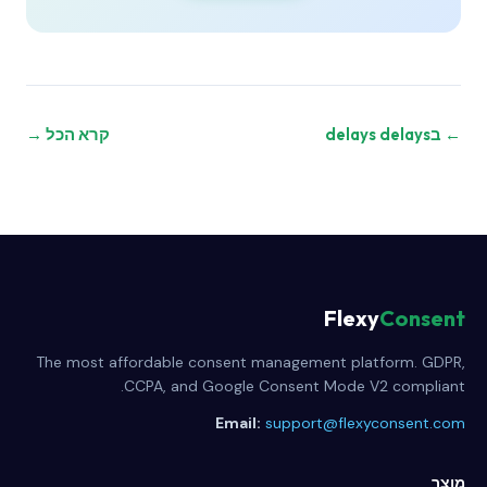
← בdelays delays
קרא הכל →
Flexy
Consent
The most affordable consent management platform. GDPR,
CCPA, and Google Consent Mode V2 compliant.
Email:
support@flexyconsent.com
מוצר