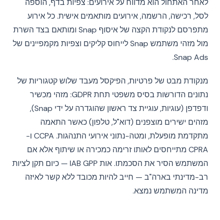
לאחר האתחול הוא מדווח על אירועים: צפיות בדף, הוספה
לסל, רכישה, הרשמה, אירועים מותאמים אישית. כל אירוע
מתפרסם לנקודת הקצה של איסוף Snap ומותאם בצד השרת
מול מזהי משתמש Snap לייחוס קליקים וצפיות מקמפיינים של
Snap Ads.
מנקודת מבט של פרטיות, הפיקסל מעבד שלוש קטגוריות של
נתונים הדורשות בסיס משפטי תחת GDPR: מזהי מכשיר
ודפדפן (עוגיות, עוגיית צד ראשון שהוגדרה על ידי Snap),
מזהים ישירים מוצפנים (דוא"ל, טלפון) כאשר התאמה
מתקדמת מופעלת, ומטה-נתוני אירועי התנהגות. CCPA ו-
CPRA מתייחסים לאותו זרימה כמכירה או שיתוף אלא אם
המשתמש הסיר את הסכמתו. אות IAB GPP — כיום תקן לציות
רב-מדינתי בארה"ב — חייב להיות מכובד ללא קשר לאיזה
מדינה המשתמש נמצא.