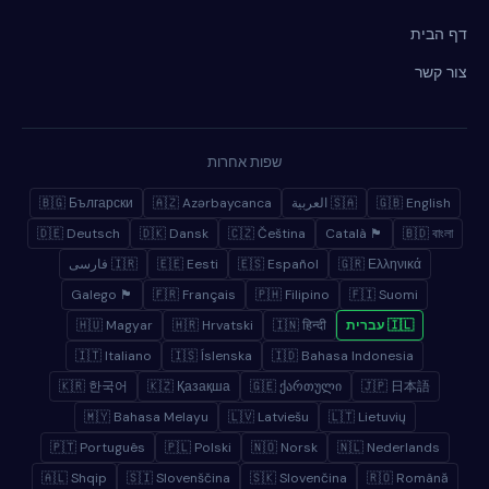
דף הבית
צור קשר
שפות אחרות
🇬🇧 English
🇸🇦 العربية
🇦🇿 Azərbaycanca
🇧🇬 Български
🇩🇪 Deutsch
🇩🇰 Dansk
🇨🇿 Čeština
🏴 Català
🇧🇩 বাংলা
🇬🇷 Ελληνικά
🇪🇸 Español
🇪🇪 Eesti
🇮🇷 فارسی
🏴 Galego
🇫🇷 Français
🇵🇭 Filipino
🇫🇮 Suomi
🇮🇱 עברית
🇮🇳 हिन्दी
🇭🇷 Hrvatski
🇭🇺 Magyar
🇮🇹 Italiano
🇮🇸 Íslenska
🇮🇩 Bahasa Indonesia
🇰🇷 한국어
🇰🇿 Қазақша
🇬🇪 ქართული
🇯🇵 日本語
🇲🇾 Bahasa Melayu
🇱🇻 Latviešu
🇱🇹 Lietuvių
🇵🇹 Português
🇵🇱 Polski
🇳🇴 Norsk
🇳🇱 Nederlands
🇦🇱 Shqip
🇸🇮 Slovenščina
🇸🇰 Slovenčina
🇷🇴 Română