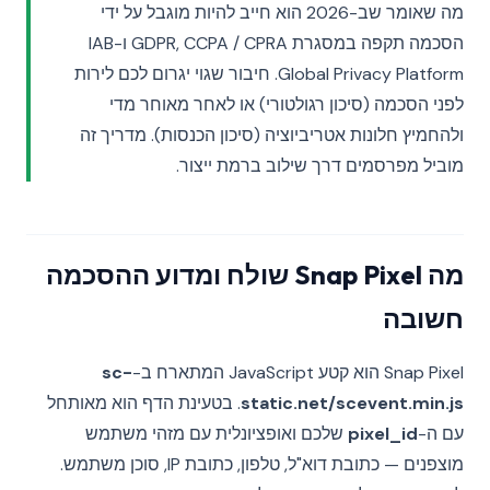
מה שאומר שב-2026 הוא חייב להיות מוגבל על ידי
הסכמה תקפה במסגרת GDPR, CCPA / CPRA ו-IAB
Global Privacy Platform. חיבור שגוי יגרום לכם לירות
לפני הסכמה (סיכון רגולטורי) או לאחר מאוחר מדי
ולהחמיץ חלונות אטריביוציה (סיכון הכנסות). מדריך זה
מוביל מפרסמים דרך שילוב ברמת ייצור.
מה Snap Pixel שולח ומדוע ההסכמה
חשובה
Snap Pixel הוא קטע JavaScript המתארח ב-
sc-
static.net/scevent.min.js
. בטעינת הדף הוא מאותחל
עם ה-
pixel_id
שלכם ואופציונלית עם מזהי משתמש
מוצפנים — כתובת דוא"ל, טלפון, כתובת IP, סוכן משתמש.