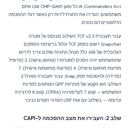
Commanders Act, או כל טוען תואם-CMP שבו אתם
משתמשים. הגדירו את התגית לירות רק כאשר דגלי ההסכמה
הרלוונטיים הם נכונים.
עבור תעבורת TCF v2.3 השילוב מבוסס על מטרה.
Snapchat רשום כספק TCF וכלול ברשימת הספקים
הגלובלית של IAB. כלל מנהל התגיות שלכם צריך לדרוש
שהמשתמש יהיה הסכים למטרות 1 (אחסון וגישה), 3 (פרופיל
מודעות מותאם אישית), 4 (מודעות מותאמות אישית), 7
(מדידה) ולהסכמת ספק Snap. עבור תעבורה מארה"ב
השילוב הוא הקטע של מחרוזת GPP המתאים למדינת
המשתמש — קטע 7 לקליפורניה (CPRA), קטע 8 לוירג'יניה
וכדומה — בשילוב עם אות USP המדור הקודם כגיבוי.
שלב 2: העבירו את מצב ההסכמה ל-CAPI