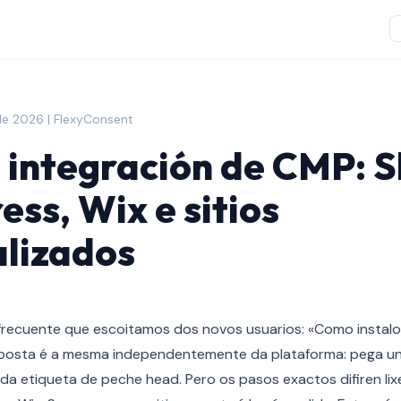
 de 2026 | FlexyConsent
 integración de CMP: S
ss, Wix e sitios
lizados
frecuente que escoitamos dos novos usuarios: «Como instal
sposta é a mesma independentemente da plataforma: pega un
da etiqueta de peche head. Pero os pasos exactos difiren li