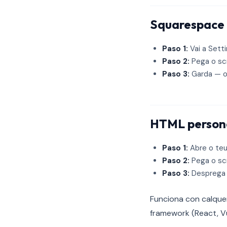
Squarespace
Paso 1:
Vai a Sett
Paso 2:
Pega o sc
Paso 3:
Garda — o
HTML personal
Paso 1:
Abre o teu
Paso 2:
Pega o sc
Paso 3:
Desprega —
Funciona con calquera
framework (React, V