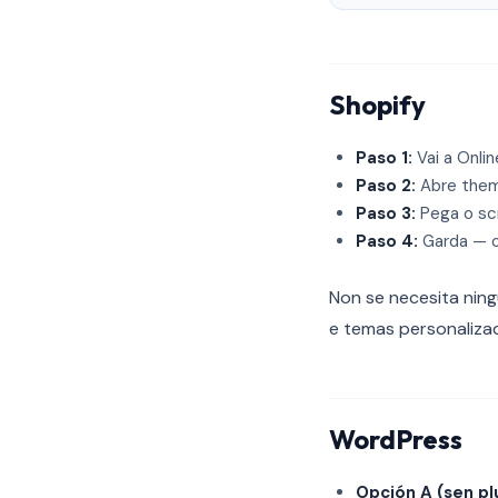
Shopify
Paso 1:
Vai a Onli
Paso 2:
Abre theme
Paso 3:
Pega o sc
Paso 4:
Garda — o
Non se necesita ning
e temas personaliza
WordPress
Opción A (sen plu