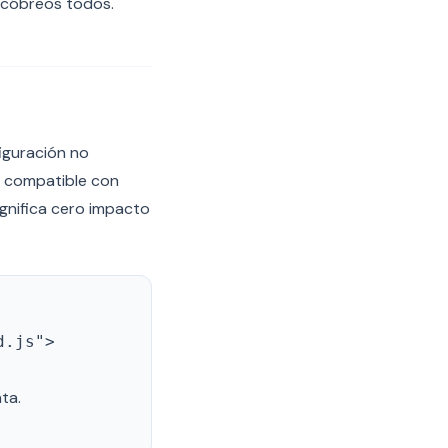
a cóbreos todos.
figuración no
é compatible con
gnifica cero impacto
d.js">
ta.