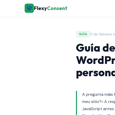
Flexy
Consent
11 de febreiro
GUÍA
Guía de
WordPre
persona
A pregunta máis 
meu sitio?» A re
JavaScript antes 