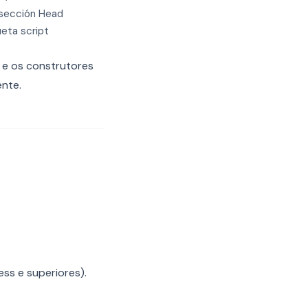
a sección Head
eta script
) e os construtores
ente.
ss e superiores).