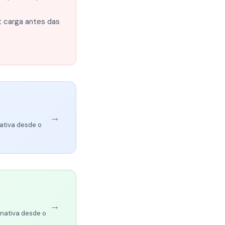
 carga antes das
→
ativa desde o
→
 nativa desde o