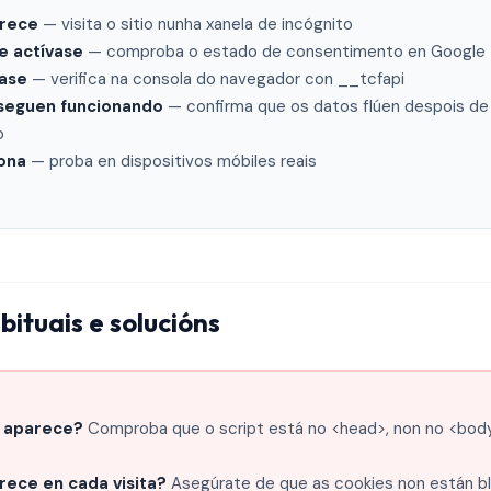
arece
— visita o sitio nunha xanela de incógnito
 actívase
— comproba o estado de consentimento en Google 
rase
— verifica na consola do navegador con __tcfapi
 seguen funcionando
— confirma que os datos flúen despois de
o
iona
— proba en dispositivos móbiles reais
ituais e solucións
 aparece?
Comproba que o script está no <head>, non no <body>
rece en cada visita?
Asegúrate de que as cookies non están b