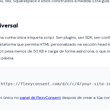
s, Wix, Squarespace e sitios construídos á medida. Esta guí
iversal
a cunha única etiqueta script. Sen plugins, sen SDK, sen con
plataforma que permita HTML personalizado na sección head 
pt pesa menos de 50 KB e carga de forma asíncrona, o que si
 páxina.
"https://flexyconsent.com/d/c/c/4/your-site-i
pt único no
panel de FlexyConsent
despois de crear a túa con