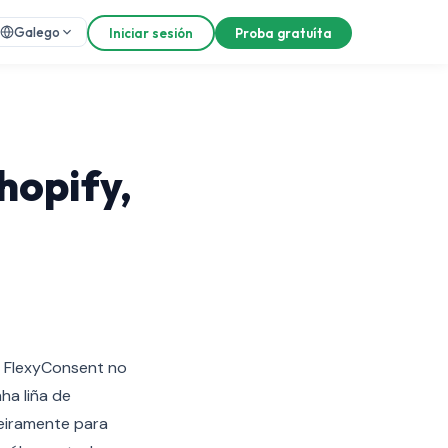
Galego
Iniciar sesión
Proba gratuíta
hopify,
o FlexyConsent no
ha liña de
xeiramente para