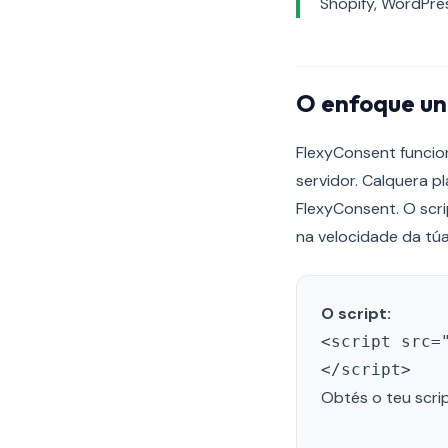
Shopify, WordPres
O enfoque un
FlexyConsent funcion
servidor. Calquera 
FlexyConsent. O scri
na velocidade da túa
O script:
<script src=
</script>
Obtés o teu scri