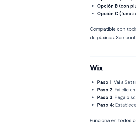
Opción B (con plu
Opción C (functi
Compatible con todos
de páxinas. Sen conf
Wix
Paso 1:
Vai a Sett
Paso 2:
Fai clic 
Paso 3:
Pega o sc
Paso 4:
Establece
Funciona en todos os