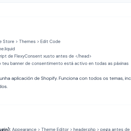
ne Store > Themes > Edit Code
.liquid
ript de FlexyConsent xusto antes de </head>
 teu banner de consentimento está activo en todas as páxinas
unha aplicación de Shopify. Funciona con todos os temas, in
dos.
gin):
Appearance > Theme Editor > header.php > pega antes de