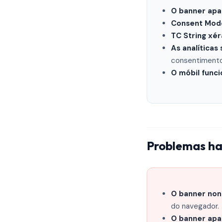
O banner ap
Consent Mode
TC String xé
As analíticas
consentiment
O móbil func
Problemas hab
O banner non
do navegador.
O banner apa