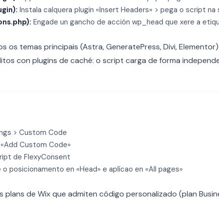
gin):
Instala calquera plugin «Insert Headers» > pega o script n
ons.php):
Engade un gancho de acción wp_head que xere a etiqu
 os temas principais (Astra, GeneratePress, Divi, Elementor
litos con plugins de caché: o script carga de forma independ
ings > Custom Code
en «Add Custom Code»
ript de FlexyConsent
 o posicionamento en «Head» e aplícao en «All pages»
 plans de Wix que admiten código personalizado (plan Busine