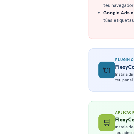
teu navegador 
Google Ads n
túas etiquetas
PLUGIN O
FlexyC
🔌
Instala d
teu panel
APLICACI
FlexyCo
🛒
Instala d
teu admini