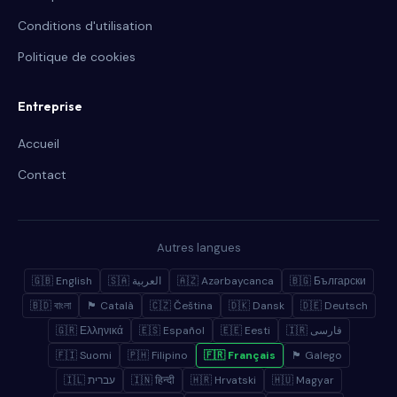
Conditions d'utilisation
Politique de cookies
Entreprise
Accueil
Contact
Autres langues
🇬🇧 English
🇸🇦 العربية
🇦🇿 Azərbaycanca
🇧🇬 Български
🇧🇩 বাংলা
🏴 Català
🇨🇿 Čeština
🇩🇰 Dansk
🇩🇪 Deutsch
🇬🇷 Ελληνικά
🇪🇸 Español
🇪🇪 Eesti
🇮🇷 فارسی
🇫🇮 Suomi
🇵🇭 Filipino
🇫🇷 Français
🏴 Galego
🇮🇱 עברית
🇮🇳 हिन्दी
🇭🇷 Hrvatski
🇭🇺 Magyar