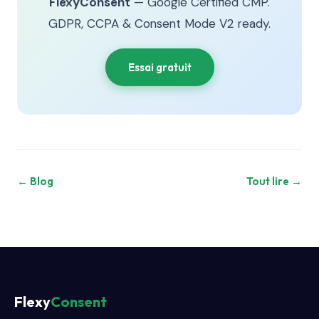
FlexyConsent
— Google Certified CMP.
GDPR, CCPA & Consent Mode V2 ready.
Essai gratuit
← Blog
Tout lire →
Flexy
Consent