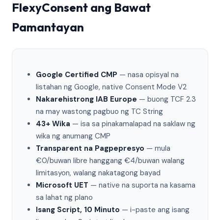
FlexyConsent ang Bawat
Pamantayan
Google Certified CMP
— nasa opisyal na
listahan ng Google, native Consent Mode V2
Nakarehistrong IAB Europe
— buong TCF 2.3
na may wastong pagbuo ng TC String
43+ Wika
— isa sa pinakamalapad na saklaw ng
wika ng anumang CMP
Transparent na Pagpepresyo
— mula
€0/buwan libre hanggang €4/buwan walang
limitasyon, walang nakatagong bayad
Microsoft UET
— native na suporta na kasama
sa lahat ng plano
Isang Script, 10 Minuto
— i-paste ang isang