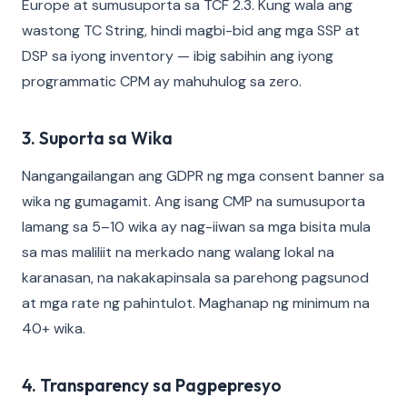
Europe at sumusuporta sa TCF 2.3. Kung wala ang
wastong TC String, hindi magbi-bid ang mga SSP at
DSP sa iyong inventory — ibig sabihin ang iyong
programmatic CPM ay mahuhulog sa zero.
3. Suporta sa Wika
Nangangailangan ang GDPR ng mga consent banner sa
wika ng gumagamit. Ang isang CMP na sumusuporta
lamang sa 5–10 wika ay nag-iiwan sa mga bisita mula
sa mas maliliit na merkado nang walang lokal na
karanasan, na nakakapinsala sa parehong pagsunod
at mga rate ng pahintulot. Maghanap ng minimum na
40+ wika.
4. Transparency sa Pagpepresyo