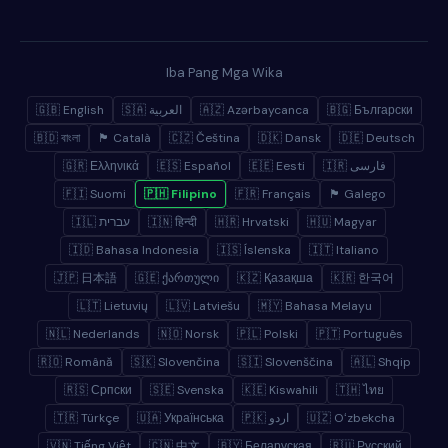
Iba Pang Mga Wika
🇬🇧 English
🇸🇦 العربية
🇦🇿 Azərbaycanca
🇧🇬 Български
🇧🇩 বাংলা
🏴 Català
🇨🇿 Čeština
🇩🇰 Dansk
🇩🇪 Deutsch
🇬🇷 Ελληνικά
🇪🇸 Español
🇪🇪 Eesti
🇮🇷 فارسی
🇫🇮 Suomi
🇵🇭 Filipino
🇫🇷 Français
🏴 Galego
🇮🇱 עברית
🇮🇳 हिन्दी
🇭🇷 Hrvatski
🇭🇺 Magyar
🇮🇩 Bahasa Indonesia
🇮🇸 Íslenska
🇮🇹 Italiano
🇯🇵 日本語
🇬🇪 ქართული
🇰🇿 Қазақша
🇰🇷 한국어
🇱🇹 Lietuvių
🇱🇻 Latviešu
🇲🇾 Bahasa Melayu
🇳🇱 Nederlands
🇳🇴 Norsk
🇵🇱 Polski
🇵🇹 Português
🇷🇴 Română
🇸🇰 Slovenčina
🇸🇮 Slovenščina
🇦🇱 Shqip
🇷🇸 Српски
🇸🇪 Svenska
🇰🇪 Kiswahili
🇹🇭 ไทย
🇹🇷 Türkçe
🇺🇦 Українська
🇵🇰 اردو
🇺🇿 Oʻzbekcha
🇻🇳 Tiếng Việt
🇨🇳 中文
🇧🇾 Беларуская
🇷🇺 Русский