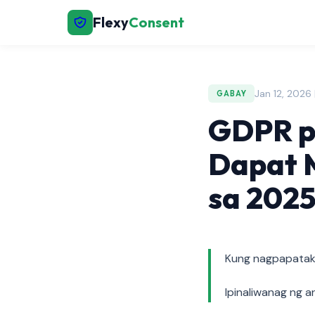
Flexy
Consent
Jan 12, 2026
GABAY
GDPR pa
Dapat 
sa 202
Kung nagpapatakbo
Ipinaliwanag ng a