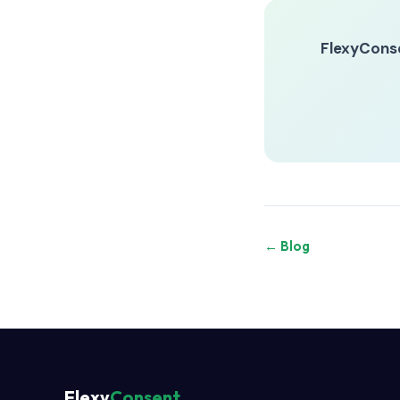
FlexyCons
← Blog
Flexy
Consent