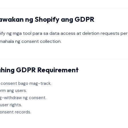
awakan ng Shopify ang GDPR
fy ng mga tool para sa data access at deletion requests per
hala ng consent collection.
hing GDPR Requirement
 consent bago mag-track.
orm ang users.
g-withdraw ng consent.
ser rights.
consent records.