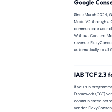
Google Conse
Since March 2024, G
Mode V2 through a G
communicate user cho
Without Consent Mode
revenue. FlexyConsen
automatically to all 
IAB TCF 2.3 f
If you run programma
Framework (TCF) vers
communicated across
vendor. FlexyConsent