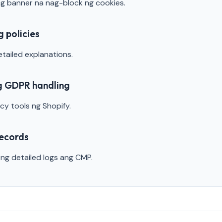
 banner na nag-block ng cookies.
g policies
ailed explanations.
ng GDPR handling
cy tools ng Shopify.
records
g detailed logs ang CMP.