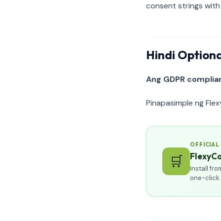
consent strings with
Hindi Option
Ang GDPR complian
Pinapasimple ng Fle
OFFICIAL
FlexyCo
🛒
Install f
one-click