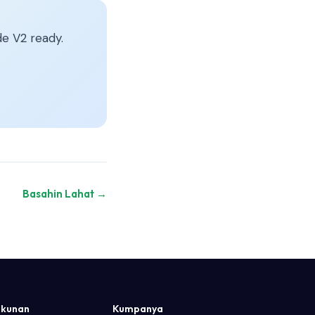
e V2 ready.
Basahin Lahat →
kunan
Kumpanya