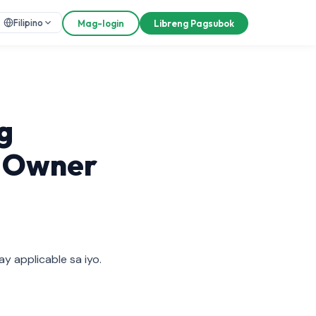
Filipino
Mag-login
Libreng Pagsubok
g
 Owner
y applicable sa iyo.