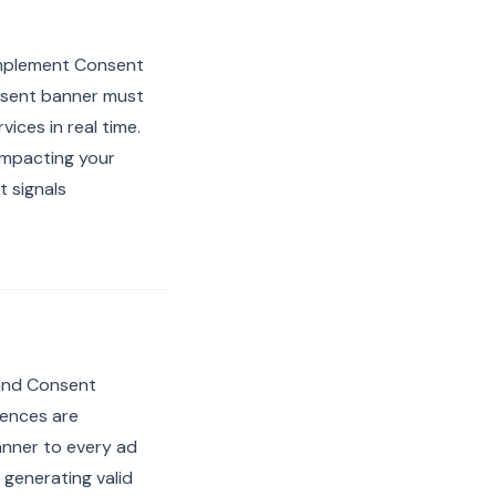
implement Consent
nsent banner must
ces in real time.
 impacting your
 signals
 and Consent
rences are
anner to every ad
 generating valid