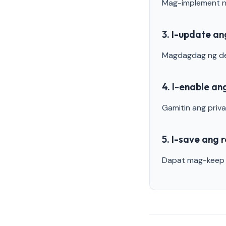
Mag-implement ng
3. I-update an
Magdagdag ng det
4. I-enable a
Gamitin ang priva
5. I-save ang 
Dapat mag-keep n