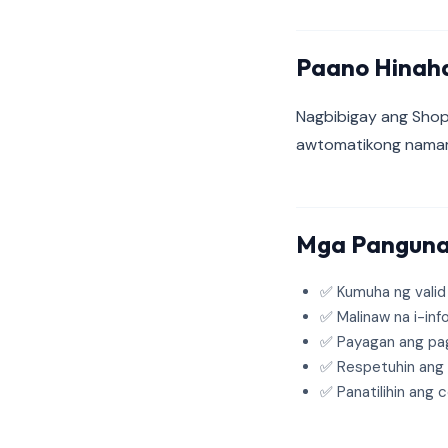
Paano Hinah
Nagbibigay ang Shopi
awtomatikong namama
Mga Panguna
✅ Kumuha ng valid
✅ Malinaw na i-inf
✅ Payagan ang pa
✅ Respetuhin ang u
✅ Panatilihin ang 