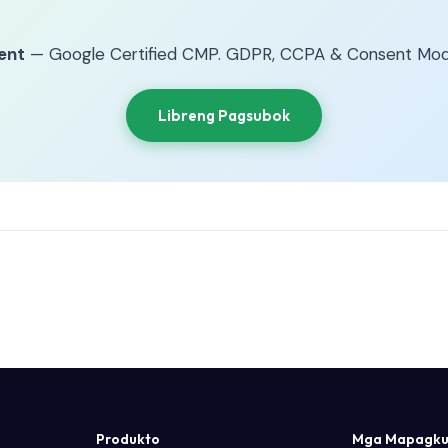
ent
— Google Certified CMP. GDPR, CCPA & Consent Mod
Libreng Pagsubok
Produkto
Mga Mapagku