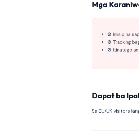
Mga Karaniw
🚫 Iniisip na s
🚫 Tracking ba
🚫 Itinatago an
Dapat ba Ipa
Sa EU/UK visitors la