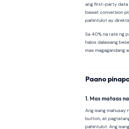
ang first-party data
bawat conversion pi
pahintulot ay direkt
Sa 40% na rate ng p
halos dalawang bes
mas magagandang au
Paano pinapa
1. Mas mataas na
Ang isang mahusay n
button, at pagtatan
pahintulot. Ang isa