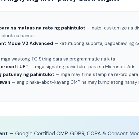
ara sa mataas na rate ng pahintulot
— nako-customize na dis
-block na banner
ent Mode V2 Advanced
— katutubong suporta, pagbabawi ng c
mga wastong TC String para sa programmatic na kita
icrosoft UET
— mga signal ng pahintulot para sa Microsoft Ads
g patunay ng pahintulot
— mga may time stamp na rekord para
uwan
— ang pinaka-abot-kayang CMP na may kumpletong hanay 
ent
— Google Certified CMP. GDPR, CCPA & Consent Mod