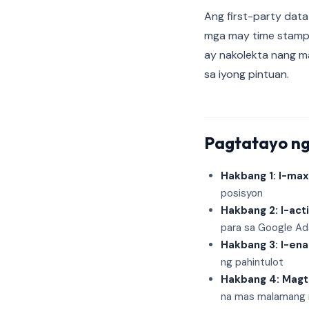
Ang first-party data
mga may time stamp
ay nakolekta nang ma
sa iyong pintuan.
Pagtatayo ng 
Hakbang 1: I-max
posisyon
Hakbang 2: I-ac
para sa Google Ad
Hakbang 3: I-ena
ng pahintulot
Hakbang 4: Magta
na mas malamang 