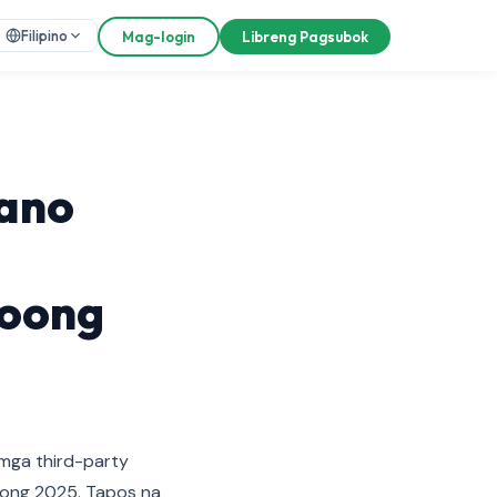
Filipino
Mag-login
Libreng Pagsubok
aano
noong
 mga third-party
oong 2025. Tapos na