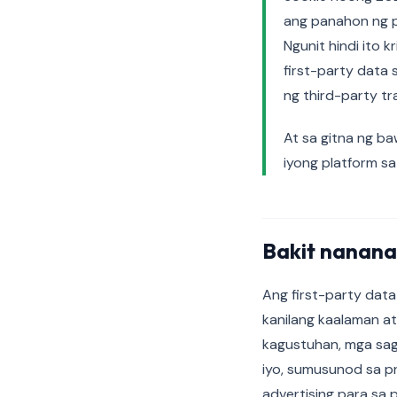
ang panahon ng 
Ngunit hindi ito 
first-party data
ng third-party tr
At sa gitna ng ba
iyong platform s
Bakit nananal
Ang first-party dat
kanilang kaalaman at
kagustuhan, mga sago
iyo, sumusunod sa pr
advertising para sa 