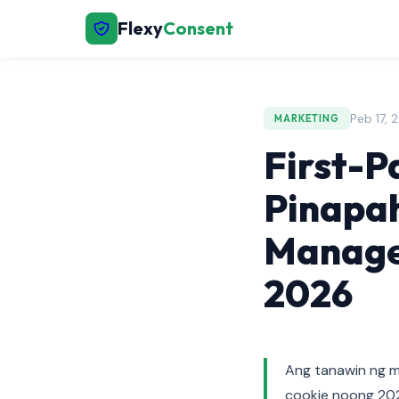
Flexy
Consent
Peb 17, 
MARKETING
First-P
Pinapa
Manage
2026
Ang tanawin ng m
cookie noong 202