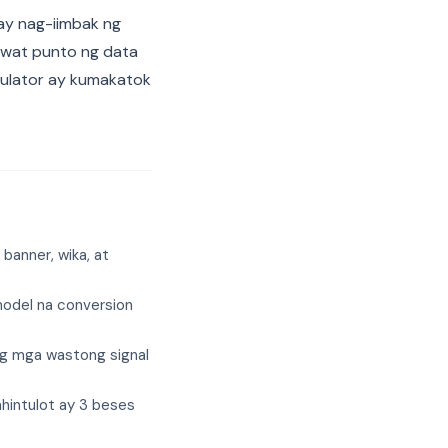
ay nag-iimbak ng
awat punto ng data
egulator ay kumakatok
banner, wika, at
odel na conversion
ng mga wastong signal
intulot ay 3 beses