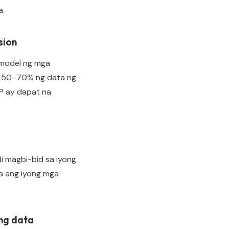
a.
sion
model ng mga
g 50–70% ng data ng
MP ay dapat na
di magbi-bid sa iyong
a ang iyong mga
 ng data