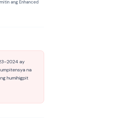
mitin ang Enhanced
023–2024 ay
kumpitensya na
ng humihigpit