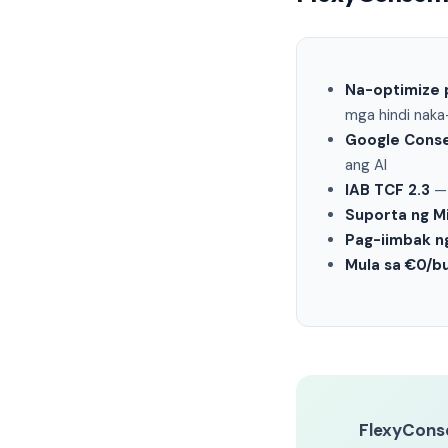
Na-optimize p
mga hindi naka
Google Cons
ang AI
IAB TCF 2.3
— 
Suporta ng M
Pag-iimbak n
Mula sa €0/b
FlexyCons