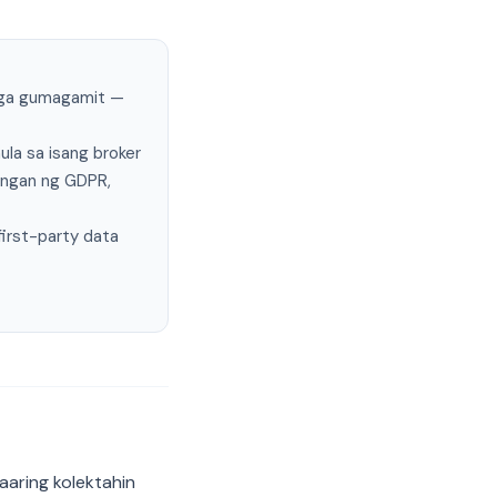
 mga gumagamit —
la sa isang broker
angan ng GDPR,
first-party data
aaring kolektahin