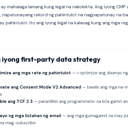
 ay mahalaga lamang kung legal na nakolekta. Ang iyong CMP 
, napatunayang rekord ng pahintulot na nagpapatunay na b
y pahintulot. Ito ang iyong legal na kalasag kung ang mga r
iyong first-party data strategy
imize ang mga rate ng pahintulot
— i-optimize ang disenyo ng 
tivate ang Consent Mode V2 Advanced
— bawiin ang mga na-m
s
ble ang TCF 2.3
— panatilihin ang programmatic na kita gamit a
yo ng mga listahan ng email
— ang mga gumagamit na may pah
na mag-subscribe