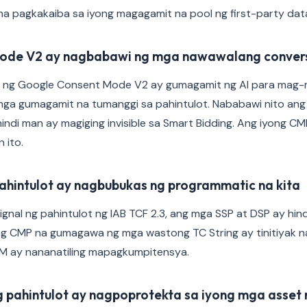
a pagkakaiba sa iyong magagamit na pool ng first-party dat
Mode V2 ay nagbabawi ng mga nawawalang conver
ng Google Consent Mode V2 ay gumagamit ng AI para mag-
mga gumagamit na tumanggi sa pahintulot. Nababawi nito an
indi man ay magiging invisible sa Smart Bidding. Ang iyong C
 ito.
ahintulot ay nagbubukas ng programmatic na kita
gnal ng pahintulot ng IAB TCF 2.3, ang mga SSP at DSP ay hin
ng CMP na gumagawa ng mga wastong TC String ay tinitiyak n
M ay nananatiling mapagkumpitensya.
g pahintulot ay nagpoprotekta sa iyong mga asset