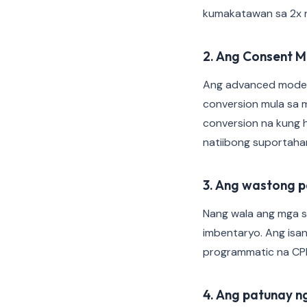
kumakatawan sa 2x n
2. Ang Consent 
Ang advanced mode 
conversion mula sa 
conversion na kung h
natiibong suportahan
3. Ang wastong p
Nang wala ang mga si
imbentaryo. Ang isa
programmatic na CP
4. Ang patunay n