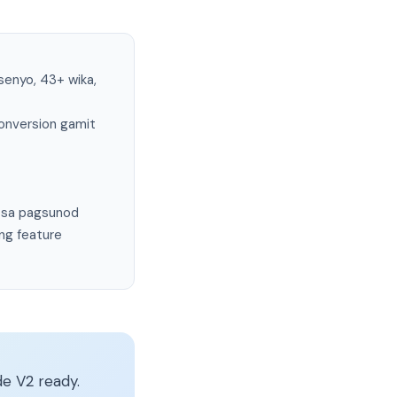
enyo, 43+ wika,
onversion gamit
 sa pagsunod
ng feature
e V2 ready.