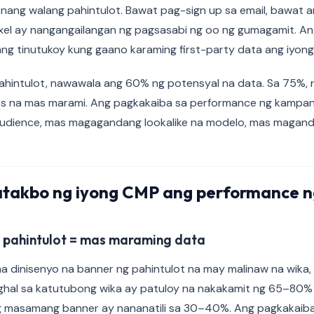
 nang walang pahintulot. Bawat pag-sign up sa email, bawat a
xel ay nangangailangan ng pagsasabi ng oo ng gumagamit. An
ang tinutukoy kung gaano karaming first-party data ang iyong
ahintulot, nawawala ang 60% ng potensyal na data. Sa 75%,
es na mas marami. Ang pagkakaiba sa performance ng kampa
dience, mas magagandang lookalike na modelo, mas magan
takbo ng iyong CMP ang performance n
 pahintulot = mas maraming data
a dinisenyo na banner ng pahintulot na may malinaw na wika
ghal sa katutubong wika ay patuloy na nakakamit ng 65–80% 
ng masamang banner ay nananatili sa 30–40%. Ang pagkakaiba