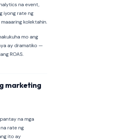
nalytics na event,
g iyong rate ng
 maaaring kolektahin.
 nakukuha mo ang
nya ay dramatiko —
dang ROAS.
g marketing
, pantay na mga
na rate ng
ng ito ay