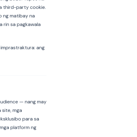
third-party cookie.
yo ng matibay na
a rin sa pagkawala
g imprastraktura: ang
 audience — nang may
 site, mga
eksklusibo para sa
g mga platform ng