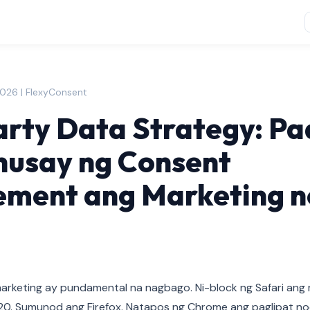
2026 | FlexyConsent
arty Data Strategy: P
husay ng Consent
ment ang Marketing 
arketing ay pundamental na nagbago. Ni-block ng Safari ang
0. Sumunod ang Firefox. Natapos ng Chrome ang paglipat n