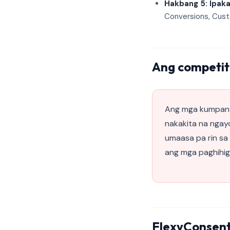
Hakbang 5: Ipaka
Conversions, Cust
Ang competit
Ang mga kumpany
nakakita na nga
umaasa pa rin sa
ang mga paghihig
FlexyConsent: