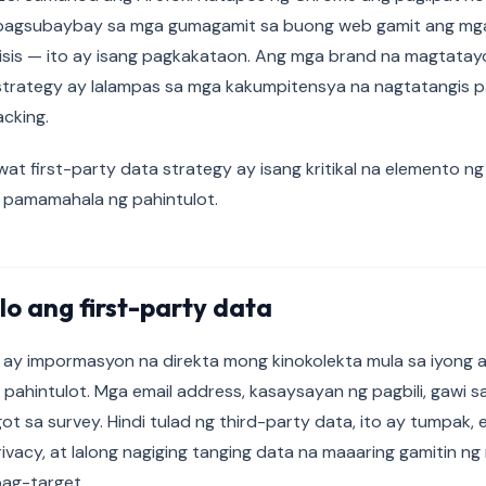
pagsubaybay sa mga gumagamit sa buong web gamit ang mga 
krisis — ito ay isang pagkakataon. Ang mga brand na magtata
 strategy ay lalampas sa mga kakumpitensya na nagtatangis p
acking.
wat first-party data strategy ay isang kritikal na elemento n
a pamamahala ng pahintulot.
o ang first-party data
a ay impormasyon na direkta mong kinokolekta mula sa iyong
 pahintulot. Mga email address, kasaysayan ng pagbili, gawi sa
t sa survey. Hindi tulad ng third-party data, ito ay tumpak, 
ivacy, at lalong nagiging tanging data na maaaring gamitin n
pag-target.