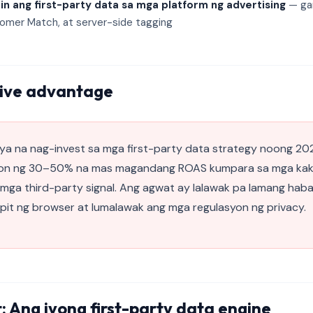
in ang first-party data sa mga platform ng advertising
— ga
omer Match, at server-side tagging
ive advantage
a na nag-invest sa mga first-party data strategy noong 2
yon ng 30–50% na mas magandang ROAS kumpara sa mga ka
 mga third-party signal. Ang agwat ay lalawak pa lamang haba
pit ng browser at lumalawak ang mga regulasyon ng privacy.
 Ang iyong first-party data engine