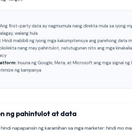
Ang first-party data ay nagmumula nang direkta mula sa iyong
lagay, walang hula
:
Hindi mabibili ng iyong mga kakumpitensya ang parehong data mu
okolekta nang may pahintulot, natutugunan nito ang mga kinakail
acy
latform:
Inuuna ng Google, Meta, at Microsoft ang mga signal ng 
ptimize ng kampanya
n ng pahintulot at data
 hindi napapansin ng karamihan sa mga marketer: hindi mo ma