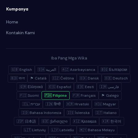
Kumpanya
Home
Kontakin Kami
Iba Pang Mga Wika
🇬🇧 English
🇸🇦 العربية
🇦🇿 Azərbaycanca
🇧🇬 Български
🇧🇩 বাংলা
🏴 Català
🇨🇿 Čeština
🇩🇰 Dansk
🇩🇪 Deutsch
🇬🇷 Ελληνικά
🇪🇸 Español
🇪🇪 Eesti
🇮🇷 فارسی
🇫🇮 Suomi
🇵🇭 Filipino
🇫🇷 Français
🏴 Galego
🇮🇱 עברית
🇮🇳 हिन्दी
🇭🇷 Hrvatski
🇭🇺 Magyar
🇮🇩 Bahasa Indonesia
🇮🇸 Íslenska
🇮🇹 Italiano
🇯🇵 日本語
🇬🇪 ქართული
🇰🇿 Қазақша
🇰🇷 한국어
🇱🇹 Lietuvių
🇱🇻 Latviešu
🇲🇾 Bahasa Melayu