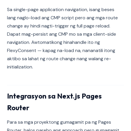
Sa single-page application navigation, isang beses
lang naglo-load ang CMP script pero ang mga route
change ay hindi nagti-trigger ng full page reload.
Dapat mag-persist ang CMP mo sa mga client-side
navigation. Awtomatikong hinahandle ito ng
FlexyConsent — kapag na-load na, nananatili itong
aktibo sa lahat ng route change nang walang re-
initialization.
Integrasyon sa Next.js Pages
Router
Para sa mga proyektong gumagamit pa ng Pages
Router, halos pareho ang approach pero gumagamit