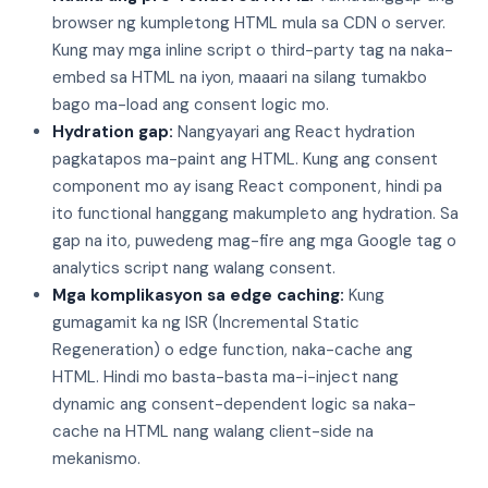
browser ng kumpletong HTML mula sa CDN o server.
Kung may mga inline script o third-party tag na naka-
embed sa HTML na iyon, maaari na silang tumakbo
bago ma-load ang consent logic mo.
Hydration gap:
Nangyayari ang React hydration
pagkatapos ma-paint ang HTML. Kung ang consent
component mo ay isang React component, hindi pa
ito functional hanggang makumpleto ang hydration. Sa
gap na ito, puwedeng mag-fire ang mga Google tag o
analytics script nang walang consent.
Mga komplikasyon sa edge caching:
Kung
gumagamit ka ng ISR (Incremental Static
Regeneration) o edge function, naka-cache ang
HTML. Hindi mo basta-basta ma-i-inject nang
dynamic ang consent-dependent logic sa naka-
cache na HTML nang walang client-side na
mekanismo.