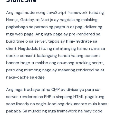
Ang mga modernong JavaScript framework tulad ng
Next.js, Gatsby, at Nuxt.js ay nagdala ng malaking
pagbabago sa paraan ng pagbuo at pag-deliver ng
mga web page. Ang mga page ay pre-rendered sa
build time o sa server, tapos ay
hini-hydrate
sa
client. Nagdudulot ito ng natatanging hamon para sa
cookie consent: kailangang handa na ang consent
banner bago tumakbo ang anumang tracking script,
pero ang mismong page ay maaaring rendered na at
naka-cache sa edge.
Ang mga tradisyonal na CMP ay dinisenyo para sa
server-rendered na PHP o simpleng HTML page kung
saan linearly na naglo-load ang dokumento mula itaas
pababa. Sa mundo ng mga framework na may code