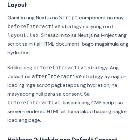
Layout
Gamitin ang Next.js na
component na may
Script
strategy sa iyong root
beforeInteractive
. Sinasabi nito sa Next.js na i-inject ang
layout.tsx
script sa initial HTML document, bago magsimula ang
hydration:
Kritikal ang
strategy. Ang
beforeInteractive
default na
strategy ay naglo-
afterInteractive
load ng mga script pagkatapos ng hydration, na
masyadong huli para sa consent. Sa
, kasama ang CMP script sa
beforeInteractive
server-rendered HTML at tumatakbo habang naglo-
load ang page.
Hakbang 2: Itakda ang Default Consent