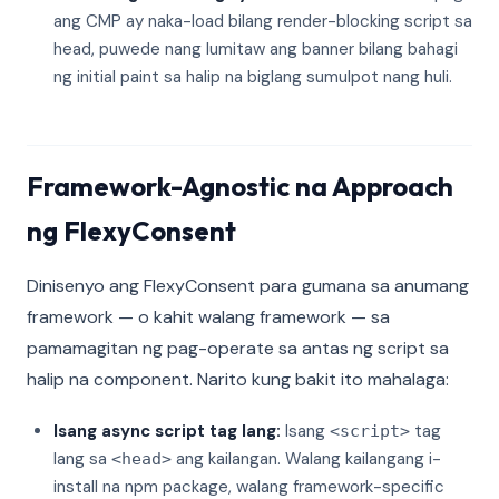
ang CMP ay naka-load bilang render-blocking script sa
head, puwede nang lumitaw ang banner bilang bahagi
ng initial paint sa halip na biglang sumulpot nang huli.
Framework-Agnostic na Approach
ng FlexyConsent
Dinisenyo ang FlexyConsent para gumana sa anumang
framework — o kahit walang framework — sa
pamamagitan ng pag-operate sa antas ng script sa
halip na component. Narito kung bakit ito mahalaga:
Isang async script tag lang:
Isang
tag
<script>
lang sa
ang kailangan. Walang kailangang i-
<head>
install na npm package, walang framework-specific