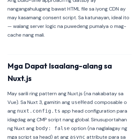
Ang build-time approach ng Gatsby ay
nangangahulugang bawat HTML file sa iyong CDN ay
may kasamang consent script. Sa katunayan, ideal ito
— walang server logic na puwedeng pumalya o mag-
cache nang mali.
Mga Dapat Isaalang-alang sa
Nuxt.js
May sarili ring pattern ang Nuxt.js (na nakabatay sa
Vue). Sa Nuxt 3, gamitin ang
composable o
useHead
ang
app head configuration para
nuxt.config.ts
idagdag ang CMP script nang global. Sinusuportahan
ng Nuxt ang
option (na naglalagay ng
body: false
mga script sa head) at ang
attribute para sa
async