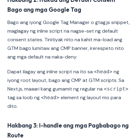
Bago ang mga Google Tag
Bago ang iyong Google Tag Manager o gtag.js snippet,
maglagay ng inline script na nagse-set ng default
consent states. Tinitiyak nito na kahit ma-load ang
GTM bago lumitaw ang CMP banner, irerespeto nito
ang mga default na naka-deny:
Dapat ilagay ang inline script na ito sa
ng
<head>
iyong root layout, bago ang CMP at GTM scripts. Sa
Next.js, maaari kang gumamit ng regular na
<script>
tag sa loob ng
element ng layout mo para
<head>
dito.
Hakbang 3: I-handle ang mga Pagbabago ng
Route