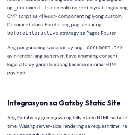
ng
sa halip na root layout. Ilagay ang
_document.tsx
CMP script sa
component ng iyong custom
<Head>
Document class. Pareho ang pag-andar ng
strategy sa Pages Router.
beforeInteractive
Ang pangunahing kaibahan ay ang
_document.tsx
ay nirender lang sa server, kaya anumang consent
logic dito ay garantisadong kasama sa initial HTML
payload.
Integrasyon sa Gatsby Static Site
Ang Gatsby ay gumagawa ng fully static HTML sa build
time. Walang server-side rendering sa request time, na
nagpapasimple sa ilang bagay pero