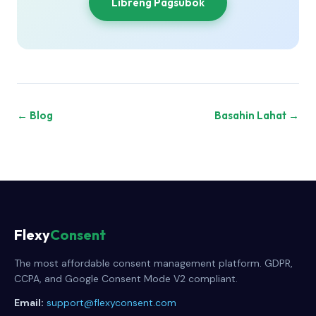
Libreng Pagsubok
← Blog
Basahin Lahat →
Flexy
Consent
The most affordable consent management platform. GDPR,
CCPA, and Google Consent Mode V2 compliant.
Email:
support@flexyconsent.com