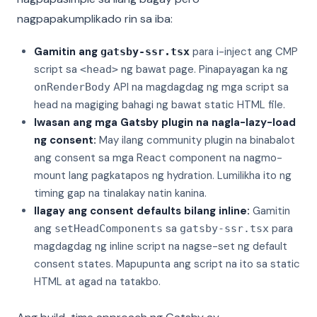
nagpapakumplikado rin sa iba:
Gamitin ang
para i-inject ang CMP
gatsby-ssr.tsx
script sa
ng bawat page. Pinapayagan ka ng
<head>
API na magdagdag ng mga script sa
onRenderBody
head na magiging bahagi ng bawat static HTML file.
Iwasan ang mga Gatsby plugin na nagla-lazy-load
ng consent:
May ilang community plugin na binabalot
ang consent sa mga React component na nagmo-
mount lang pagkatapos ng hydration. Lumilikha ito ng
timing gap na tinalakay natin kanina.
Ilagay ang consent defaults bilang inline:
Gamitin
ang
sa
para
setHeadComponents
gatsby-ssr.tsx
magdagdag ng inline script na nagse-set ng default
consent states. Mapupunta ang script na ito sa static
HTML at agad na tatakbo.