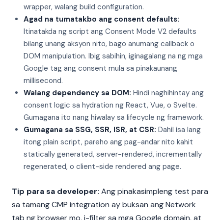
wrapper, walang build configuration.
Agad na tumatakbo ang consent defaults:
Itinatakda ng script ang Consent Mode V2 defaults
bilang unang aksyon nito, bago anumang callback o
DOM manipulation. Ibig sabihin, iginagalang na ng mga
Google tag ang consent mula sa pinakaunang
millisecond.
Walang dependency sa DOM:
Hindi naghihintay ang
consent logic sa hydration ng React, Vue, o Svelte.
Gumagana ito nang hiwalay sa lifecycle ng framework.
Gumagana sa SSG, SSR, ISR, at CSR:
Dahil isa lang
itong plain script, pareho ang pag-andar nito kahit
statically generated, server-rendered, incrementally
regenerated, o client-side rendered ang page.
Tip para sa developer:
Ang pinakasimpleng test para
sa tamang CMP integration ay buksan ang Network
tab ng browser mo, i-filter sa mga Google domain, at