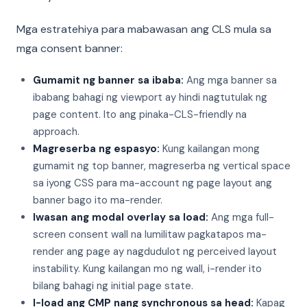
Mga estratehiya para mabawasan ang CLS mula sa
mga consent banner:
Gumamit ng banner sa ibaba:
Ang mga banner sa
ibabang bahagi ng viewport ay hindi nagtutulak ng
page content. Ito ang pinaka-CLS-friendly na
approach.
Magreserba ng espasyo:
Kung kailangan mong
gumamit ng top banner, magreserba ng vertical space
sa iyong CSS para ma-account ng page layout ang
banner bago ito ma-render.
Iwasan ang modal overlay sa load:
Ang mga full-
screen consent wall na lumilitaw pagkatapos ma-
render ang page ay nagdudulot ng perceived layout
instability. Kung kailangan mo ng wall, i-render ito
bilang bahagi ng initial page state.
I-load ang CMP nang synchronous sa head:
Kapag