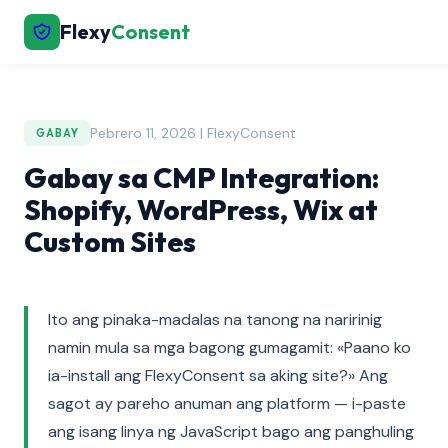
Flexy
Consent
Pebrero 11, 2026 | FlexyConsent
GABAY
Gabay sa CMP Integration:
Shopify, WordPress, Wix at
Custom Sites
Ito ang pinaka-madalas na tanong na naririnig
namin mula sa mga bagong gumagamit: «Paano ko
ia-install ang FlexyConsent sa aking site?» Ang
sagot ay pareho anuman ang platform — i-paste
ang isang linya ng JavaScript bago ang panghuling