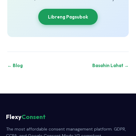
Libreng Pagsubok
← Blog
Basahin Lahat →
Flexy
Consent
The most affordable consent management platform. GDPR,
CCPA, and Google Consent Mode V2 compliant.