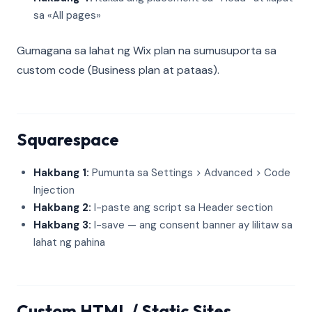
sa «All pages»
Gumagana sa lahat ng Wix plan na sumusuporta sa
custom code (Business plan at pataas).
Squarespace
Hakbang 1:
Pumunta sa Settings > Advanced > Code
Injection
Hakbang 2:
I-paste ang script sa Header section
Hakbang 3:
I-save — ang consent banner ay lilitaw sa
lahat ng pahina
Custom HTML / Static Sites