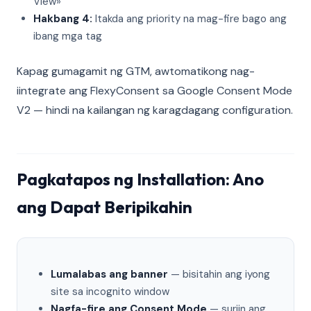
View»
Hakbang 4:
Itakda ang priority na mag-fire bago ang
ibang mga tag
Kapag gumagamit ng GTM, awtomatikong nag-
iintegrate ang FlexyConsent sa Google Consent Mode
V2 — hindi na kailangan ng karagdagang configuration.
Pagkatapos ng Installation: Ano
ang Dapat Beripikahin
Lumalabas ang banner
— bisitahin ang iyong
site sa incognito window
Nagfa-fire ang Consent Mode
— suriin ang