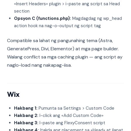
«Insert Headers» plugin > i-paste ang script sa Head
section
Opsyon C (functions.php):
Magdagdag ng wp_head
action hook na nag-o-output ng script tag
Compatible sa lahat ng pangunahing tema (Astra,
GeneratePress, Divi, Elementor) at mga page builder.
Walang conflict sa mga caching plugin — ang script ay
naglo-load nang nakapag-iisa.
Wix
Hakbang 1:
Pumunta sa Settings > Custom Code
Hakbang 2:
I-click ang «Add Custom Code»
Hakbang 3:
I-paste ang FlexyConsent script
Hakbang 4:
Itakda ang placement sa «Head» at ilapat