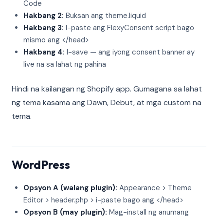
Code
Hakbang 2:
Buksan ang theme.liquid
Hakbang 3:
I-paste ang FlexyConsent script bago
mismo ang </head>
Hakbang 4:
I-save — ang iyong consent banner ay
live na sa lahat ng pahina
Hindi na kailangan ng Shopify app. Gumagana sa lahat
ng tema kasama ang Dawn, Debut, at mga custom na
tema.
WordPress
Opsyon A (walang plugin):
Appearance > Theme
Editor > header.php > i-paste bago ang </head>
Opsyon B (may plugin):
Mag-install ng anumang