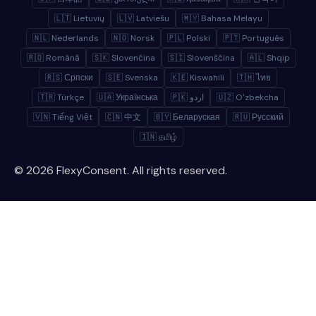
🇱🇹 Lietuvių
🇱🇻 Latviešu
🇲🇾 Bahasa Melayu
🇳🇱 Nederlands
🇳🇴 Norsk
🇵🇱 Polski
🇵🇹 Português
🇷🇴 Română
🇸🇰 Slovenčina
🇸🇮 Slovenščina
🇦🇱 Shqip
🇷🇸 Српски
🇸🇪 Svenska
🇰🇪 Kiswahili
🇹🇭 ไทย
🇹🇷 Türkçe
🇺🇦 Українська
🇵🇰 اردو
🇺🇿 Oʻzbekcha
🇻🇳 Tiếng Việt
🇨🇳 中文
🇧🇾 Беларуская
🇷🇺 Русский
🇮🇳 தமிழ்
© 2026 FlexyConsent. All rights reserved.