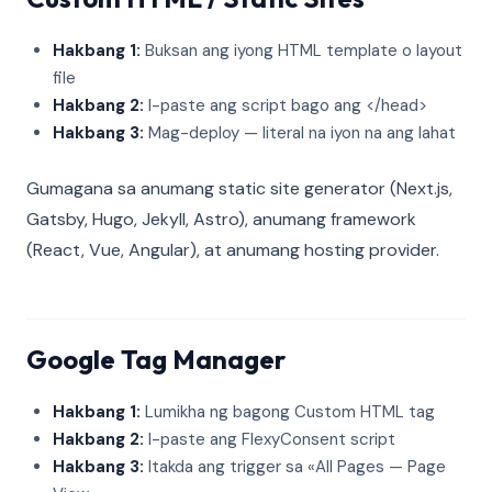
Hakbang 1:
Buksan ang iyong HTML template o layout
file
Hakbang 2:
I-paste ang script bago ang </head>
Hakbang 3:
Mag-deploy — literal na iyon na ang lahat
Gumagana sa anumang static site generator (Next.js,
Gatsby, Hugo, Jekyll, Astro), anumang framework
(React, Vue, Angular), at anumang hosting provider.
Google Tag Manager
Hakbang 1:
Lumikha ng bagong Custom HTML tag
Hakbang 2:
I-paste ang FlexyConsent script
Hakbang 3:
Itakda ang trigger sa «All Pages — Page