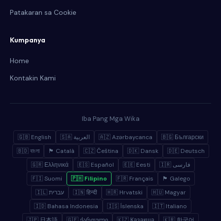
Patakaran sa Cookie
Kumpanya
Home
Kontakin Kami
Iba Pang Mga Wika
🇬🇧 English
🇸🇦 العربية
🇦🇿 Azərbaycanca
🇧🇬 Български
🇧🇩 বাংলা
🏴 Català
🇨🇿 Čeština
🇩🇰 Dansk
🇩🇪 Deutsch
🇬🇷 Ελληνικά
🇪🇸 Español
🇪🇪 Eesti
🇮🇷 فارسی
🇫🇮 Suomi
🇵🇭 Filipino
🇫🇷 Français
🏴 Galego
🇮🇱 עברית
🇮🇳 हिन्दी
🇭🇷 Hrvatski
🇭🇺 Magyar
🇮🇩 Bahasa Indonesia
🇮🇸 Íslenska
🇮🇹 Italiano
🇯🇵 日本語
🇬🇪 ქართული
🇰🇿 Қазақша
🇰🇷 한국어