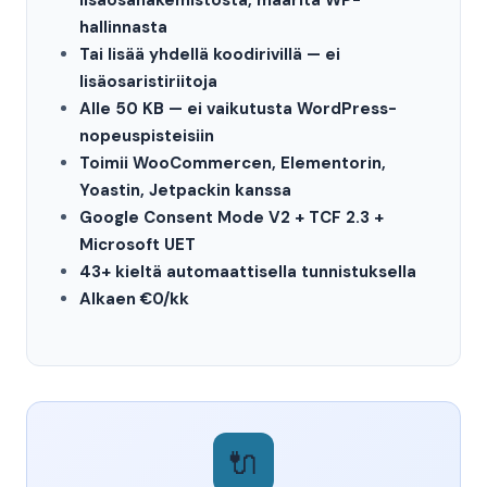
lisäosahakemistosta, määritä WP-
hallinnasta
Tai lisää yhdellä koodirivillä — ei
lisäosaristiriitoja
Alle 50 KB — ei vaikutusta WordPress-
nopeuspisteisiin
Toimii WooCommercen, Elementorin,
Yoastin, Jetpackin kanssa
Google Consent Mode V2 + TCF 2.3 +
Microsoft UET
43+ kieltä automaattisella tunnistuksella
Alkaen €0/kk
🔌