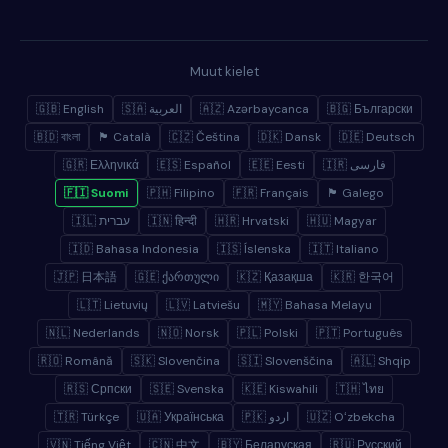
Muut kielet
🇬🇧 English
🇸🇦 العربية
🇦🇿 Azərbaycanca
🇧🇬 Български
🇧🇩 বাংলা
🏴 Català
🇨🇿 Čeština
🇩🇰 Dansk
🇩🇪 Deutsch
🇬🇷 Ελληνικά
🇪🇸 Español
🇪🇪 Eesti
🇮🇷 فارسی
🇫🇮 Suomi
🇵🇭 Filipino
🇫🇷 Français
🏴 Galego
🇮🇱 עברית
🇮🇳 हिन्दी
🇭🇷 Hrvatski
🇭🇺 Magyar
🇮🇩 Bahasa Indonesia
🇮🇸 Íslenska
🇮🇹 Italiano
🇯🇵 日本語
🇬🇪 ქართული
🇰🇿 Қазақша
🇰🇷 한국어
🇱🇹 Lietuvių
🇱🇻 Latviešu
🇲🇾 Bahasa Melayu
🇳🇱 Nederlands
🇳🇴 Norsk
🇵🇱 Polski
🇵🇹 Português
🇷🇴 Română
🇸🇰 Slovenčina
🇸🇮 Slovenščina
🇦🇱 Shqip
🇷🇸 Српски
🇸🇪 Svenska
🇰🇪 Kiswahili
🇹🇭 ไทย
🇹🇷 Türkçe
🇺🇦 Українська
🇵🇰 اردو
🇺🇿 Oʻzbekcha
🇻🇳 Tiếng Việt
🇨🇳 中文
🇧🇾 Беларуская
🇷🇺 Русский