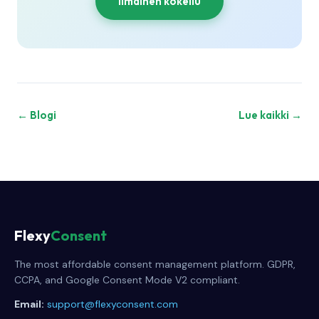
Ilmainen kokeilu
← Blogi
Lue kaikki →
Flexy
Consent
The most affordable consent management platform. GDPR,
CCPA, and Google Consent Mode V2 compliant.
Email:
support@flexyconsent.com