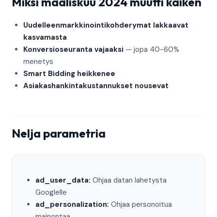
Miksi maaliskuu 2024 muutti kaiken
Uudelleenmarkkinointikohderymat lakkaavat
kasvamasta
Konversioseuranta vajaaksi
— jopa 40-60%
menetys
Smart Bidding heikkenee
Asiakashankintakustannukset nousevat
Nelja parametria
ad_user_data:
Ohjaa datan lahetysta
Googlelle
ad_personalization:
Ohjaa personoitua
mainontaa