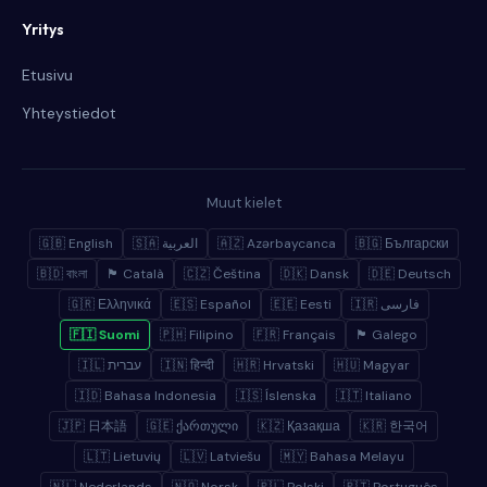
Yritys
Etusivu
Yhteystiedot
Muut kielet
🇬🇧 English
🇸🇦 العربية
🇦🇿 Azərbaycanca
🇧🇬 Български
🇧🇩 বাংলা
🏴 Català
🇨🇿 Čeština
🇩🇰 Dansk
🇩🇪 Deutsch
🇬🇷 Ελληνικά
🇪🇸 Español
🇪🇪 Eesti
🇮🇷 فارسی
🇫🇮 Suomi
🇵🇭 Filipino
🇫🇷 Français
🏴 Galego
🇮🇱 עברית
🇮🇳 हिन्दी
🇭🇷 Hrvatski
🇭🇺 Magyar
🇮🇩 Bahasa Indonesia
🇮🇸 Íslenska
🇮🇹 Italiano
🇯🇵 日本語
🇬🇪 ქართული
🇰🇿 Қазақша
🇰🇷 한국어
🇱🇹 Lietuvių
🇱🇻 Latviešu
🇲🇾 Bahasa Melayu