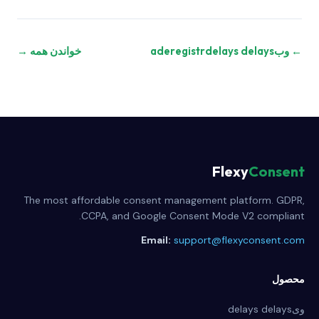
← وبaderegistrdelays delays
خواندن همه →
Flexy
Consent
The most affordable consent management platform. GDPR,
CCPA, and Google Consent Mode V2 compliant.
Email:
support@flexyconsent.com
محصول
ویdelays delays