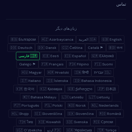
تماس
زبان‌های دیگر
🇬🇧 English
🇸🇦 العربية
🇦🇿 Azərbaycanca
🇧🇬 Български
🇩🇪 Deutsch
🇩🇰 Dansk
🇨🇿 Čeština
🏴 Català
🇧🇩 বাংলা
🇬🇷 Ελληνικά
🇪🇸 Español
🇪🇪 Eesti
🇮🇷 فارسی
🏴 Galego
🇫🇷 Français
🇵🇭 Filipino
🇫🇮 Suomi
🇮🇱 עברית
🇮🇳 हिन्दी
🇭🇷 Hrvatski
🇭🇺 Magyar
🇮🇹 Italiano
🇮🇸 Íslenska
🇮🇩 Bahasa Indonesia
🇰🇷 한국어
🇰🇿 Қазақша
🇬🇪 ქართული
🇯🇵 日本語
🇲🇾 Bahasa Melayu
🇱🇻 Latviešu
🇱🇹 Lietuvių
🇵🇹 Português
🇵🇱 Polski
🇳🇴 Norsk
🇳🇱 Nederlands
🇦🇱 Shqip
🇸🇮 Slovenščina
🇸🇰 Slovenčina
🇷🇴 Română
🇹🇭 ไทย
🇰🇪 Kiswahili
🇸🇪 Svenska
🇷🇸 Српски
🇹🇷 Türkçe
🇺🇦 Українська
🇵🇰 اردو
🇺🇿 Oʻzbekcha