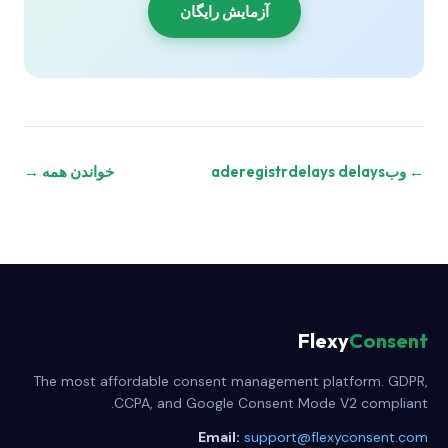
آزمایش رایگان
← وبaderegistrdelays delays
خواندن همه →
Flexy
Consent
The most affordable consent management platform. GDPR,
CCPA, and Google Consent Mode V2 compliant.
Email:
support@flexyconsent.com