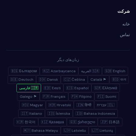
شرکت
خانه
تماس
زبان‌های دیگر
🇬🇧 English
🇸🇦 العربية
🇦🇿 Azərbaycanca
🇧🇬 Български
🇩🇪 Deutsch
🇩🇰 Dansk
🇨🇿 Čeština
🏴 Català
🇧🇩 বাংলা
🇬🇷 Ελληνικά
🇪🇸 Español
🇪🇪 Eesti
🇮🇷 فارسی
🏴 Galego
🇫🇷 Français
🇵🇭 Filipino
🇫🇮 Suomi
🇮🇱 עברית
🇮🇳 हिन्दी
🇭🇷 Hrvatski
🇭🇺 Magyar
🇮🇹 Italiano
🇮🇸 Íslenska
🇮🇩 Bahasa Indonesia
🇰🇷 한국어
🇰🇿 Қазақша
🇬🇪 ქართული
🇯🇵 日本語
🇲🇾 Bahasa Melayu
🇱🇻 Latviešu
🇱🇹 Lietuvių