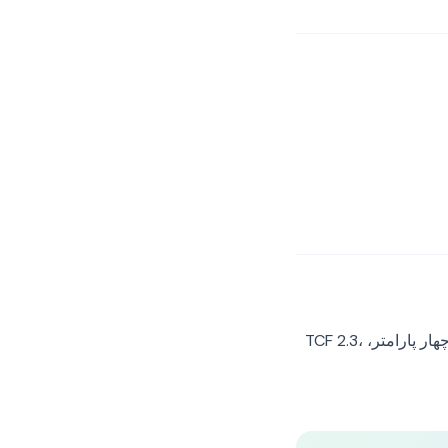
FlexyConsent همه چیز را خودکار انجام می‌دهد: پیش‌فرض denied، دستورات به‌روزرسانی، چهار پارامتر، TCF 2.3،