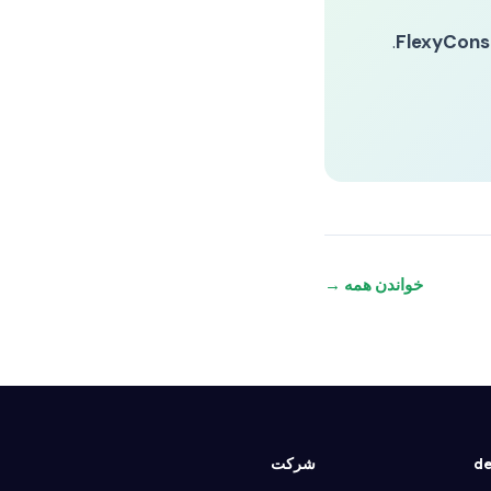
FlexyCons
خواندن همه →
شرکت