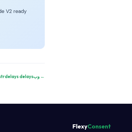
e V2 ready.
← وبaderegistrdelays delays
Flexy
Consent