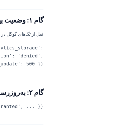
گام ۱: وضعیت پیش‌فرض رضایت
قبل از تگ‌های گوگل در <head>
lytics_storage':
tion': 'denied',
update': 500 });
گام ۲: به‌روزرسانی رضایت
ranted', ... });