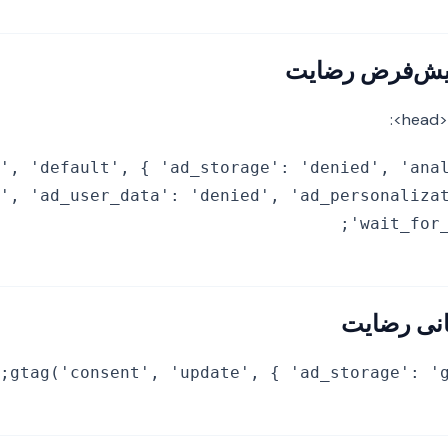
:
', 'default', { 'ad_storage': 'denied', 'ana
', 'ad_user_data': 'denied', 'ad_personaliza
'wait_for_
gtag('consent', 'update', { 'ad_storage': 'g