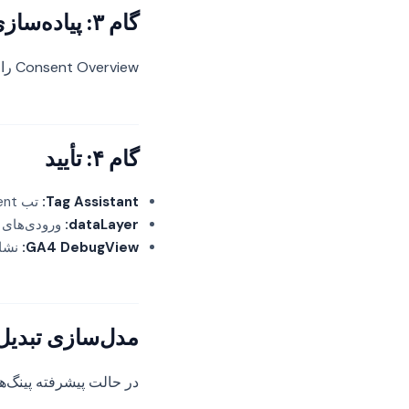
گام ۳: پیاده‌سازی GTM
Consent Overview را فعال کنید. تگ Consent Initialization بسازید. تنظیمات Consent هر تگ را پیکربندی کنید.
گام ۴: تأیید
Tag Assistant:
تب Consent
dataLayer:
ورودی‌های consent default و update
GA4 DebugView:
نشان
مدل‌سازی تبدیل
در حالت پیشرفته پینگ‌ها مدل‌ها را تغذیه می