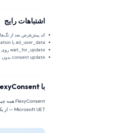
اشتباهات رایج
کد پیش‌فرض بعد از تگ‌ه
ad_user_data یا ad_personalization موجود نیست
wait_for_update روی ۰
consent update بدون شرط اجرا می‌شود
با FlexyConsent پیچیدگی را رد کنید
Microsoft UET — از یک تگ اسکریپت. پلن‌ها از ۰ یورو/ماه.