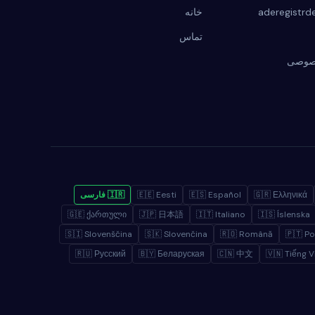
خانه
تماس
صوصی
🇬🇷 Ελληνικά
🇪🇸 Español
🇪🇪 Eesti
🇮🇷 فارسی
🇬🇪 ქართული
🇯🇵 日本語
🇮🇹 Italiano
🇮🇸 Íslenska
🇸🇮 Slovenščina
🇸🇰 Slovenčina
🇷🇴 Română
🇵🇹 P
🇷🇺 Русский
🇧🇾 Беларуская
🇨🇳 中文
🇻🇳 Tiếng V