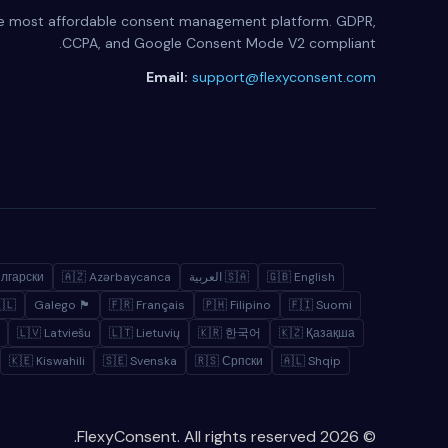
e most affordable consent management platform. GDPR,
CCPA, and Google Consent Mode V2 compliant.
Email:
support@flexyconsent.com
ългарски
🇦🇿 Azərbaycanca
🇸🇦 العربية
🇬🇧 English
 עברית
🏴 Galego
🇫🇷 Français
🇵🇭 Filipino
🇫🇮 Suomi
🇱🇻 Latviešu
🇱🇹 Lietuvių
🇰🇷 한국어
🇰🇿 Қазақша
🇰🇪 Kiswahili
🇸🇪 Svenska
🇷🇸 Српски
🇦🇱 Shqip
© 2026 FlexyConsent. All rights reserved.