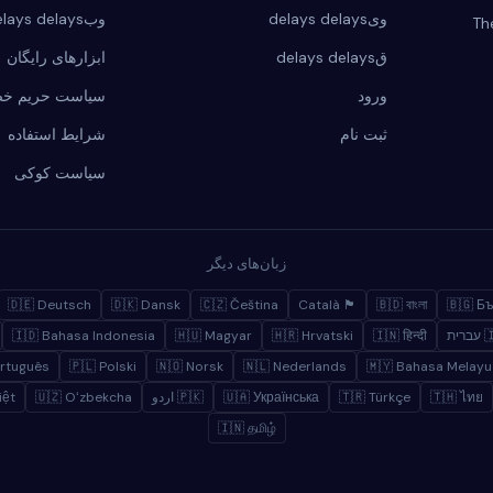
وبaderegistrdelays delays
ویdelays delays
Th
ابزارهای رایگان
قdelays delays
ت حریم خصوصی
ورود
شرایط استفاده
ثبت نام
سیاست کوکی
زبان‌های دیگر
🇩🇪 Deutsch
🇩🇰 Dansk
🇨🇿 Čeština
🏴 Català
🇧🇩 বাংলা
🇧🇬 Б
🇮🇩 Bahasa Indonesia
🇭🇺 Magyar
🇭🇷 Hrvatski
🇮🇳 हिन्दी
🇮
ortuguês
🇵🇱 Polski
🇳🇴 Norsk
🇳🇱 Nederlands
🇲🇾 Bahasa Melayu
iệt
🇺🇿 Oʻzbekcha
🇵🇰 اردو
🇺🇦 Українська
🇹🇷 Türkçe
🇹🇭 ไทย
🇮🇳 தமிழ்