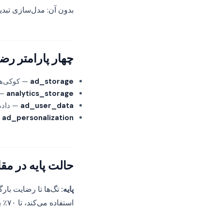
بدون آن: مدل‌سازی تبدیل متوقف،
چهار پارامتر رض
ad_storage
— کوکی‌ها
analytics_storage
— 
ad_user_data
— داده ک
ad_personalization
—
حالت پایه در مق
پایه:
تگ‌ها تا رضایت بار
استفاده می‌کند، تا ۷۰٪ بازیابی. همیشه پیشرفته استفاده کنید.