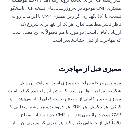
کنار رشته TCF برای اتحادیه اروپا ارائه دهد، (۴) تیم موفقیت
مشتری CMP موجود در به‌روزرسانی‌های نسخه TCF پاسخگو
نیست، یا (۵) نگهداری گزارش ممیزی CMP با الزامات رو به
ناظر ناشر مطابقت ندارد. هر یک از اینها برای شروع یک
ارزیابی کافی است؛ دو مورد با هم معمولاً به این معنی است
که مهاجرت از قبل اجتناب‌ناپذیر است.
ممیزی قبل از مهاجرت
مهم‌ترین مرحله مهاجرت ممیزی است، و رایج‌ترین دلیل
شکست مهاجرت‌ها این است که ناشر آن را نادیده گرفته است.
ممیزی تصویر کاملی از سطح رضایت فعلی ارائه می‌دهد — هر
کوکی، هر پیکسل، هر SDK، هر فروشنده، هر رشته رضایتی که
CMP موجود ارائه می‌دهد — و CMP جدید باید این سطح را
دقیقاً قبل از جابجایی تکرار کند. هر چیزی که ممیزی آن را از