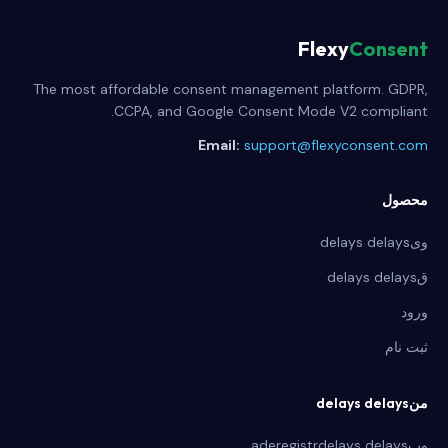
Flexy
Consent
The most affordable consent management platform. GDPR,
CCPA, and Google Consent Mode V2 compliant.
Email:
support@flexyconsent.com
محصول
ویdelays delays
قdelays delays
ورود
ثبت نام
منdelays delays
وبaderegistrdelays delays