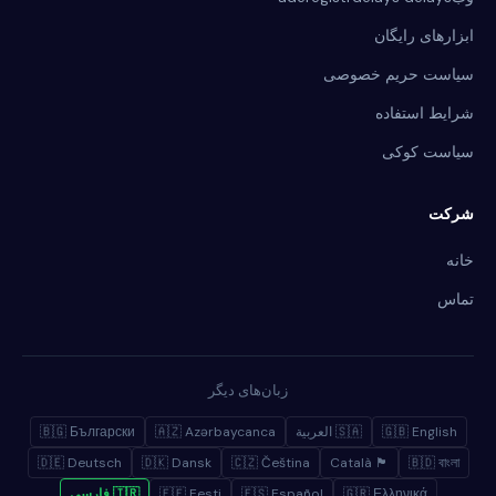
ابزارهای رایگان
سیاست حریم خصوصی
شرایط استفاده
سیاست کوکی
شرکت
خانه
تماس
زبان‌های دیگر
🇬🇧 English
🇸🇦 العربية
🇦🇿 Azərbaycanca
🇧🇬 Български
🇩🇪 Deutsch
🇩🇰 Dansk
🇨🇿 Čeština
🏴 Català
🇧🇩 বাংলা
🇬🇷 Ελληνικά
🇪🇸 Español
🇪🇪 Eesti
🇮🇷 فارسی