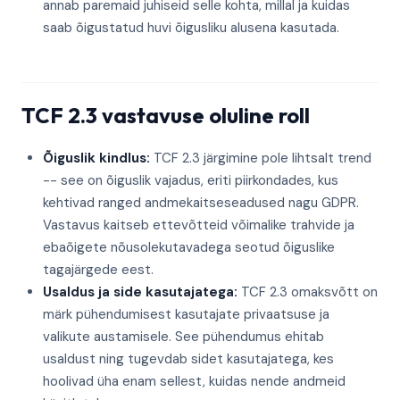
annab paremaid juhiseid selle kohta, millal ja kuidas
saab õigustatud huvi õigusliku alusena kasutada.
TCF 2.3 vastavuse oluline roll
Õiguslik kindlus:
TCF 2.3 järgimine pole lihtsalt trend
-- see on õiguslik vajadus, eriti piirkondades, kus
kehtivad ranged andmekaitseseadused nagu GDPR.
Vastavus kaitseb ettevõtteid võimalike trahvide ja
ebaõigete nõusolekutavadega seotud õiguslike
tagajärgede eest.
Usaldus ja side kasutajatega:
TCF 2.3 omaksvõtt on
märk pühendumisest kasutajate privaatsuse ja
valikute austamisele. See pühendumus ehitab
usaldust ning tugevdab sidet kasutajatega, kes
hoolivad üha enam sellest, kuidas nende andmeid