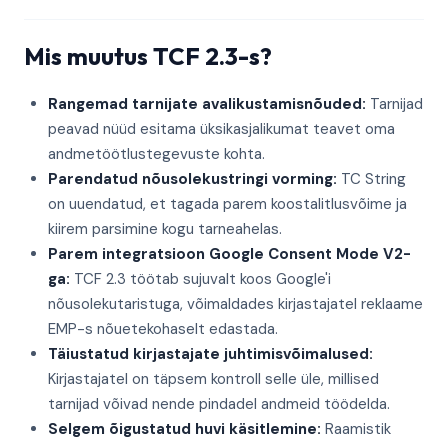
Mis muutus TCF 2.3-s?
Rangemad tarnijate avalikustamisnõuded:
Tarnijad
peavad nüüd esitama üksikasjalikumat teavet oma
andmetöötlustegevuste kohta.
Parendatud nõusolekustringi vorming:
TC String
on uuendatud, et tagada parem koostalitlusvõime ja
kiirem parsimine kogu tarneahelas.
Parem integratsioon Google Consent Mode V2-
ga:
TCF 2.3 töötab sujuvalt koos Google'i
nõusolekutaristuga, võimaldades kirjastajatel reklaame
EMP-s nõuetekohaselt edastada.
Täiustatud kirjastajate juhtimisvõimalused:
Kirjastajatel on täpsem kontroll selle üle, millised
tarnijad võivad nende pindadel andmeid töödelda.
Selgem õigustatud huvi käsitlemine:
Raamistik