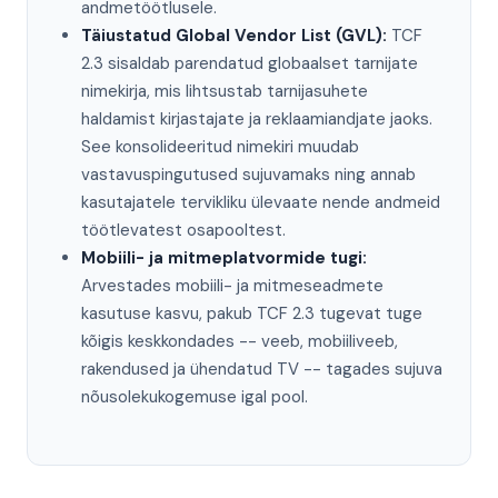
andmetöötlusele.
Täiustatud Global Vendor List (GVL):
TCF
2.3 sisaldab parendatud globaalset tarnijate
nimekirja, mis lihtsustab tarnijasuhete
haldamist kirjastajate ja reklaamiandjate jaoks.
See konsolideeritud nimekiri muudab
vastavuspingutused sujuvamaks ning annab
kasutajatele tervikliku ülevaate nende andmeid
töötlevatest osapooltest.
Mobiili- ja mitmeplatvormide tugi:
Arvestades mobiili- ja mitmeseadmete
kasutuse kasvu, pakub TCF 2.3 tugevat tuge
kõigis keskkondades -- veeb, mobiiliveeb,
rakendused ja ühendatud TV -- tagades sujuva
nõusolekukogemuse igal pool.