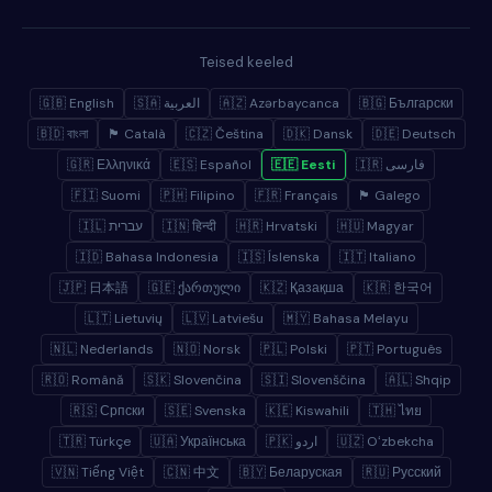
Teised keeled
🇬🇧 English
🇸🇦 العربية
🇦🇿 Azərbaycanca
🇧🇬 Български
🇧🇩 বাংলা
🏴 Català
🇨🇿 Čeština
🇩🇰 Dansk
🇩🇪 Deutsch
🇬🇷 Ελληνικά
🇪🇸 Español
🇪🇪 Eesti
🇮🇷 فارسی
🇫🇮 Suomi
🇵🇭 Filipino
🇫🇷 Français
🏴 Galego
🇮🇱 עברית
🇮🇳 हिन्दी
🇭🇷 Hrvatski
🇭🇺 Magyar
🇮🇩 Bahasa Indonesia
🇮🇸 Íslenska
🇮🇹 Italiano
🇯🇵 日本語
🇬🇪 ქართული
🇰🇿 Қазақша
🇰🇷 한국어
🇱🇹 Lietuvių
🇱🇻 Latviešu
🇲🇾 Bahasa Melayu
🇳🇱 Nederlands
🇳🇴 Norsk
🇵🇱 Polski
🇵🇹 Português
🇷🇴 Română
🇸🇰 Slovenčina
🇸🇮 Slovenščina
🇦🇱 Shqip
🇷🇸 Српски
🇸🇪 Svenska
🇰🇪 Kiswahili
🇹🇭 ไทย
🇹🇷 Türkçe
🇺🇦 Українська
🇵🇰 اردو
🇺🇿 Oʻzbekcha
🇻🇳 Tiếng Việt
🇨🇳 中文
🇧🇾 Беларуская
🇷🇺 Русский