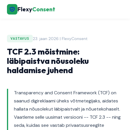
Flexy
Consent
23. jaan 2026 | FlexyConsent
VASTAVUS
TCF 2.3 mõistmine:
läbipaistva nõusoleku
haldamise juhend
Transparency and Consent Framework (TCF) on
saanud digireklaami üheks võtmetegijaks, aidates
hallata nõusolekut läbipaistvalt ja nõuetekohaselt.
Vaatleme selle uusimat versiooni -- TCF 2.3 -- ning
seda, kuidas see vastab privaatsusreeglite