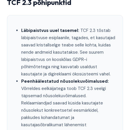
TCF 2.3 põhipunktid
Läbipaistvus uuel tasemel:
TCF 2.3 tõstab
läbipaistvuse esiplaanile, tagades, et kasutajad
saavad kristallselge teabe selle kohta, kuidas
nende andmeid kasutatakse. See suurem
läbipaistvus on kooskõlas GDPR-i
põhimõtetega ning kasvatab usaldust
kasutajate ja digireklaami ökosüsteemi vahel.
Peenhäälestatud nõusolekuvõimalused:
Võrreldes eelkäijatega toob TCF 2.3 veelgi
täpsemad nõusolekuvõimalused.
Reklaamiandjad saavad küsida kasutajate
nõusolekut konkreetsetel eesmärkidel,
pakkudes kohandatumat ja
kasutajasõbralikumat lähenemist