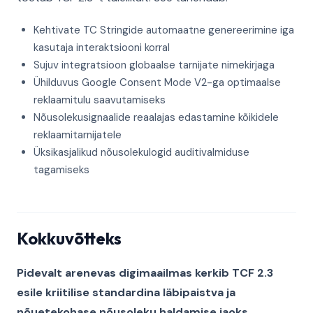
Kehtivate TC Stringide automaatne genereerimine iga
kasutaja interaktsiooni korral
Sujuv integratsioon globaalse tarnijate nimekirjaga
Ühilduvus Google Consent Mode V2-ga optimaalse
reklaamitulu saavutamiseks
Nõusolekusignaalide reaalajas edastamine kõikidele
reklaamitarnijatele
Üksikasjalikud nõusolekulogid auditivalmiduse
tagamiseks
Kokkuvõtteks
Pidevalt arenevas digimaailmas kerkib TCF 2.3
esile kriitilise standardina läbipaistva ja
nõuetekohase nõusoleku haldamise jaoks.