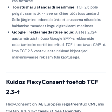
käsitletakse.
Tööstusharu standardi seadmine:
TCF 2.3 pole
pelgalt raamistik -- see on ühine tööstusstandard.
Selle järgimine edendab ühtset arusaama nõusoleku
haldamise tavadest kogu digireklaami maailmas.
Google'i reklaamiedastuse nõue:
Alates 2024.
aasta märtsist nõuab Google EMP-s reklaamide
edastamiseks sertifitseeritud, TCF-i toetavat CMP-d.
Ilma TCF 2.3 vastavuseta riskivad kirjastajad
märkimisväärse reklaamitulu kaotusega.
Kuidas FlexyConsent toetab TCF
2.3-t
FlexyConsent on IAB Europe'is registreeritud CMP, mis
toetab TCF 2.3-t täielikult. See tähendab: