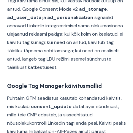
Tagi käivitama ainult siis, kui vastav nõusolekutüüp on
antud. Google Consent Mode v2
ad_storage
,
ad_user_data
ja
ad_personalization
signaalid
annavad LinkedIn integreerimisel sama olekumasinana
ülejäänud reklaami pakiga: kui kõik kolm on keelatud, ei
käivitu tag kunagi; kui need on antud, käivitub tag
täieliku täpsema sobitamisega; kui need on osaliselt
antud, langeb tag LDU režiimi asemel sündmuste
täielikust katkestusest.
Google Tag Manager käivitusmallid
Puhtaim GTM seadistus kasutab kohandatud käivitit,
mis kuulab
consent_update
dataLayer sündmust,
mille teie CMP edastab, ja sisseehitatud
nõusolekukontrolli LinkedIn tagi enda peal. Käiviti peaks
käivituma Initialization-All-Pages ainult pärast