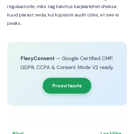
regulaatorile, miks tag käivitus karjäärilehel üheksa
kuud pärast seda, kui küpsiste audit ütles, et see ei
peaks.
FlexyConsent
— Google Certified CMP.
GDPR, CCPA & Consent Mode V2 ready.
Proovi tasuta
← Blogi
Loe kõike →