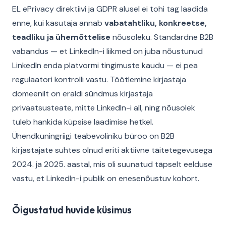
EL ePrivacy direktiivi ja GDPR alusel ei tohi tag laadida
enne, kui kasutaja annab
vabatahtliku, konkreetse,
teadliku ja ühemõttelise
nõusoleku. Standardne B2B
vabandus — et LinkedIn-i liikmed on juba nõustunud
LinkedIn enda platvormi tingimuste kaudu — ei pea
regulaatori kontrolli vastu. Töötlemine kirjastaja
domeenilt on eraldi sündmus kirjastaja
privaatsusteate, mitte LinkedIn-i all, ning nõusolek
tuleb hankida küpsise laadimise hetkel.
Ühendkuningriigi teabevoliniku büroo on B2B
kirjastajate suhtes olnud eriti aktiivne täitetegevusega
2024. ja 2025. aastal, mis oli suunatud täpselt eelduse
vastu, et LinkedIn-i publik on enesenõustuv kohort.
Õigustatud huvide küsimus