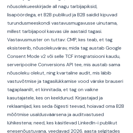
nõusolekueeskirjade all nagu tarbijapiksid,
lisapöördega, et B2B publikud ja B2B saidid kipuvad
turundusmeeskondi vastavusmugavusse uinutama,
millest tarbijapool kasvas üle aastaid tagasi.
Vastavusmuster on tuttav: CMP, kes teab, et tag
eksisteerib, nõusolekuvärav, mida tag austab Google
Consent Mode v2 või selle TCF integratsiooni kaudu,
serveripoolne Conversions API tee, mis austab sama
nõusoleku olekut, ning kvartaline audit, mis läbib
vastuvõtmise ja tagasilükkamise vood värske brauseri
tagaplaanilt, et kinnitada, et tag on vaikne
kasutajatele, kes on keeldunud. Kirjastajad ja
reklaamijad, kes seda õigesti teevad, hoiavad oma B2B
mõõtmise usaldusväärsena ja auditvastused
lühikestena; need, kes käsitlevad LinkedIn-i publikut
enesenõustuvana, veedavad 2026. aasta selgitades