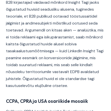
B2B kirjastajad väidavad mõnikord Insight Tagi jaoks
õigustatud huvisid seadusliku alusena, tuginedes
teooriale, et B2B publikud ootavad tööstussaitidel
jälgimist ja andmesubjekti mõistlikud ootused seda
toetavad. Argumendil on kitsas aken — analüütika, mis
ei toida reklaami ega isikupärastamist, saab mõnikord
kaitsta õigustatud huvide alusel sobiva
tasakaalustusmõõtmisega — kuid LinkedIn Insight Tagi
peamine eesmärk on konversioonide jälgimine, mis
toidab suunatud reklaami, mis seab selle kindlalt
nõusoleku territooriumile vastavalt EDPB avaldatud
juhistele. Õigustatud huvid ei ole standardse tagi
kasutuselevõtu elujõuline otsetee.
CCPA, CPRA ja USA osariikide mosaiik