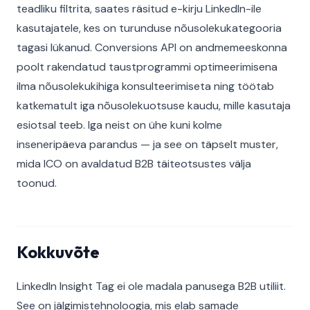
teadliku filtrita, saates räsitud e-kirju LinkedIn-ile
kasutajatele, kes on turunduse nõusolekukategooria
tagasi lükanud. Conversions API on andmemeeskonna
poolt rakendatud taustprogrammi optimeerimisena
ilma nõusolekukihiga konsulteerimiseta ning töötab
katkematult iga nõusolekuotsuse kaudu, mille kasutaja
esiotsal teeb. Iga neist on ühe kuni kolme
inseneripäeva parandus — ja see on täpselt muster,
mida ICO on avaldatud B2B täiteotsustes välja
toonud.
Kokkuvõte
LinkedIn Insight Tag ei ole madala panusega B2B utiliit.
See on jälgimistehnoloogia, mis elab samade