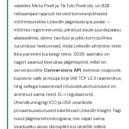
vaieldes Meta Pixeli ja TikToki Pixeli üle, on B2B
reklaamijad rajanud terveid konveeripõhiseid
mõõtmisstekke LinkedIn jälgimisskripa peale —
mõõtes registreerumisi, piiratud sisule juurdepääsu
allalaadimisi, demo taotlusi ja pikki kontopõhise
turunduse teekonnaid, mida LinkedIn sihtimine teeb
ikka paremini kui keegi teine. 2026. aastaks on
tagist saanud keerukas jälgimispind, millel on
serveripoolne
Conversions API
, esimese osapoole
küpsiste valik ja müüja kirje IAB TCF v2.3 raamistikus,
ning sellega kaasnevad nõusolekukohustused on
areninud sama teed. EL-i regulaatorid,
Ühendkuningriigi ICO ja USA osariikide
privaatsusasutused käsitlevad LinkedIn Insight Tagi
nüüd jälgimistehnoloogiana, mis vajab sama
seadusliku aluse distsipliini kui ükskõik milline