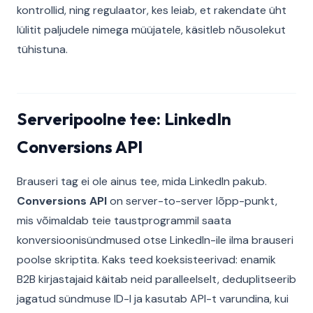
kontrollid, ning regulaator, kes leiab, et rakendate üht
lülitit paljudele nimega müüjatele, käsitleb nõusolekut
tühistuna.
Serveripoolne tee: LinkedIn
Conversions API
Brauseri tag ei ole ainus tee, mida LinkedIn pakub.
Conversions API
on server-to-server lõpp-punkt,
mis võimaldab teie taustprogrammil saata
konversioonisündmused otse LinkedIn-ile ilma brauseri
poolse skriptita. Kaks teed koeksisteerivad: enamik
B2B kirjastajaid käitab neid paralleelselt, deduplitseerib
jagatud sündmuse ID-l ja kasutab API-t varundina, kui