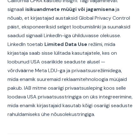
California CPRA käsitleb Insight Tagi väljaminevat
signaali
isikuandmete müügi või jagamisena
ja
nõuab, et kirjastajad austaksid Global Privacy Control
päist, eksponeeriksid selget loobumislinki ja suunaksid
saadud signaali LinkedIn-iga ühilduvasse olekusse.
LinkedIn toetab
Limited Data Use
režiimi, mida
kirjastaja saab sisse lülitada kasutajatele, kes on
loobunud USA osariikide seaduste alusel —
võrdväärne Meta LDU-ga ja privaatsusrežiimidega,
mida enamik suuremaid reklaamitehnoloogia müüjaid
pakub. IAB mitme osariigi privaatsusleping koos selle
loodava USA privaatsusstringiga on üks integreerimine,
mida enamik kirjastajaid kasutab kõigi osariigi seaduste
rahuldamiseks ühe nõusolekustringiga.