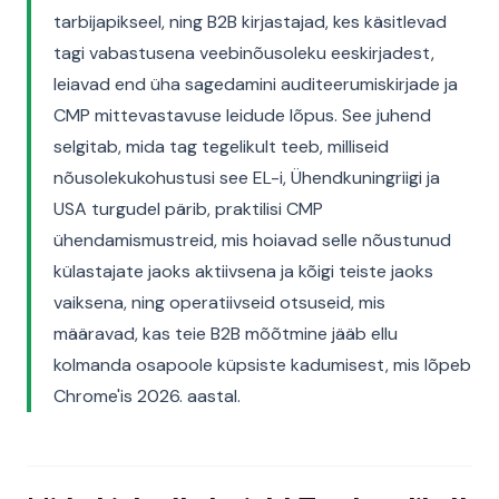
tarbijapikseel, ning B2B kirjastajad, kes käsitlevad
tagi vabastusena veebinõusoleku eeskirjadest,
leiavad end üha sagedamini auditeerumiskirjade ja
CMP mittevastavuse leidude lõpus. See juhend
selgitab, mida tag tegelikult teeb, milliseid
nõusolekukohustusi see EL-i, Ühendkuningriigi ja
USA turgudel pärib, praktilisi CMP
ühendamismustreid, mis hoiavad selle nõustunud
külastajate jaoks aktiivsena ja kõigi teiste jaoks
vaiksena, ning operatiivseid otsuseid, mis
määravad, kas teie B2B mõõtmine jääb ellu
kolmanda osapoole küpsiste kadumisest, mis lõpeb
Chrome'is 2026. aastal.