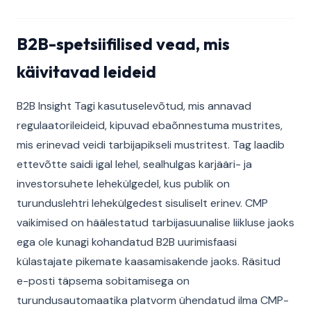
B2B-spetsiifilised vead, mis
käivitavad leideid
B2B Insight Tagi kasutuselevõtud, mis annavad
regulaatorileideid, kipuvad ebaõnnestuma mustrites,
mis erinevad veidi tarbijapikseli mustritest. Tag laadib
ettevõtte saidi igal lehel, sealhulgas karjääri- ja
investorsuhete lehekülgedel, kus publik on
turunduslehtri lehekülgedest sisuliselt erinev. CMP
vaikimised on häälestatud tarbijasuunalise liikluse jaoks
ega ole kunagi kohandatud B2B uurimisfaasi
külastajate pikemate kaasamisakende jaoks. Räsitud
e-posti täpsema sobitamisega on
turundusautomaatika platvorm ühendatud ilma CMP-