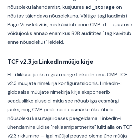
nõusoleku lahendamist, kusjuures
ad_storage
on
nõutav täiendava nõusolekuna. Vältige tagi laadimist
Page View käivitis, mis käivitub enne CMP-d — ajastuse
võidujooks annab enamikus B2B auditites "tag käivitub
enne nõusolekut" leideid.
TCF v2.3 ja LinkedIn müüja kirje
EL-i liikluse jaoks registreerige LinkedIn oma CMP TCF
v2.3 müüjate nimekirja konfiguratsioonis. LinkedIn-i
globaalse müüjate nimekirja kirje eksponeerib
seaduslikke aluseid, mida see nõuab iga eesmärgi
jaoks, ning CMP peab neid eesmärke üks-ühele
nõusoleku kasutajaliideses peegeldama. LinkedIn-i
ühendamine üldise "reklaamipartnerite" lüliti alla on TCF
v2.3 rikkumine — igal müüjal peavad olema ühe müüja