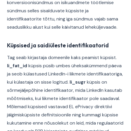
konversioonisündmus on isikuandmete töötlemise
sündmus selles sisalduvate küpsiste ja
identifikaatorite tõttu, ning iga sündmus vajab sama
seaduslikku alust kui selle käivitanud leheküljevaade.
Küpsised ja saidiüleste identifikaatorid
Tag seab kirjastaja domeenile kaks peamist küpsist.
li_fat_id
küpsis püsib umbes üheksakümmend päeva
ja seob külastused LinkedIn-i liikmete identifikaatoriga,
kui külastaja on sisse logitud.
li_sugr
küpsis on
sõrmejäljepõhine identifikaator, mida LinkedIn kasutab
mõõtmiseks, kui liikmete identifikaator pole saadaval.
Mõlemad küpsised vastavad EL ePrivacy direktiivi
jälgimisküpsiste definitsioonile ning kummagi küpsise
kukutamine enne nõusolekut on leid, mida regulaatorid