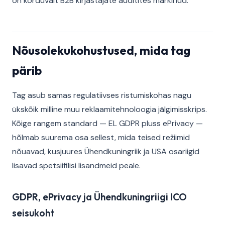
on korduvalt B2B kirjastajate auditites märkinud.
Nõusolekukohustused, mida tag
pärib
Tag asub samas regulatiivses ristumiskohas nagu
ükskõik milline muu reklaamitehnoloogia jälgimisskrips.
Kõige rangem standard — EL GDPR pluss ePrivacy —
hõlmab suurema osa sellest, mida teised režiimid
nõuavad, kusjuures Ühendkuningriik ja USA osariigid
lisavad spetsiifilisi lisandmeid peale.
GDPR, ePrivacy ja Ühendkuningriigi ICO
seisukoht