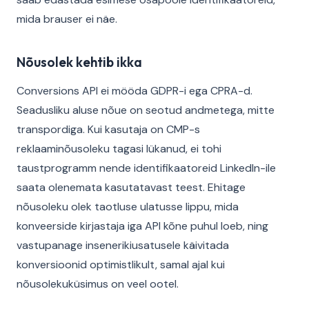
mida brauser ei näe.
Nõusolek kehtib ikka
Conversions API ei mööda GDPR-i ega CPRA-d.
Seadusliku aluse nõue on seotud andmetega, mitte
transpordiga. Kui kasutaja on CMP-s
reklaaminõusoleku tagasi lükanud, ei tohi
taustprogramm nende identifikaatoreid LinkedIn-ile
saata olenemata kasutatavast teest. Ehitage
nõusoleku olek taotluse ulatusse lippu, mida
konveerside kirjastaja iga API kõne puhul loeb, ning
vastupanage insenerikiusatusele käivitada
konversioonid optimistlikult, samal ajal kui
nõusolekuküsimus on veel ootel.