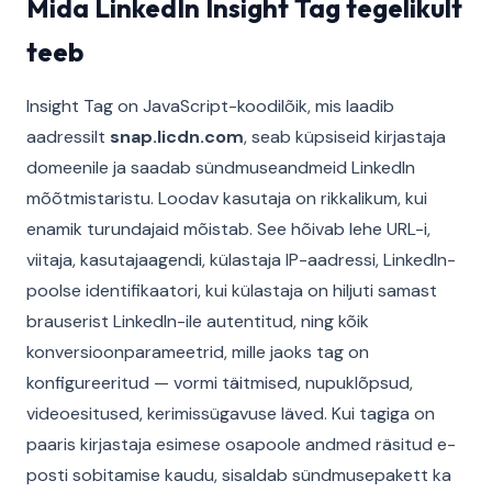
Mida LinkedIn Insight Tag tegelikult
teeb
Insight Tag on JavaScript-koodilõik, mis laadib
aadressilt
snap.licdn.com
, seab küpsiseid kirjastaja
domeenile ja saadab sündmuseandmeid LinkedIn
mõõtmistaristu. Loodav kasutaja on rikkalikum, kui
enamik turundajaid mõistab. See hõivab lehe URL-i,
viitaja, kasutajaagendi, külastaja IP-aadressi, LinkedIn-
poolse identifikaatori, kui külastaja on hiljuti samast
brauserist LinkedIn-ile autentitud, ning kõik
konversioonparameetrid, mille jaoks tag on
konfigureeritud — vormi täitmised, nupuklõpsud,
videoesitused, kerimissügavuse läved. Kui tagiga on
paaris kirjastaja esimese osapoole andmed räsitud e-
posti sobitamise kaudu, sisaldab sündmusepakett ka