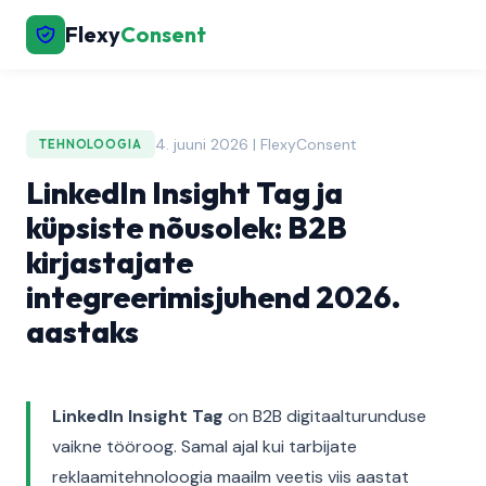
Flexy
Consent
4. juuni 2026 | FlexyConsent
TEHNOLOOGIA
LinkedIn Insight Tag ja
küpsiste nõusolek: B2B
kirjastajate
integreerimisjuhend 2026.
aastaks
LinkedIn Insight Tag
on B2B digitaalturunduse
vaikne tööroog. Samal ajal kui tarbijate
reklaamitehnoloogia maailm veetis viis aastat