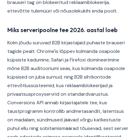
brauseri tag on blokeeritud reklaamiblokeerija,
ettevõtte tulemüüri või nõusolekukihi enda poolt.
Miks serveripoolne tee 2026. aastal loeb
Kolm jõudu suruvad B2B kirjastajaid puhaste brauseri
tagide pealt: Chrome'is lõppev kolmanda osapoole
küpsiste kadumine, Safari ja Firefoxi domineerimine
mõne B2B auditooriumi seas, kus kolmanda osapoole
küpsised on juba surnud, ning B2B sihtkontode
ettevõtlussüsteemid, kus reklaamiblokeerijad ja
privaatsusproxyservrid on standardvarustus.
Conversions API annab kirjastajatele tee, kus
taustprogramm kontrollib andmetasandit, latentsus
on madalam, sündmused jäävad võrgu katkestuste
puhul ellu ning sobitamismäärad tõusevad, sest server
saab edastada esimese osapoole identifikaatoreid,