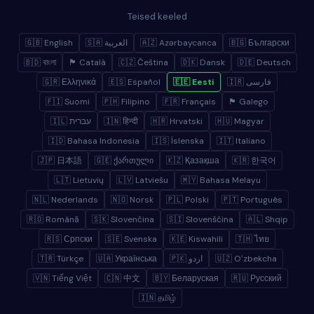
Teised keeled
🇬🇧 English
🇸🇦 العربية
🇦🇿 Azərbaycanca
🇧🇬 Български
🇧🇩 বাংলা
🏴 Català
🇨🇿 Čeština
🇩🇰 Dansk
🇩🇪 Deutsch
🇬🇷 Ελληνικά
🇪🇸 Español
🇪🇪 Eesti
🇮🇷 فارسی
🇫🇮 Suomi
🇵🇭 Filipino
🇫🇷 Français
🏴 Galego
🇮🇱 עברית
🇮🇳 हिन्दी
🇭🇷 Hrvatski
🇭🇺 Magyar
🇮🇩 Bahasa Indonesia
🇮🇸 Íslenska
🇮🇹 Italiano
🇯🇵 日本語
🇬🇪 ქართული
🇰🇿 Қазақша
🇰🇷 한국어
🇱🇹 Lietuvių
🇱🇻 Latviešu
🇲🇾 Bahasa Melayu
🇳🇱 Nederlands
🇳🇴 Norsk
🇵🇱 Polski
🇵🇹 Português
🇷🇴 Română
🇸🇰 Slovenčina
🇸🇮 Slovenščina
🇦🇱 Shqip
🇷🇸 Српски
🇸🇪 Svenska
🇰🇪 Kiswahili
🇹🇭 ไทย
🇹🇷 Türkçe
🇺🇦 Українська
🇵🇰 اردو
🇺🇿 Oʻzbekcha
🇻🇳 Tiếng Việt
🇨🇳 中文
🇧🇾 Беларуская
🇷🇺 Русский
🇮🇳 தமிழ்