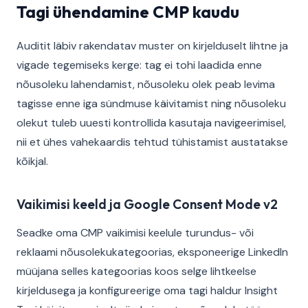
Tagi ühendamine CMP kaudu
Auditit läbiv rakendatav muster on kirjelduselt lihtne ja
vigade tegemiseks kerge: tag ei tohi laadida enne
nõusoleku lahendamist, nõusoleku olek peab levima
tagisse enne iga sündmuse käivitamist ning nõusoleku
olekut tuleb uuesti kontrollida kasutaja navigeerimisel,
nii et ühes vahekaardis tehtud tühistamist austatakse
kõikjal.
Vaikimisi keeld ja Google Consent Mode v2
Seadke oma CMP vaikimisi keelule turundus- või
reklaami nõusolekukategoorias, eksponeerige LinkedIn
müüjana selles kategoorias koos selge lihtkeelse
kirjeldusega ja konfigureerige oma tagi haldur Insight