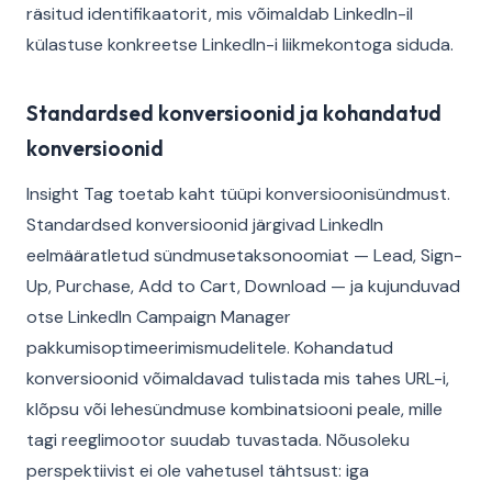
räsitud identifikaatorit, mis võimaldab LinkedIn-il
külastuse konkreetse LinkedIn-i liikmekontoga siduda.
Standardsed konversioonid ja kohandatud
konversioonid
Insight Tag toetab kaht tüüpi konversioonisündmust.
Standardsed konversioonid järgivad LinkedIn
eelmääratletud sündmusetaksonoomiat — Lead, Sign-
Up, Purchase, Add to Cart, Download — ja kujunduvad
otse LinkedIn Campaign Manager
pakkumisoptimeerimismudelitele. Kohandatud
konversioonid võimaldavad tulistada mis tahes URL-i,
klõpsu või lehesündmuse kombinatsiooni peale, mille
tagi reeglimootor suudab tuvastada. Nõusoleku
perspektiivist ei ole vahetusel tähtsust: iga