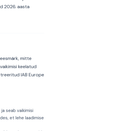
ad 2026. aasta
nieesmärk, mitte
vaikimisi keelatud
streeritud IAB Europe
ja seab vaikimisi
des, et lehe laadimise