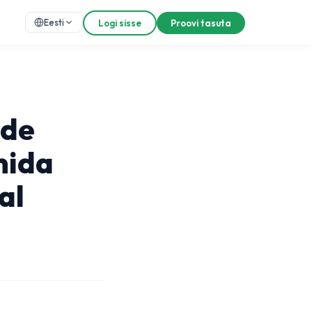
Eesti
Logi sisse
Proovi tasuta
-de
mida
al