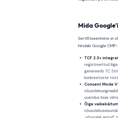
Mida Google’i
Sertifitseerimine ei 
hindab Google CMP-s
TCF 2.3+ integra
registreeritud lii
genereerib TC Str
konkreetsete tööt
Consent Mode V2
nõusolekusignaali
uuendus lisas viim
Õige vaikekäitum
nõusolekuseisundid 
„nõusolek antud” ol