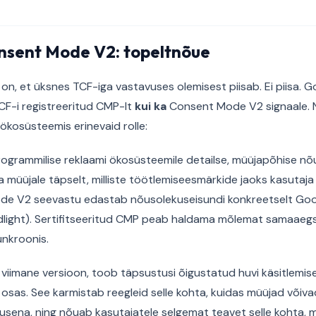
onsent Mode V2: topeltnõue
on, et üksnes TCF-iga vastavuses olemisest piisab. Ei piisa.
TCF-i registreeritud CMP-lt
kui ka
Consent Mode V2 signaale. 
ökosüsteemis erinevaid rolle:
rogrammilise reklaami ökosüsteemile detailse, müüjapõhise n
la müüjale täpselt, milliste töötlemiseesmärkide jaoks kasutaj
e V2 seevastu edastab nõusolekuseisundi konkreetselt Google
odlight). Sertifitseeritud CMP peab haldama mõlemat samaaegs
nkroonis.
t viimane versioon, toob täpsustusi õigustatud huvi käsitlemis
osas. See karmistab reegleid selle kohta, kuidas müüjad võiva
lusena, ning nõuab kasutajatele selgemat teavet selle kohta, 