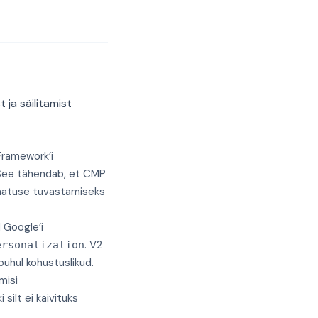
 ja säilitamist
ramework’i
. See tähendab, et CMP
taatuse tuvastamiseks
Google’i
. V2
ersonalization
puhul kohustuslikud.
misi
silt ei käivituks