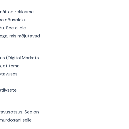
s näitab reklaame
ma nõusoleku
u. See ei ole
edega, mis mõjutavad
us (Digital Markets
, et tema
astavuses
a
tiivsete
ugavusotsus. See on
 murdosani selle