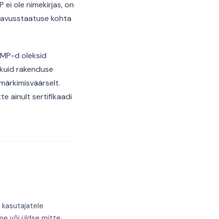
 ei ole nimekirjas, on
tavusstaatuse kohta
 CMP-d oleksid
 kuid rakenduse
 märkimisväärselt.
e ainult sertifikaadi
kasutajatele
me või üldse mitte