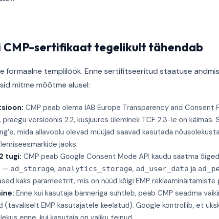
 CMP-sertifikaat tegelikult tähendab
ole formaalne templilöök. Enne sertifitseeritud staatuse andmist
id mitme mõõtme alusel:
tsioon:
CMP peab olema IAB Europe Transparency and Consent F
ge, praegu versioonis 2.2, kusjuures üleminek TCF 2.3-le on käimas
ing’e, mida allavoolu olevad müüjad saavad kasutada nõusolekus
lemiseesmärkide jaoks.
 tugi:
CMP peab Google Consent Mode API kaudu saatma õiged 
d —
,
,
ja
ad_storage
analytics_storage
ad_user_data
ad_p
ased kaks parameetrit, mis on nüüd kõigi EMP reklaaminäitamiste 
ine:
Enne kui kasutaja bänneriga suhtleb, peab CMP seadma vaiki
(tavaliselt EMP kasutajatele keelatud). Google kontrollib, et ükski 
ekus enne, kui kasutaja on valiku teinud.