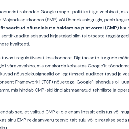
aanuarist rakendab Google ranget poliitikat: iga veebisait, mi
a Majanduspiirkonnas (EMP) või Ühendkuningriigis, peab kogu
tifitseeritud nõusolekute haldamise platvormi (CMP)
kaud
ma sertifikaadita seisavad kirjastajad silmitsi otseste tagajärg
mete kvaliteeti.
tuvast regulatiivsest keskkonnast. Digitaalsete turgude määr
le’i väravavahina, mis omakorda kohustas Google’it tõendama
iikuvad nõusolekusignaalid on legitiimsed, auditeeritavad ja v
nsent Framework’i (TCF) nõuetega. Google’i lahendus oli luu
ramm, mis hindab CMP-sid kindlaksmääratud tehniliste ja opera
hendab see, et valitud CMP ei ole enam lihtsalt eelistus või m
, kas sinu EMP reklaamivaru teenib täit tulu või piiratakse seda
list.