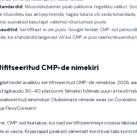
standardid:
Nõusolekubänner peab pakkuma tegelikku valikut. Goo
l nõusoleku kas aktsepteerida, tagasi lükata või seda kohandada, 
 mis suunaksid kasutajat vaikimisi nõustumise poole.
auditid:
Sertifikaat ei ole püsiv. Google hindab CMP-sid perioodili
tada, kui standardid langevad või kui CMP ei püsi raamistikuuendu
ifitseeritud CMP-de nimekiri
lehtedel avalikku sertifitseeritud CMP-de nimekirja. 2026. aa
ud ligikaudu 30–40 platvormi. Nimekiri hõlmab suuri ettevõtte
etsialiseeritud lahendusi. Olulisemate nimede seas on Cookiebo
 ja FlexyConsent.
line. CMP-sid lisatakse, kui nad sertifitseerimisprotsessi läbiva
e ei vasta. Kirjastajad peaksid vähemalt kord kvartalis kontr