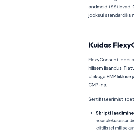
andmeid töötlevad. C
jooksul standardiks
Kuidas FlexyC
FlexyConsent loodi al
hilisem lisandus. Pl
olekuga EMP liikluse 
CMP-na.
Sertifitseerimist to
Skripti laadimine
nõusolekuseisundid
kriitilistel millise