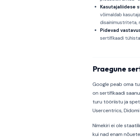
Kasutajaliidese 
võimaldab kasutaja
disainimustriteta,
Pidevad vastavus
sertifikaadi tühis
Praegune sert
Google peab oma tugi
on sertifikaadi saan
turu tööriistu ja sp
Usercentrics, Didomi
Nimekiri ei ole staati
kui nad enam nõuetel