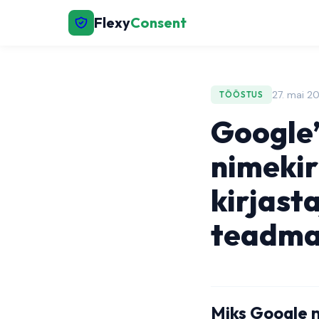
Flexy
Consent
27. mai 2
TÖÖSTUS
Google’
nimekir
kirjast
teadm
Miks Google 