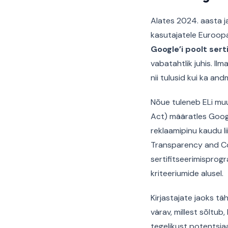
Alates 2024. aasta j
kasutajatele Euroop
Google’i poolt ser
vabatahtlik juhis. Il
nii tulusid kui ka and
Nõue tuleneb ELi muu
Act) määratles Goog
reklaamipinu kaudu l
Transparency and Co
sertifitseerimisprog
kriteeriumide alusel.
Kirjastajate jaoks tä
värav, millest sõltub
tegelikust potentsiaa