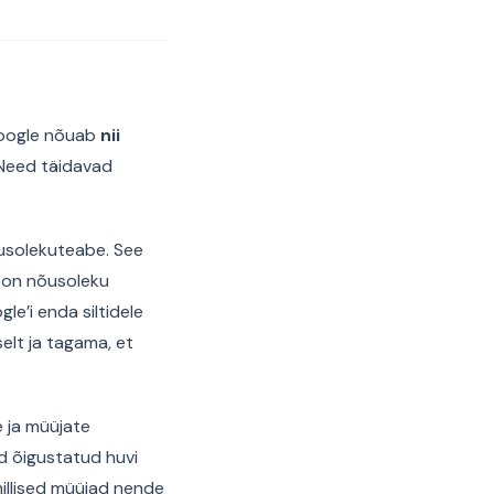
 Google nõuab
nii
Need täidavad
õusolekuteabe. See
a on nõusoleku
’i enda siltidele
elt ja tagama, et
e ja müüjate
d õigustatud huvi
millised müüjad nende