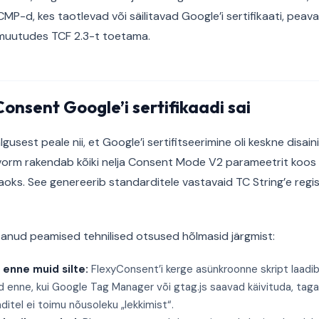
MP-d, kes taotlevad või säilitavad Google’i sertifikaati, peav
 muutudes TCF 2.3-t toetama.
onsent Google’i sertifikaadi sai
gusest peale nii, et Google’i sertifitseerimine oli keskne disai
atvorm rakendab kõiki nelja Consent Mode V2 parameetrit koos 
jaoks. See genereerib standarditele vastavaid TC String’e regi
etanud peamised tehnilised otsused hõlmasid järgmist:
 enne muid silte:
FlexyConsent’i kerge asünkroonne skript laadib 
 enne, kui Google Tag Manager või gtag.js saavad käivituda, taga
kunditel ei toimu nõusoleku „lekkimist“.