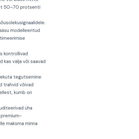
elt 50–70 protsenti
õusolekusignaalidele.
ääsu modelleeritud
ptimeerimise
 kontrollivad
d kas välja või saavad
olekuta tegutsemine
d trahvid võivad
sellest, kumb on
uditeerivad üha
b premium-
 sulle maksma minna