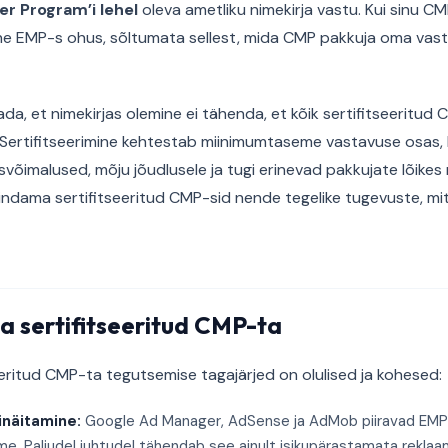
er Program’i lehel
oleva ametliku nimekirja vastu. Kui sinu CMP
ine EMP-s ohus, sõltumata sellest, mida CMP pakkuja oma vas
da, et nimekirjas olemine ei tähenda, et kõik sertifitseeritud
. Sertifitseerimine kehtestab miinimumtaseme vastavuse osas,
võimalused, mõju jõudlusele ja tugi erinevad pakkujate lõikes
indama sertifitseeritud CMP-sid nende tegelike tugevuste, mitt
ma sertifitseeritud CMP-ta
eeritud CMP-ta tegutsemise tagajärjed on olulised ja kohesed:
inäitamine:
Google Ad Manager, AdSense ja AdMob piiravad EMP 
me. Paljudel juhtudel tähendab see ainult isikupärastamata reklaa