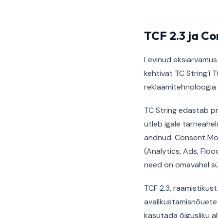
TCF 2.3 ja C
Levinud eksiarvamus 
kehtivat TC String’i 
reklaamitehnoloogia 
TC String edastab p
ütleb igale tarneahe
andnud. Consent Mod
(Analytics, Ads, Flo
need on omavahel sü
TCF 2.3, raamistikus
avalikustamisnõuete 
kasutada õigusliku a