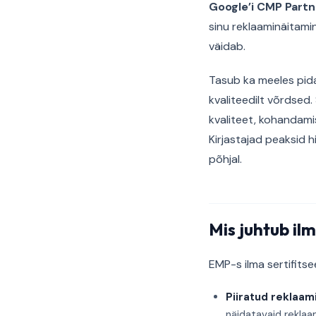
Google’i CMP Partn
sinu reklaaminäitam
väidab.
Tasub ka meeles pida
kvaliteedilt võrdsed
kvaliteet, kohandamis
Kirjastajad peaksid h
põhjal.
Mis juhtub il
EMP-s ilma sertifits
Piiratud reklaam
näidatavaid reklaa