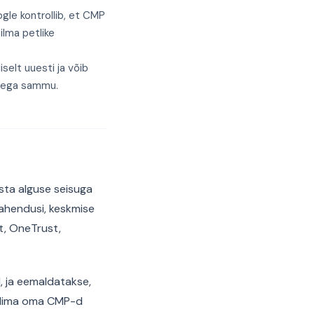
gle kontrollib, et CMP
ilma petlike
selt uuesti ja võib
stega sammu.
sta alguse seisuga
lahendusi, keskmise
t, OneTrust,
d, ja eemaldatakse,
ollima oma CMP-d