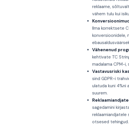
reklaame, sõltuval
vähem tulu kui isi
Konversioonimud
Ilma korrektsete 
konversioonidele,
ebausaldusväärsek
Vähenenud progr
kehtivate TC Strin
madalama CPM-i, se
Vastavusriski kas
sind GDPR-i trahvi
ulatuda kuni 4%ni 
suurem.
Reklaamiandjate
sagedamini kirjas
reklaamiandjatele s
otsesed tehingud.