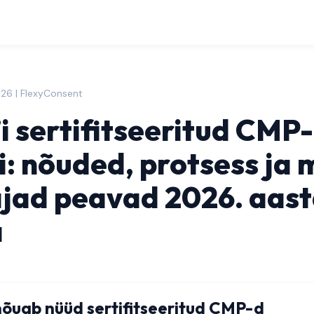
026 | FlexyConsent
i sertifitseeritud CMP
i: nõuded, protsess ja 
ajad peavad 2026. aast
a
nõuab nüüd sertifitseeritud CMP-d