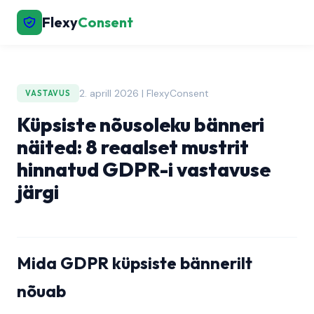
Flexy
Consent
2. aprill 2026 | FlexyConsent
VASTAVUS
Küpsiste nõusoleku bänneri
näited: 8 reaalset mustrit
hinnatud GDPR-i vastavuse
järgi
Mida GDPR küpsiste bännerilt
nõuab