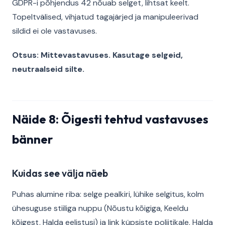
GDPR-i põhjendus 42 nõuab selget, lihtsat keelt.
Topeltvälised, vihjatud tagajärjed ja manipuleerivad
sildid ei ole vastavuses.
Otsus: Mittevastavuses. Kasutage selgeid,
neutraalseid silte.
Näide 8: Õigesti tehtud vastavuses
bänner
Kuidas see välja näeb
Puhas alumine riba: selge pealkiri, lühike selgitus, kolm
ühesuguse stiiliga nuppu (Nõustu kõigiga, Keeldu
kõigest, Halda eelistusi) ja link küpsiste poliitikale. Halda