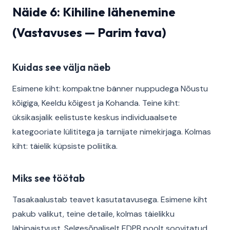
Näide 6: Kihiline lähenemine
(Vastavuses — Parim tava)
Kuidas see välja näeb
Esimene kiht: kompaktne bänner nuppudega Nõustu
kõigiga, Keeldu kõigest ja Kohanda. Teine kiht:
üksikasjalik eelistuste keskus individuaalsete
kategooriate lülititega ja tarnijate nimekirjaga. Kolmas
kiht: täielik küpsiste poliitika.
Miks see töötab
Tasakaalustab teavet kasutatavusega. Esimene kiht
pakub valikut, teine detaile, kolmas täielikku
läbipaistvust. Selgesõnaliselt EDPB poolt soovitatud.