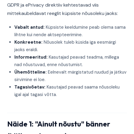
GDPR ja ePrivacy direktiiv kehtestavad viis
mittekaubeldavat reeglit küpsiste nõusoleku jaoks:
Vabalt antud:
Küpsiste keeldumine peab olema sama
lihtne kui nende aktsepteerimine.
Konkreetne:
Nõusolek tuleb küsida iga eesmärgi
jaoks eraldi.
Informeeritud:
Kasutajad peavad teadma, millega
nad nõustuvad, enne nõustumist.
Ühemõtteline:
Eelnevalt märgistatud ruudud ja jätkuv
sirvimine ei loe.
Tagasivõetav:
Kasutajad peavad saama nõusoleku
igal ajal tagasi võtta.
Näide 1: "Ainult nõustu" bänner