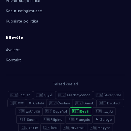
Privaatsuspoliitika
Kasutustingimused
Küpsiste poliitika
Ettevõte
Avaleht
Kontakt
Teised keeled
🇬🇧 English
🇸🇦 العربية
🇦🇿 Azərbaycanca
🇧🇬 Български
🇧🇩 বাংলা
🏴 Català
🇨🇿 Čeština
🇩🇰 Dansk
🇩🇪 Deutsch
🇬🇷 Ελληνικά
🇪🇸 Español
🇪🇪 Eesti
🇮🇷 فارسی
🇫🇮 Suomi
🇵🇭 Filipino
🇫🇷 Français
🏴 Galego
🇮🇱 עברית
🇮🇳 हिन्दी
🇭🇷 Hrvatski
🇭🇺 Magyar