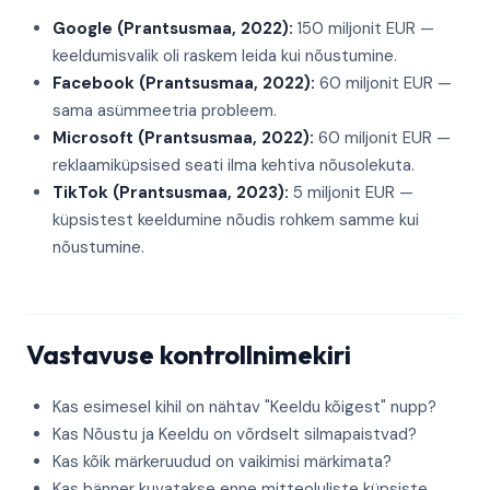
Google (Prantsusmaa, 2022):
150 miljonit EUR —
keeldumisvalik oli raskem leida kui nõustumine.
Facebook (Prantsusmaa, 2022):
60 miljonit EUR —
sama asümmeetria probleem.
Microsoft (Prantsusmaa, 2022):
60 miljonit EUR —
reklaamiküpsised seati ilma kehtiva nõusolekuta.
TikTok (Prantsusmaa, 2023):
5 miljonit EUR —
küpsistest keeldumine nõudis rohkem samme kui
nõustumine.
Vastavuse kontrollnimekiri
Kas esimesel kihil on nähtav "Keeldu kõigest" nupp?
Kas Nõustu ja Keeldu on võrdselt silmapaistvad?
Kas kõik märkeruudud on vaikimisi märkimata?
Kas bänner kuvatakse enne mitteoluliste küpsiste