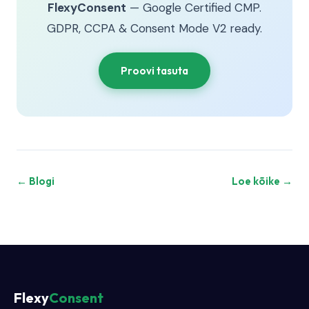
FlexyConsent
— Google Certified CMP.
GDPR, CCPA & Consent Mode V2 ready.
Proovi tasuta
← Blogi
Loe kõike →
Flexy
Consent