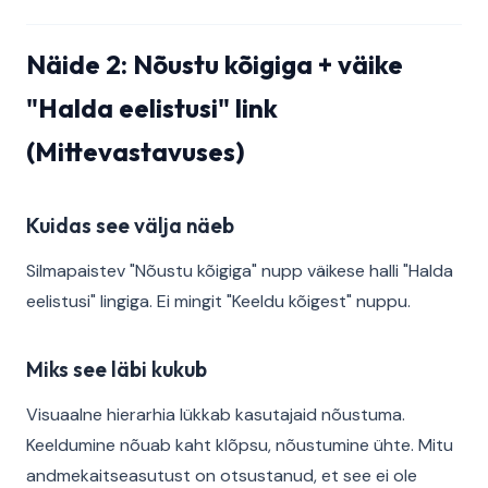
Näide 2: Nõustu kõigiga + väike
"Halda eelistusi" link
(Mittevastavuses)
Kuidas see välja näeb
Silmapaistev "Nõustu kõigiga" nupp väikese halli "Halda
eelistusi" lingiga. Ei mingit "Keeldu kõigest" nuppu.
Miks see läbi kukub
Visuaalne hierarhia lükkab kasutajaid nõustuma.
Keeldumine nõuab kaht klõpsu, nõustumine ühte. Mitu
andmekaitseasutust on otsustanud, et see ei ole