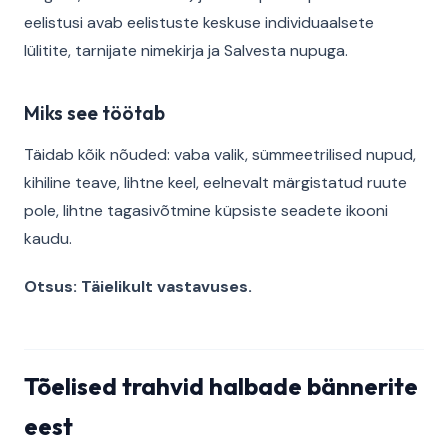
eelistusi avab eelistuste keskuse individuaalsete
lülitite, tarnijate nimekirja ja Salvesta nupuga.
Miks see töötab
Täidab kõik nõuded: vaba valik, sümmeetrilised nupud,
kihiline teave, lihtne keel, eelnevalt märgistatud ruute
pole, lihtne tagasivõtmine küpsiste seadete ikooni
kaudu.
Otsus: Täielikult vastavuses.
Tõelised trahvid halbade bännerite
eest