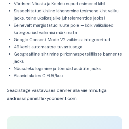
Võrdsed Nõustu ja Keeldu nupud esimesel kihil
Sisseehitatud kihiline lähenemine (esimene kiht valiku
jaoks, teine üksikasjalike juhtelementide jaoks)
Eelnevalt märgistatud ruute pole — kõik valikulised
kategooriad vaikimisi märkimata
Google Consent Mode V2 vaikimisi integreeritud
43 keelt automaatse tuvastusega
Geograafiline sihtimine piirkonnaspetsiifiliste bännerite
jaoks
Nõusoleku logimine ja tõendid auditite jaoks
Plaanid alates 0 EUR/kuu
Seadistage vastavuses bänner alla viie minutiga
aadressil panel.flexyconsent.com.