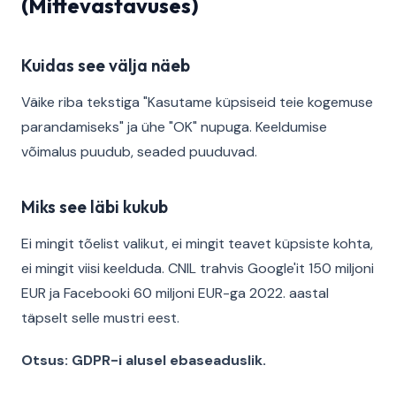
(Mittevastavuses)
Kuidas see välja näeb
Väike riba tekstiga "Kasutame küpsiseid teie kogemuse
parandamiseks" ja ühe "OK" nupuga. Keeldumise
võimalus puudub, seaded puuduvad.
Miks see läbi kukub
Ei mingit tõelist valikut, ei mingit teavet küpsiste kohta,
ei mingit viisi keelduda. CNIL trahvis Google'it 150 miljoni
EUR ja Facebooki 60 miljoni EUR-ga 2022. aastal
täpselt selle mustri eest.
Otsus: GDPR-i alusel ebaseaduslik.