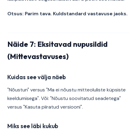
Otsus: Parim tava. Kuldstandard vastavuse jaoks.
Näide 7: Eksitavad nupusildid
(Mittevastavuses)
Kuidas see välja näeb
"Nõustun" versus "Ma ei nõustu mitteoluliste küpsiste
keeldumisega". Või: "Nõustu soovitatud seadetega"
versus "Kasuta piiratud versiooni".
Miks see läbi kukub