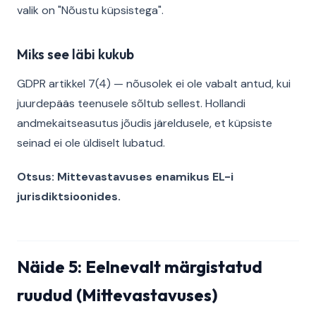
valik on "Nõustu küpsistega".
Miks see läbi kukub
GDPR artikkel 7(4) — nõusolek ei ole vabalt antud, kui
juurdepääs teenusele sõltub sellest. Hollandi
andmekaitseasutus jõudis järeldusele, et küpsiste
seinad ei ole üldiselt lubatud.
Otsus: Mittevastavuses enamikus EL-i
jurisdiktsioonides.
Näide 5: Eelnevalt märgistatud
ruudud (Mittevastavuses)