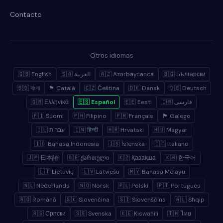
Contacto
Otros idiomas
🇬🇧 English
🇸🇦 العربية
🇦🇿 Azərbaycanca
🇧🇬 Български
🇧🇩 বাংলা
🏴 Català
🇨🇿 Čeština
🇩🇰 Dansk
🇩🇪 Deutsch
🇬🇷 Ελληνικά
🇪🇸 Español
🇪🇪 Eesti
🇮🇷 فارسی
🇫🇮 Suomi
🇵🇭 Filipino
🇫🇷 Français
🏴 Galego
🇮🇱 עברית
🇮🇳 हिन्दी
🇭🇷 Hrvatski
🇭🇺 Magyar
🇮🇩 Bahasa Indonesia
🇮🇸 Íslenska
🇮🇹 Italiano
🇯🇵 日本語
🇬🇪 ქართული
🇰🇿 Қазақша
🇰🇷 한국어
🇱🇹 Lietuvių
🇱🇻 Latviešu
🇲🇾 Bahasa Melayu
🇳🇱 Nederlands
🇳🇴 Norsk
🇵🇱 Polski
🇵🇹 Português
🇷🇴 Română
🇸🇰 Slovenčina
🇸🇮 Slovenščina
🇦🇱 Shqip
🇷🇸 Српски
🇸🇪 Svenska
🇰🇪 Kiswahili
🇹🇭 ไทย