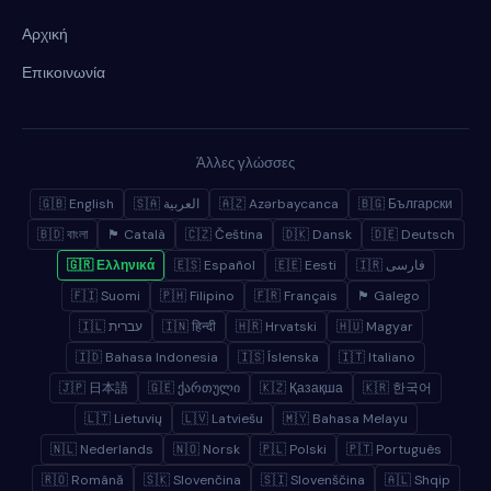
Αρχική
Επικοινωνία
Άλλες γλώσσες
🇬🇧 English
🇸🇦 العربية
🇦🇿 Azərbaycanca
🇧🇬 Български
🇧🇩 বাংলা
🏴 Català
🇨🇿 Čeština
🇩🇰 Dansk
🇩🇪 Deutsch
🇬🇷 Ελληνικά
🇪🇸 Español
🇪🇪 Eesti
🇮🇷 فارسی
🇫🇮 Suomi
🇵🇭 Filipino
🇫🇷 Français
🏴 Galego
🇮🇱 עברית
🇮🇳 हिन्दी
🇭🇷 Hrvatski
🇭🇺 Magyar
🇮🇩 Bahasa Indonesia
🇮🇸 Íslenska
🇮🇹 Italiano
🇯🇵 日本語
🇬🇪 ქართული
🇰🇿 Қазақша
🇰🇷 한국어
🇱🇹 Lietuvių
🇱🇻 Latviešu
🇲🇾 Bahasa Melayu
🇳🇱 Nederlands
🇳🇴 Norsk
🇵🇱 Polski
🇵🇹 Português
🇷🇴 Română
🇸🇰 Slovenčina
🇸🇮 Slovenščina
🇦🇱 Shqip