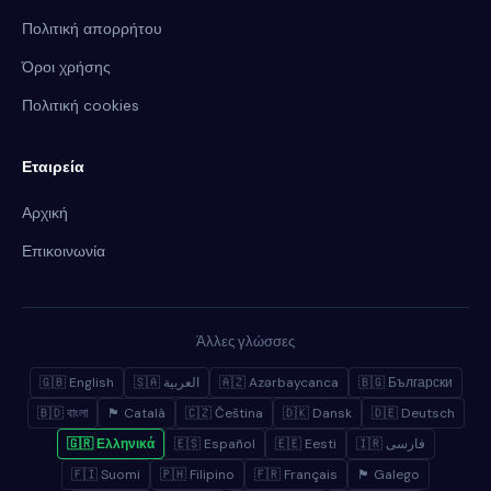
Πολιτική απορρήτου
Όροι χρήσης
Πολιτική cookies
Εταιρεία
Αρχική
Επικοινωνία
Άλλες γλώσσες
🇬🇧 English
🇸🇦 العربية
🇦🇿 Azərbaycanca
🇧🇬 Български
🇧🇩 বাংলা
🏴 Català
🇨🇿 Čeština
🇩🇰 Dansk
🇩🇪 Deutsch
🇬🇷 Ελληνικά
🇪🇸 Español
🇪🇪 Eesti
🇮🇷 فارسی
🇫🇮 Suomi
🇵🇭 Filipino
🇫🇷 Français
🏴 Galego