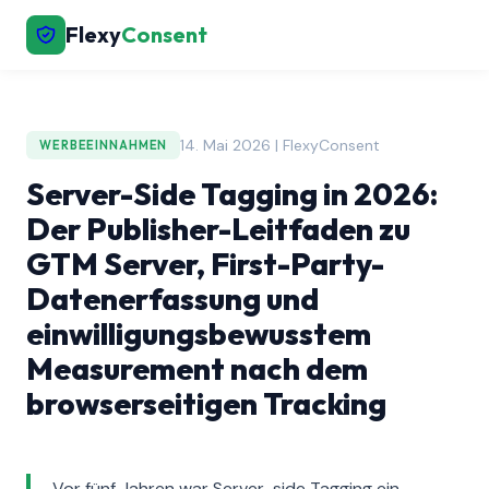
Flexy
Consent
14. Mai 2026 | FlexyConsent
WERBEEINNAHMEN
Server-Side Tagging in 2026:
Der Publisher-Leitfaden zu
GTM Server, First-Party-
Datenerfassung und
einwilligungsbewusstem
Measurement nach dem
browserseitigen Tracking
Vor fünf Jahren war Server-side Tagging ein