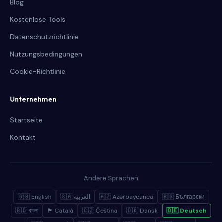
Blog
Kostenlose Tools
Datenschutzrichtlinie
Nutzungsbedingungen
Cookie-Richtlinie
Unternehmen
Startseite
Kontakt
Andere Sprachen
🇬🇧 English
🇸🇦 العربية
🇦🇿 Azərbaycanca
🇧🇬 Български
🇧🇩 বাংলা
🏴 Català
🇨🇿 Čeština
🇩🇰 Dansk
🇩🇪 Deutsch