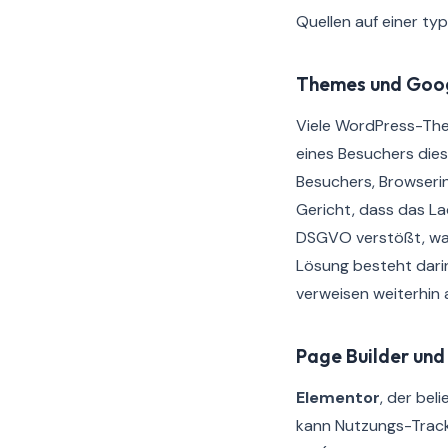
Quellen auf einer ty
Themes und Goog
Viele WordPress-Th
eines Besuchers die
Besuchers, Browseri
Gericht, dass das L
DSGVO verstößt, was
Lösung besteht darin
verweisen weiterhin 
Page Builder und
Elementor
, der bel
kann Nutzungs-Track