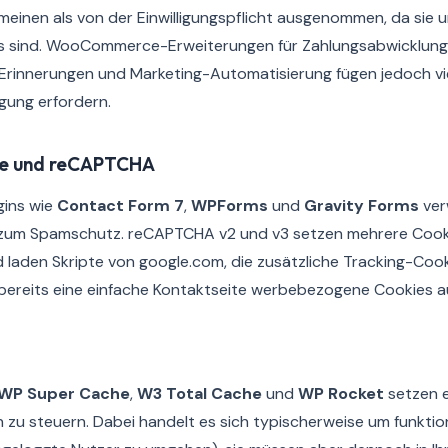
emeinen als von der Einwilligungspflicht ausgenommen, da sie 
es sind. WooCommerce-Erweiterungen für Zahlungsabwicklung
innerungen und Marketing-Automatisierung fügen jedoch vie
ligung erfordern.
re und reCAPTCHA
gins wie
Contact Form 7
,
WPForms
und
Gravity Forms
ver
um Spamschutz. reCAPTCHA v2 und v3 setzen mehrere Cooki
d laden Skripte von google.com, die zusätzliche Tracking-Coo
bereits eine einfache Kontaktseite werbebezogene Cookies a
WP Super Cache
,
W3 Total Cache
und
WP Rocket
setzen e
zu steuern. Dabei handelt es sich typischerweise um funktion