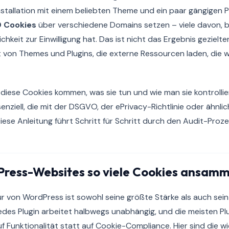
stallation mit einem beliebten Theme und ein paar gängigen P
0 Cookies
über verschiedene Domains setzen – viele davon, 
hkeit zur Einwilligung hat. Das ist nicht das Ergebnis gezielt
t von Themes und Plugins, die externe Ressourcen laden, die
diese Cookies kommen, was sie tun und wie man sie kontrolliert
nziell, die mit der DSGVO, der ePrivacy-Richtlinie oder ähnli
iese Anleitung führt Schritt für Schritt durch den Audit-Proze
ess-Websites so viele Cookies ansamm
ur von WordPress ist sowohl seine größte Stärke als auch sei
edes Plugin arbeitet halbwegs unabhängig, und die meisten Pl
uf Funktionalität statt auf Cookie-Compliance. Hier sind die w