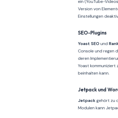
ein (YouTube-Videos,
Version von Elemento
Einstellungen deaktiv
SEO-Plugins
Yoast SEO
und
Ran
Console und regen da
deren Implementierun
Yoast kommuniziert 
beinhalten kann.
Jetpack und Wor
Jetpack
gehört zu 
Modulen kann Jetpac