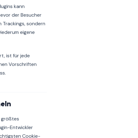
lugins kann
bevor der Besucher
en Trackings, sondern
 wiederum eigene
, ist für jede
chen Vorschriften
ss.
eln
n größtes
ugin-Entwickler
ichtigsten Cookie-