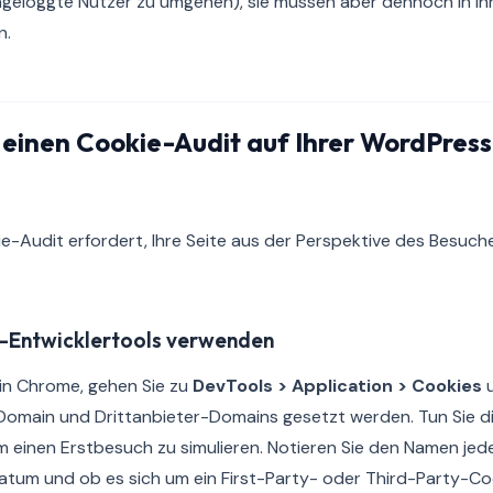
geloggte Nutzer zu umgehen), sie müssen aber dennoch in Ihr
n.
 einen Cookie-Audit auf Ihrer WordPres
ie-Audit erfordert, Ihre Seite aus der Perspektive des Besuch
er-Entwicklertools verwenden
e in Chrome, gehen Sie zu
DevTools > Application > Cookies
u
e Domain und Drittanbieter-Domains gesetzt werden. Tun Sie di
m einen Erstbesuch zu simulieren. Notieren Sie den Namen jed
atum und ob es sich um ein First-Party- oder Third-Party-Co