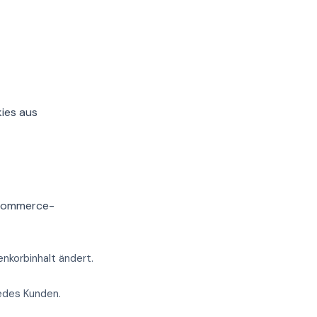
kies aus
E-Commerce-
korbinhalt ändert.
jedes Kunden.