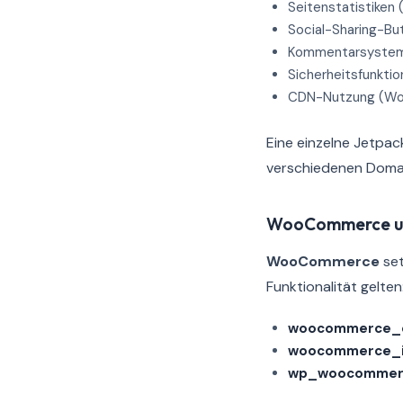
Seitenstatistiken
Social-Sharing-But
Kommentarsystem 
Sicherheitsfunkti
CDN-Nutzung (Wo
Eine einzelne Jetpac
verschiedenen Domai
WooCommerce u
WooCommerce
set
Funktionalität gelten
woocommerce_c
woocommerce_i
wp_woocommerc