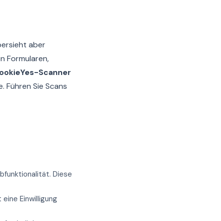
bersieht aber
on Formularen,
ookieYes-Scanner
e. Führen Sie Scans
funktionalität. Diese
eine Einwilligung