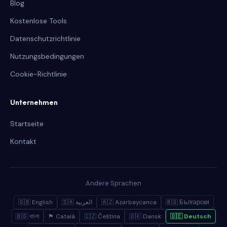
Blog
Kostenlose Tools
Datenschutzrichtlinie
Nutzungsbedingungen
Cookie-Richtlinie
Unternehmen
Startseite
Kontakt
Andere Sprachen
🇬🇧 English
🇸🇦 العربية
🇦🇿 Azərbaycanca
🇧🇬 Български
🇧🇩 বাংলা
🏴 Català
🇨🇿 Čeština
🇩🇰 Dansk
🇩🇪 Deutsch