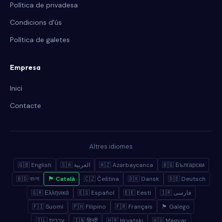
Política de privadesa
Condicions d'ús
Política de galetes
Empresa
Inici
Contacte
Altres idiomes
🇬🇧 English
🇸🇦 العربية
🇦🇿 Azərbaycanca
🇧🇬 Български
🇧🇩 বাংলা
🏴 Català
🇨🇿 Čeština
🇩🇰 Dansk
🇩🇪 Deutsch
🇬🇷 Ελληνικά
🇪🇸 Español
🇪🇪 Eesti
🇮🇷 فارسی
🇫🇮 Suomi
🇵🇭 Filipino
🇫🇷 Français
🏴 Galego
🇮🇱 עברית
🇮🇳 हिन्दी
🇭🇷 Hrvatski
🇭🇺 Magyar