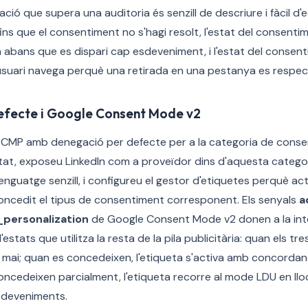
ció que supera una auditoria és senzill de descriure i fàcil d'e
ins que el consentiment no s'hagi resolt, l'estat del consenti
a abans que es dispari cap esdeveniment, i l'estat del consen
suari navega perquè una retirada en una pestanya es respecti
efecte i Google Consent Mode v2
e CMP amb denegació per defecte per a la categoria de cons
itat, exposeu LinkedIn com a proveïdor dins d'aquesta categ
enguatge senzill, i configureu el gestor d'etiquetes perquè acti
oncedit el tipus de consentiment corresponent. Els senyals
a
personalization
de Google Consent Mode v2 donen a la inte
estats que utilitza la resta de la pila publicitària: quan els t
va mai; quan es concedeixen, l'etiqueta s'activa amb concord
ncedeixen parcialment, l'etiqueta recorre al mode LDU en llo
sdeveniments.