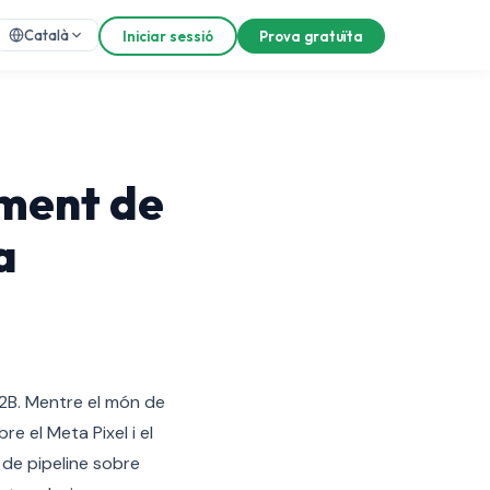
Català
Iniciar sessió
Prova gratuïta
iment de
a
 B2B. Mentre el món de
e el Meta Pixel i el
 de pipeline sobre