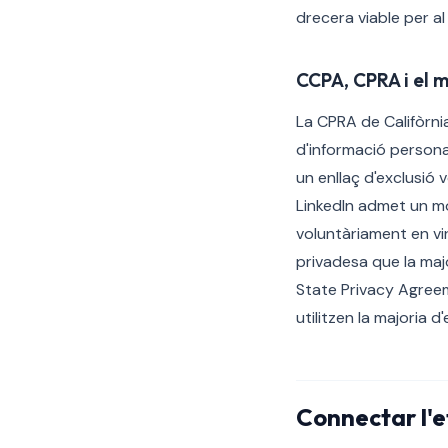
drecera viable per a
CCPA, CPRA i el 
La CPRA de Califòrni
d'informació personal
un enllaç d'exclusió 
LinkedIn admet un 
voluntàriament en vir
privadesa que la majo
State Privacy Agreem
utilitzen la majoria 
Connectar l'e