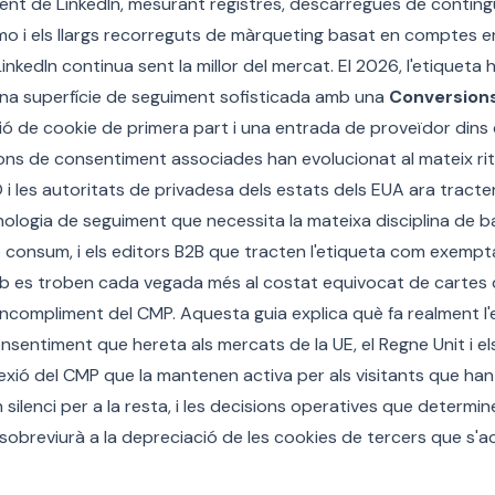
ment de LinkedIn, mesurant registres, descàrregues de contingu
emo i els llargs recorreguts de màrqueting basat en comptes en
nkedIn continua sent la millor del mercat. El 2026, l'etiqueta 
una superfície de seguiment sofisticada amb una
Conversions
ió de cookie de primera part i una entrada de proveïdor dins
acions de consentiment associades han evolucionat al mateix ri
O i les autoritats de privadesa dels estats dels EUA ara tracten
logia de seguiment que necessita la mateixa disciplina de b
e consum, i els editors B2B que tracten l'etiqueta com exemp
 es troben cada vegada més al costat equivocat de cartes d'
ncompliment del CMP. Aquesta guia explica què fa realment l'e
nsentiment que hereta als mercats de la UE, el Regne Unit i el
xió del CMP que la mantenen activa per als visitants que han
silenci per a la resta, i les decisions operatives que determine
breviurà a la depreciació de les cookies de tercers que s'a