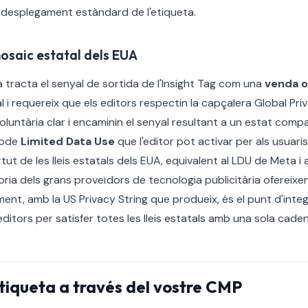
l desplegament estàndard de l'etiqueta.
mosaic estatal dels EUA
a tracta el senyal de sortida de l'Insight Tag com una
venda o
 i requereix que els editors respectin la capçalera Global Pri
voluntària clar i encaminin el senyal resultant a un estat comp
mode
Limited Data Use
que l'editor pot activar per als usuari
tut de les lleis estatals dels EUA, equivalent al LDU de Meta i
ria dels grans proveïdors de tecnologia publicitària ofereixen 
ent, amb la US Privacy String que produeix, és el punt d'inte
d'editors per satisfer totes les lleis estatals amb una sola ca
tiqueta a través del vostre CMP