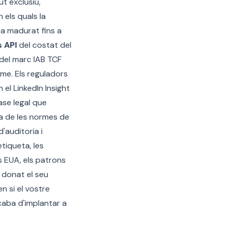
t exclusiu,
 els quals la
ha madurat fins a
 API
del costat del
 del marc IAB TCF
tme. Els reguladors
 el LinkedIn Insight
ase legal que
ta de les normes de
auditoria i
tiqueta, les
s EUA, els patrons
 donat el seu
n si el vostre
caba d'implantar a