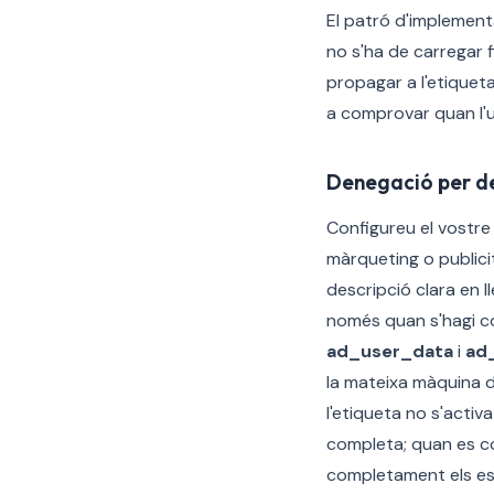
El patró d'implementa
no s'ha de carregar f
propagar a l'etiquet
a comprovar quan l'u
Denegació per d
Configureu el vostr
màrqueting o public
descripció clara en ll
només quan s'hagi c
ad_user_data
i
ad_
la mateixa màquina d'
l'etiqueta no s'acti
completa; quan es co
completament els e