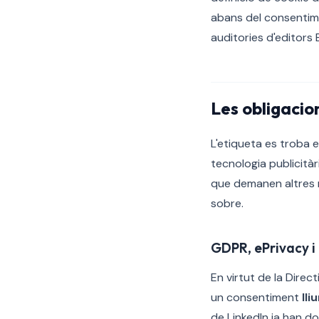
abans del consentim
auditories d'editors 
Les obligacio
L'etiqueta es troba 
tecnologia publicità
que demanen altres r
sobre.
GDPR, ePrivacy i 
En virtut de la Direct
un consentiment
lli
de LinkedIn ja han d