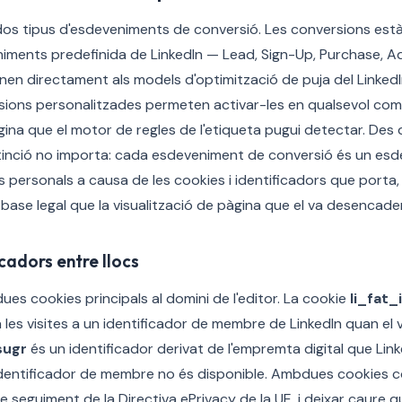
dos tipus d'esdeveniments de conversió. Les conversions est
ments predefinida de LinkedIn — Lead, Sign-Up, Purchase, A
nen directament als models d'optimització de puja del Linke
ions personalitzades permeten activar-les en qualsevol combi
na que el motor de regles de l'etiqueta pugui detectar. Des d
stinció no importa: cada esdeveniment de conversió és un es
personals a causa de les cookies i identificadors que porta
 base legal que la visualització de pàgina que el va desencade
icadors entre llocs
dues cookies principals al domini de l'editor. La cookie
li_fat_
a les visites a un identificador de membre de LinkedIn quan el vi
sugr
és un identificador derivat de l'empremta digital que Linke
dentificador de membre no és disponible. Ambdues cookies c
e seguiment de la Directiva ePrivacy de la UE, i deixar caure q