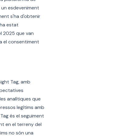
 és un esdeveniment
iment s'ha d'obtenir
 ha estat
el 2025 que van
na el consentiment
sight Tag, amb
xpectatives
les analítiques que
eressos legítims amb
 Tag és el seguiment
t en el terreny del
ítims no són una