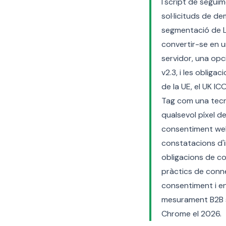
l'script de segui
sol·licituds de d
segmentació de Li
convertir-se en 
servidor, una opc
v2.3, i les oblig
de la UE, el UK IC
Tag com una tecno
qualsevol píxel d
consentiment web
constatacions d'i
obligacions de co
pràctics de conne
consentiment i en 
mesurament B2B so
Chrome el 2026.