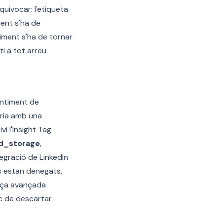
quivocar: l'etiqueta
ment s'ha de
timent s'ha de tornar
 a tot arreu.
entiment de
oria amb una
vi l'Insight Tag
d_storage
,
gració de LinkedIn
res estan denegats,
ança avançada
c de descartar