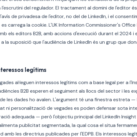
l'escrutini del regulador. El tractament al domini de l'editor
l'avís de privadesa de l'editor, no del de LinkedIn, i el consent
es carrega la cookie. L'UK Information Commissioner's Office
mb els editors B2B, amb accions d'execució durant el 2024 i 
 la suposició que l'audiència de LinkedIn és un grup que do
nteressos legítims
gades al·leguen interessos legítims com a base legal per a l'In
diències B2B esperen el seguiment als llocs del sector i les e
 de les dades ho avalen. L'argument té una finestra estreta — 
tat ni personalització de vegades es poden defensar sota int
ció adequada — però l'objectiu principal del LinkedIn Insight
limenta publicitat segmentada, la qual cosa el situa fermamen
 amb les directrius publicades per l'EDPB. Els interessos leg