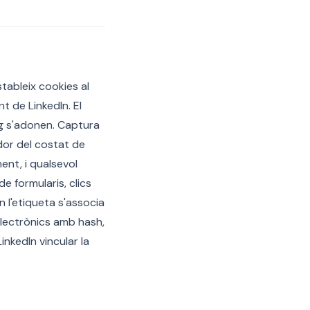
stableix cookies al
t de LinkedIn. El
ng s'adonen. Captura
cador del costat de
ent, i qualsevol
e formularis, clics
 l'etiqueta s'associa
electrònics amb hash,
nkedIn vincular la