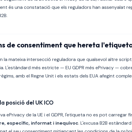
ent és una constatació que els reguladors han assenyalat r
B2B.
ns de consentiment que hereta l'etiquet
en la mateixa intersecció reguladora que qualsevol altre scri
ria. L'estàndard més estricte — EU GDPR més ePrivacy — cobrei
ègims, amb el Regne Unit i els estats dels EUA afegint compl
la posició del UK ICO
iva ePrivacy de la UE i el GDPR, l'etiqueta no es pot carregar fi
ure, específic, informat i inequívoc
. L'excusa B2B estàndar
onat el seu consentiment mitjançant les condicions de la pròp