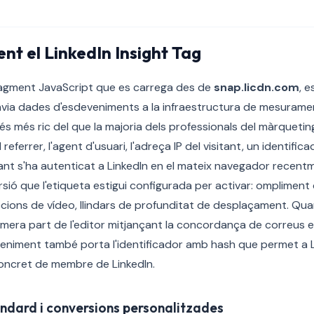
nt el LinkedIn Insight Tag
fragment JavaScript que es carrega des de
snap.licdn.com
, e
 envia dades d'esdeveniments a la infraestructura de mesuramen
s més ric del que la majoria dels professionals del màrqueti
l referrer, l'agent d'usuari, l'adreça IP del visitant, un identifi
tant s'ha autenticat a LinkedIn en el mateix navegador recentm
ió que l'etiqueta estigui configurada per activar: ompliment d
ions de vídeo, llindars de profunditat de desplaçament. Quan
mera part de l'editor mitjançant la concordança de correus 
veniment també porta l'identificador amb hash que permet a Li
concret de membre de LinkedIn.
ndard i conversions personalitzades