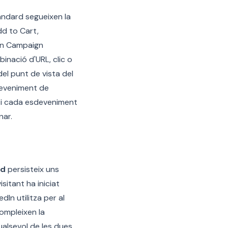
àndard segueixen la
dd to Cart,
dIn Campaign
nació d'URL, clic o
el punt de vista del
deveniment de
, i cada esdeveniment
nar.
id
persisteix uns
sitant ha iniciat
dIn utilitza per al
ompleixen la
ualsevol de les dues