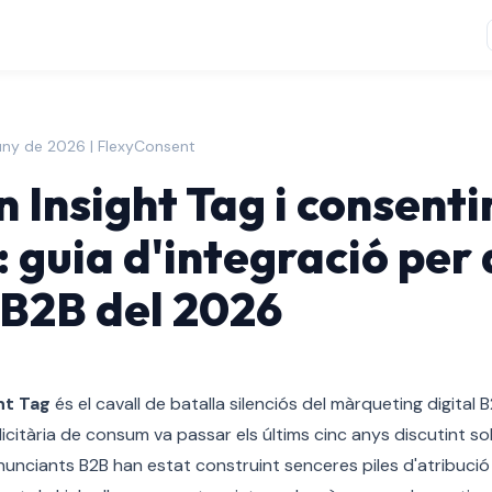
uny de 2026 | FlexyConsent
n Insight Tag i consent
: guia d'integració per 
 B2B del 2026
ht Tag
és el cavall de batalla silenciós del màrqueting digital
icitària de consum va passar els últims cinc anys discutint sobr
 anunciants B2B han estat construint senceres piles d'atribució