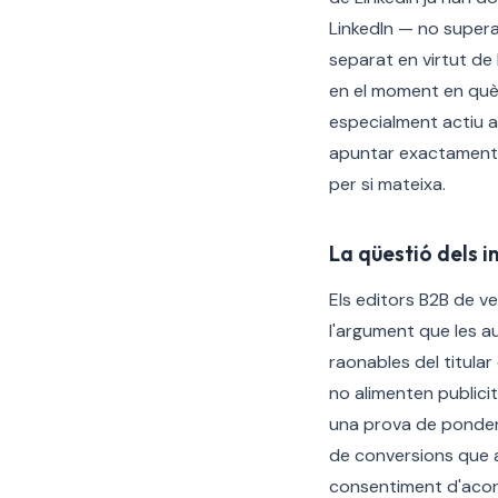
LinkedIn — no supera 
separat en virtut de 
en el moment en què 
especialment actiu a
apuntar exactament a
per si mateixa.
La qüestió dels i
Els editors B2B de ve
l'argument que les au
raonables del titular
no alimenten publici
una prova de pondera
de conversions que a
consentiment d'acord