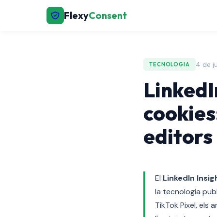
Flexy
Consent
4 de j
TECNOLOGIA
LinkedI
cookies
editors
El
LinkedIn Insig
la tecnologia publ
TikTok Pixel, els