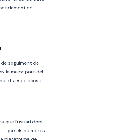
epetidament en
a
pt de seguiment de
x la major part del
ements específics a
ns que l'usuari doni
d — que els membres
ia plataforma de