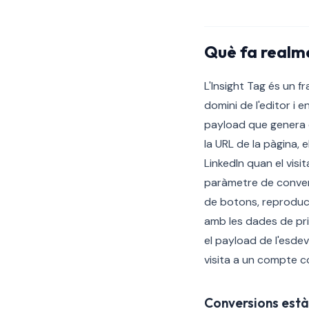
Què fa realme
L'Insight Tag és un 
domini de l'editor i
payload que genera é
la URL de la pàgina, e
LinkedIn quan el visi
paràmetre de convers
de botons, reproducc
amb les dades de pri
el payload de l'esde
visita a un compte 
Conversions està