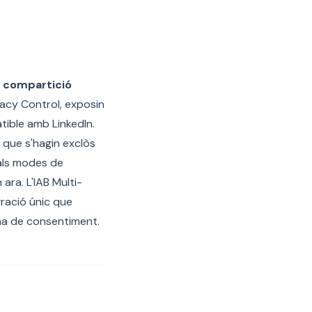
 compartició
vacy Control, exposin
atible amb LinkedIn.
s que s'hagin exclòs
 als modes de
ara. L'IAB Multi-
gració únic que
dena de consentiment.