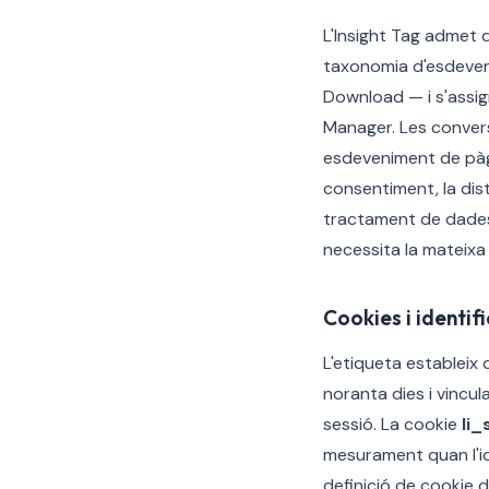
L'Insight Tag admet 
taxonomia d'esdeveni
Download — i s'assig
Manager. Les convers
esdeveniment de pàgi
consentiment, la di
tractament de dades 
necessita la mateixa
Cookies i identif
L'etiqueta estableix 
noranta dies i vincul
sessió. La cookie
li_
mesurament quan l'i
definició de cookie d