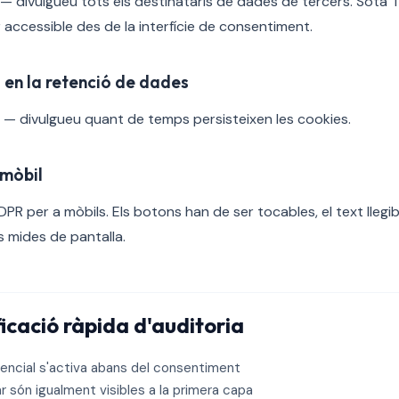
 — divulgueu tots els destinataris de dades de tercers. Sota TCF
 accessible des de la interfície de consentiment.
 en la retenció de dades
) — divulgueu quant de temps persisteixen les cookies.
 mòbil
R per a mòbils. Els botons han de ser tocables, el text llegible
s mides de pantalla.
ficació ràpida d'auditoria
encial s'activa abans del consentiment
r són igualment visibles a la primera capa