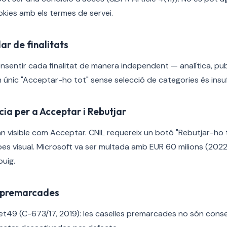
kies amb els termes de servei.
ar de finalitats
nsentir cada finalitat de manera independent — analítica, publ
n únic "Acceptar-ho tot" sense selecció de categories és insuf
cia per a Acceptar i Rebutjar
an visible com Acceptar. CNIL requereix un botó "Rebutjar-ho t
es visual. Microsoft va ser multada amb EUR 60 milions (2022
buig.
s premarcades
t49 (C-673/17, 2019): les caselles premarcades no són conse