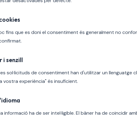
'estar desactivades per defecte.
 cookies
lloc fins que es doni el consentiment és generalment no confor
confirmat.
 i senzill
s sol·licituds de consentiment han d'utilitzar un llenguatge clar
a vostra experiència" és insuficient.
d'idioma
a informació ha de ser intel·ligible. El bàner ha de coincidir amb