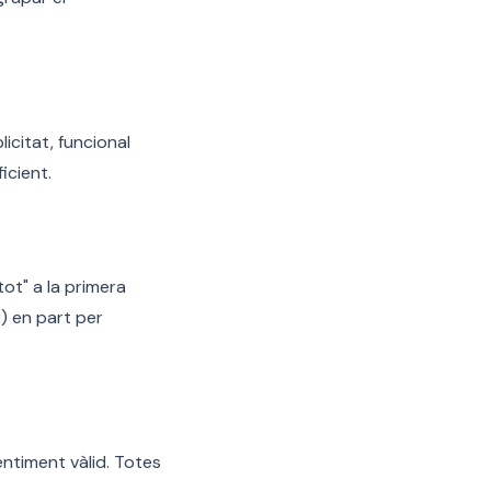
icitat, funcional
icient.
ot" a la primera
) en part per
ntiment vàlid. Totes