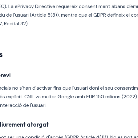
EC). La ePrivacy Directive requereix consentiment abans d'
tiu de l'usuari (Article 5(3)), mentre que el GDPR defineix el c
7, Recital 32).
s
revi
ials no s'han d'activar fins que l'usuari doni el seu consentime
 és explícit. CNIL va multar Google amb EUR 150 milions (2022)
nteracció de l'usuari.
lliurement atorgat
ot ser una condició d'accés (GDPR Article 4(11)). No es pot a