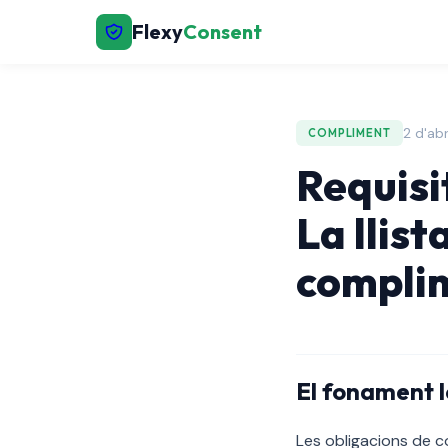
Flexy
Consent
2 d'ab
COMPLIMENT
Requisi
La llist
complim
El fonament l
Les obligacions de c