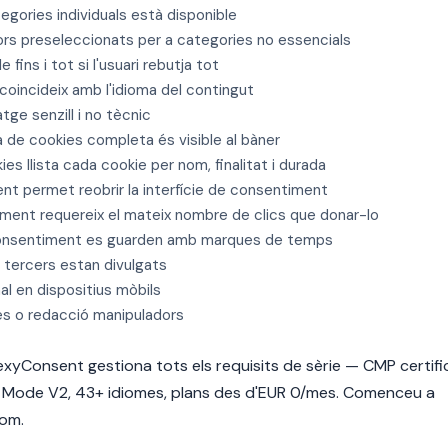
egories individuals està disponible
 preseleccionats per a categories no essencials
e fins i tot si l'usuari rebutja tot
 coincideix amb l'idioma del contingut
atge senzill i no tècnic
ica de cookies completa és visible al bàner
ies llista cada cookie per nom, finalitat i durada
nt permet reobrir la interfície de consentiment
iment requereix el mateix nombre de clics que donar-lo
 consentiment es guarden amb marques de temps
e tercers estan divulgats
al en dispositius mòbils
es o redacció manipuladors
xyConsent gestiona tots els requisits de sèrie — CMP certif
t Mode V2, 43+ idiomes, plans des d'EUR 0/mes. Comenceu a
com.