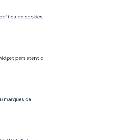
política de cookies
widget persistent o
reu marques de