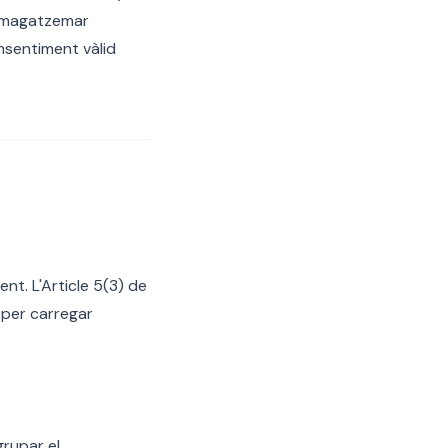
emmagatzemar
onsentiment vàlid
nt. L'Article 5(3) de
 per carregar
grupar el