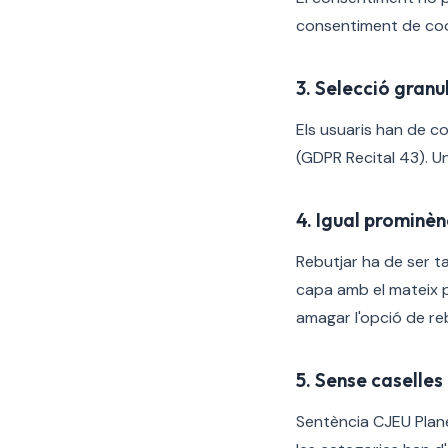
consentiment de coo
3. Selecció granul
Els usuaris han de co
(GDPR Recital 43). U
4. Igual prominèn
Rebutjar ha de ser t
capa amb el mateix p
amagar l'opció de re
5. Sense caselle
Sentència CJEU Plane