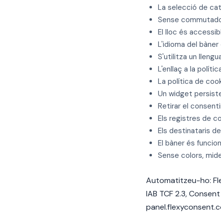
La selecció de cat
Sense commutadors
El lloc és accessibl
L'idioma del bàner
S'utilitza un llengu
L'enllaç a la polít
La política de cook
Un widget persiste
Retirar el consent
Els registres de
Els destinataris d
El bàner és funcion
Sense colors, mid
Automatitzeu-ho: Fle
IAB TCF 2.3, Consen
panel.flexyconsent.