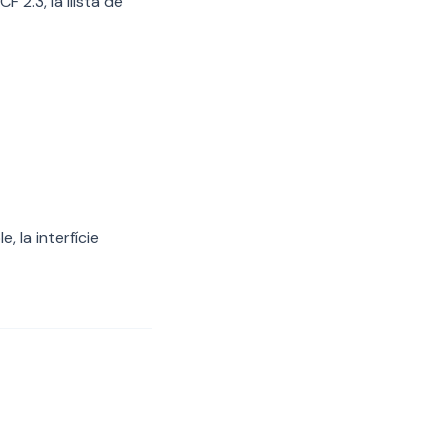
 2.3, la llista de
, la interfície