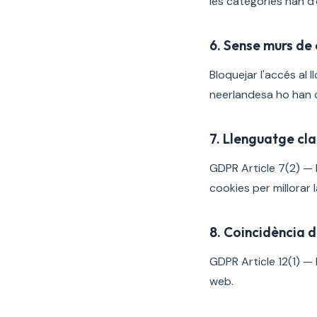
les categories han d
6. Sense murs de
Bloquejar l'accés al 
neerlandesa ho han 
7. Llenguatge clar
GDPR Article 7(2) — le
cookies per millorar l
8. Coincidència 
GDPR Article 12(1) — l
web.