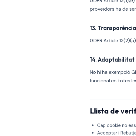
GDPR Article 13(1)(e)
proveïdors ha de ser
13. Transparència
GDPR Article 13(2)(a
14. Adaptabilitat
No hi ha exempció GDP
funcional en totes le
Llista de veri
Cap cookie no ess
Acceptar i Rebutja