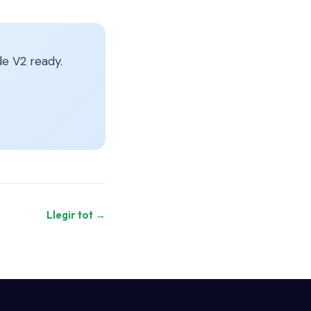
e V2 ready.
Llegir tot →