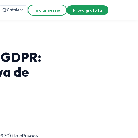
Català
Iniciar sessió
Prova gratuïta
s GDPR:
iva de
79) i la ePrivacy