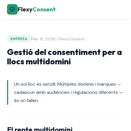
Flexy
Consent
Mar 16, 2026 | FlexyConsent
EMPRESA
Gestió del consentiment per a
llocs multidomini
Un sol lloc és senzill. Múltiples dominis i marques —
cadascun amb audiències i regulacions diferents —
és on fallen.
El repte multidomini