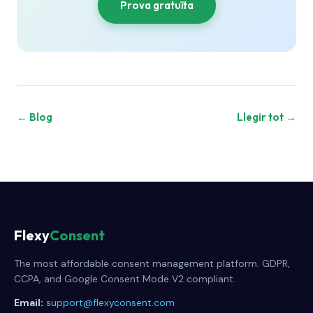
Prova gratuïta
← Blog
Llegir tot →
Flexy
Consent
The most affordable consent management platform. GDPR,
CCPA, and Google Consent Mode V2 compliant.
Email:
support@flexyconsent.com