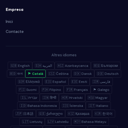
Empresa
Inici
Contacte
Altres idiomes
🇬🇧 English
🇸🇦 العربية
🇦🇿 Azərbaycanca
🇧🇬 Български
🇧🇩 বাংলা
🏴 Català
🇨🇿 Čeština
🇩🇰 Dansk
🇩🇪 Deutsch
🇬🇷 Ελληνικά
🇪🇸 Español
🇪🇪 Eesti
🇮🇷 فارسی
🇫🇮 Suomi
🇵🇭 Filipino
🇫🇷 Français
🏴 Galego
🇮🇱 עברית
🇮🇳 हिन्दी
🇭🇷 Hrvatski
🇭🇺 Magyar
🇮🇩 Bahasa Indonesia
🇮🇸 Íslenska
🇮🇹 Italiano
🇯🇵 日本語
🇬🇪 ქართული
🇰🇿 Қазақша
🇰🇷 한국어
🇱🇹 Lietuvių
🇱🇻 Latviešu
🇲🇾 Bahasa Melayu