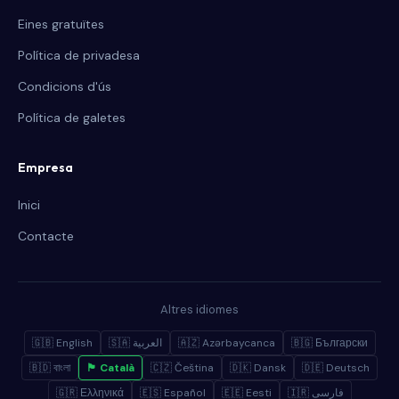
Eines gratuïtes
Política de privadesa
Condicions d'ús
Política de galetes
Empresa
Inici
Contacte
Altres idiomes
🇬🇧 English
🇸🇦 العربية
🇦🇿 Azərbaycanca
🇧🇬 Български
🇧🇩 বাংলা
🏴 Català
🇨🇿 Čeština
🇩🇰 Dansk
🇩🇪 Deutsch
🇬🇷 Ελληνικά
🇪🇸 Español
🇪🇪 Eesti
🇮🇷 فارسی