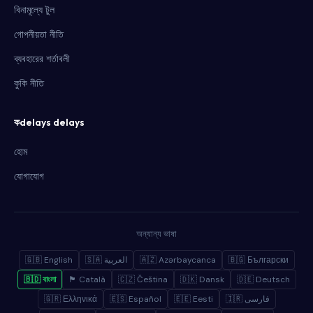
বিনামূল্যে টুল
গোপনীয়তা নীতি
ব্যবহারের শর্তাবলী
কুকি নীতি
কdelays delays
হোম
যোগাযোগ
অন্যান্য ভাষা
🇬🇧 English
🇸🇦 العربية
🇦🇿 Azərbaycanca
🇧🇬 Български
🇧🇩 বাংলা
🏴 Català
🇨🇿 Čeština
🇩🇰 Dansk
🇩🇪 Deutsch
🇬🇷 Ελληνικά
🇪🇸 Español
🇪🇪 Eesti
🇮🇷 فارسی