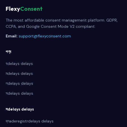
Flexy
Consent
The most affordable consent management platform. GDPR,
CCPA, and Google Consent Mode V2 compliant.
Email:
support@flexyconsent.com
পণ্য
বdelays delays
মdelays delays
লdelays delays
সdelays delays
সdelays delays
ব্লaderegistrdelays delays