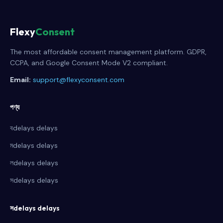
Flexy
Consent
The most affordable consent management platform. GDPR,
CCPA, and Google Consent Mode V2 compliant.
Email:
support@flexyconsent.com
পণ্য
বdelays delays
মdelays delays
লdelays delays
সdelays delays
সdelays delays