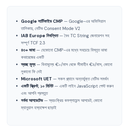
Google সার্টিফাইড CMP
— Google-এর অফিসিয়াল
তালিকায়, নেটিভ Consent Mode V2
IAB Europe নিবন্ধিত
— বৈধ TC String জেনারেশন সহ
সম্পূর্ণ TCF 2.3
৪৩+ ভাষা
— যেকোনো CMP-এর মধ্যে সবচেয়ে বিস্তৃত ভাষা
কভারেজের একটি
স্বচ্ছ মূল্য
— বিনামূল্যে €০/মাস থেকে সীমাহীন €৪/মাস, কোনো
লুকানো ফি নেই
Microsoft UET
— সকল প্ল্যানে অন্তর্ভুক্ত নেটিভ সমর্থন
একটি স্ক্রিপ্ট, ১০ মিনিট
— একটি লাইন JavaScript পেস্ট করুন
এবং আপনি প্রস্তুত
সর্বদা আপডেটেড
— স্বয়ংক্রিয় কমপ্লায়েন্স আপডেট, কোনো
ম্যানুয়াল হস্তক্ষেপ ছাড়াই