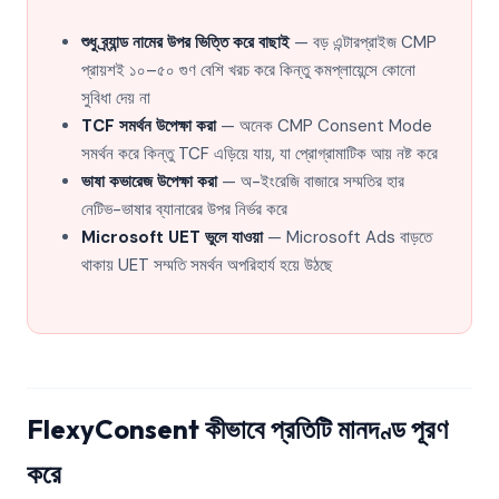
শুধু ব্র্যান্ড নামের উপর ভিত্তি করে বাছাই
— বড় এন্টারপ্রাইজ CMP
প্রায়শই ১০–৫০ গুণ বেশি খরচ করে কিন্তু কমপ্লায়েন্সে কোনো
সুবিধা দেয় না
TCF সমর্থন উপেক্ষা করা
— অনেক CMP Consent Mode
সমর্থন করে কিন্তু TCF এড়িয়ে যায়, যা প্রোগ্রামাটিক আয় নষ্ট করে
ভাষা কভারেজ উপেক্ষা করা
— অ-ইংরেজি বাজারে সম্মতির হার
নেটিভ-ভাষার ব্যানারের উপর নির্ভর করে
Microsoft UET ভুলে যাওয়া
— Microsoft Ads বাড়তে
থাকায় UET সম্মতি সমর্থন অপরিহার্য হয়ে উঠছে
FlexyConsent কীভাবে প্রতিটি মানদণ্ড পূরণ
করে