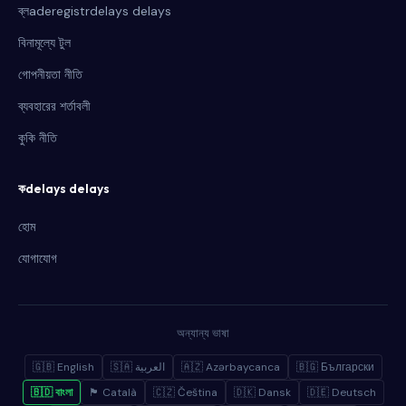
ব্লaderegistrdelays delays
বিনামূল্যে টুল
গোপনীয়তা নীতি
ব্যবহারের শর্তাবলী
কুকি নীতি
কdelays delays
হোম
যোগাযোগ
অন্যান্য ভাষা
🇬🇧 English
🇸🇦 العربية
🇦🇿 Azərbaycanca
🇧🇬 Български
🇧🇩 বাংলা
🏴 Català
🇨🇿 Čeština
🇩🇰 Dansk
🇩🇪 Deutsch