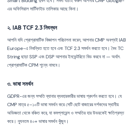
Smart Bidding দুর্বল হবে। সর্বদা যাচাই করুন আপনার CMP Google-
এর অফিসিয়াল সার্টিফাইড তালিকায় আছে কিনা।
২. IAB TCF 2.3 নিবন্ধন
আপনি যদি প্রোগ্রামাটিক বিজ্ঞাপন পরিচালনা করেন, আপনার CMP অবশ্যই IAB
Europe-এ নিবন্ধিত হতে হবে এবং TCF 2.3 সমর্থন করতে হবে। বৈধ TC
String ছাড়া SSP এবং DSP আপনার ইনভেন্টরিতে বিড করবে না — অর্থাৎ
প্রোগ্রামাটিক CPM শূন্যে নামবে।
৩. ভাষা সমর্থন
GDPR-এর জন্য সম্মতি ব্যানার ব্যবহারকারীর ভাষায় প্রদর্শন করতে হবে। যে
CMP মাত্র ৫–১০টি ভাষা সমর্থন করে সেটি ছোট বাজারের দর্শকদের স্থানীয়
অভিজ্ঞতা থেকে বঞ্চিত করে, যা কমপ্লায়েন্স ও সম্মতির হার উভয়কেই ক্ষতিগ্রস্ত
করে। ন্যূনতম ৪০+ ভাষার সমর্থন খুঁজুন।