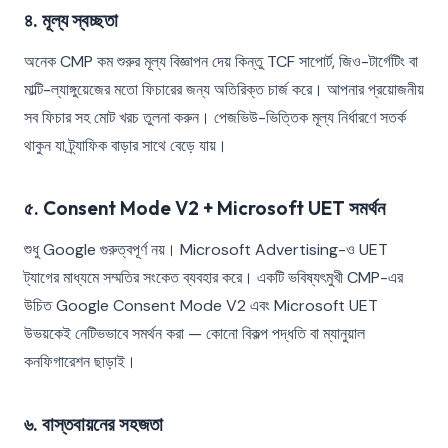
৪. মূল্য স্বচ্ছতা
অনেক CMP কম শুরুর মূল্য বিজ্ঞাপন দেয় কিন্তু TCF সাপোর্ট, জিও-টার্গেটিং বা
মাল্টি-ল্যাঙ্গুয়েজের মতো ফিচারের জন্য অতিরিক্ত চার্জ করে। আপনার প্রয়োজনীয়
সব ফিচার সহ মোট খরচ তুলনা করুন। পেজভিউ-ভিত্তিক মূল্য নির্ধারণে সতর্ক
থাকুন যা ট্র্যাফিক বাড়ার সাথে বেড়ে যায়।
৫. Consent Mode V2 + Microsoft UET সমর্থন
শুধু Google গুরুত্বপূর্ণ নয়। Microsoft Advertising-ও UET
ট্যাগের মাধ্যমে সম্মতির সংকেত ব্যবহার করে। একটি ভবিষ্যৎমুখী CMP-এর
উচিত Google Consent Mode V2 এবং Microsoft UET
উভয়কেই নেটিভভাবে সমর্থন করা — কোনো বিকল্প পদ্ধতি বা ম্যানুয়াল
কনফিগারেশন ছাড়াই।
৬. বাস্তবায়নের সহজতা