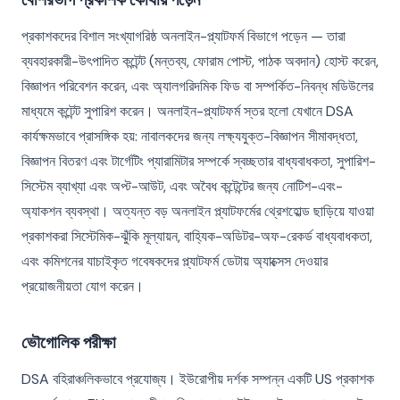
প্রকাশকদের বিশাল সংখ্যাগরিষ্ঠ অনলাইন-প্ল্যাটফর্ম বিভাগে পড়েন — তারা
ব্যবহারকারী-উৎপাদিত কন্টেন্ট (মন্তব্য, ফোরাম পোস্ট, পাঠক অবদান) হোস্ট করেন,
বিজ্ঞাপন পরিবেশন করেন, এবং অ্যালগরিদমিক ফিড বা সম্পর্কিত-নিবন্ধ মডিউলের
মাধ্যমে কন্টেন্ট সুপারিশ করেন। অনলাইন-প্ল্যাটফর্ম স্তর হলো যেখানে DSA
কার্যক্ষমভাবে প্রাসঙ্গিক হয়: নাবালকদের জন্য লক্ষ্যযুক্ত-বিজ্ঞাপন সীমাবদ্ধতা,
বিজ্ঞাপন বিতরণ এবং টার্গেটিং প্যারামিটার সম্পর্কে স্বচ্ছতার বাধ্যবাধকতা, সুপারিশ-
সিস্টেম ব্যাখ্যা এবং অপ্ট-আউট, এবং অবৈধ কন্টেন্টের জন্য নোটিশ-এবং-
অ্যাকশন ব্যবস্থা। অত্যন্ত বড় অনলাইন প্ল্যাটফর্মের থ্রেশহোল্ড ছাড়িয়ে যাওয়া
প্রকাশকরা সিস্টেমিক-ঝুঁকি মূল্যায়ন, বাহ্যিক-অডিটর-অফ-রেকর্ড বাধ্যবাধকতা,
এবং কমিশনের যাচাইকৃত গবেষকদের প্ল্যাটফর্ম ডেটায় অ্যাক্সেস দেওয়ার
প্রয়োজনীয়তা যোগ করেন।
ভৌগোলিক পরীক্ষা
DSA বহিরাঞ্চলিকভাবে প্রযোজ্য। ইউরোপীয় দর্শক সম্পন্ন একটি US প্রকাশক