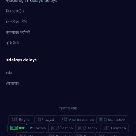
ব্লaderegistrdelays delays
বিনামূল্যে টুল
গোপনীয়তা নীতি
ব্যবহারের শর্তাবলী
কুকি নীতি
কdelays delays
হোম
যোগাযোগ
অন্যান্য ভাষা
🇬🇧 English
🇸🇦 العربية
🇦🇿 Azərbaycanca
🇧🇬 Български
🇧🇩 বাংলা
🏴 Català
🇨🇿 Čeština
🇩🇰 Dansk
🇩🇪 Deutsch