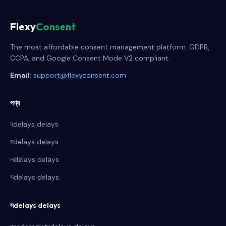
Flexy
Consent
The most affordable consent management platform. GDPR,
CCPA, and Google Consent Mode V2 compliant.
Email:
support@flexyconsent.com
পণ্য
বdelays delays
মdelays delays
লdelays delays
সdelays delays
সdelays delays