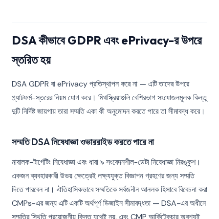
DSA কীভাবে GDPR এবং ePrivacy-র উপরে
স্তরিত হয়
DSA GDPR বা ePrivacy প্রতিস্থাপন করে না — এটি তাদের উপরে
প্ল্যাটফর্ম-স্তরের নিয়ম যোগ করে। মিথস্ক্রিয়াগুলি বেশিরভাগ সংযোজনমূলক কিন্তু
দুটি নির্দিষ্ট জায়গায় তারা সম্মতি একা কী অনুমোদন করতে পারে তা সীমাবদ্ধ করে।
সম্মতি DSA নিষেধাজ্ঞা ওভাররাইড করতে পারে না
নাবালক-টার্গেটিং নিষেধাজ্ঞা এবং ধারা ৯ সংবেদনশীল-ডেটা নিষেধাজ্ঞা নিরঙ্কুশ।
একজন ব্যবহারকারী উভয় ক্ষেত্রেই লক্ষ্যযুক্ত বিজ্ঞাপন গ্রহণের জন্য সম্মতি
দিতে পারবেন না। ঐতিহাসিকভাবে সম্মতিকে সর্বজনীন আনলক হিসাবে বিবেচনা করা
CMPs-এর জন্য এটি একটি অর্থপূর্ণ ডিজাইন সীমাবদ্ধতা — DSA-এর অধীনে
সম্মতির স্থিতি প্রয়োজনীয় কিন্তু যথেষ্ট নয়, এবং CMP আর্কিটেকচার অবশ্যই