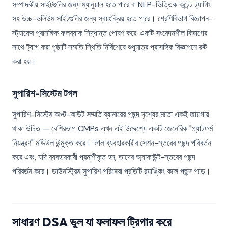
সম্পাদকীয় সাইটগুলির জন্য ম্যানুয়াল হতে পারে বা NLP-ভিত্তিক কন্টেন্ট ট্যাগিং
সহ উচ্চ-ভলিউম সাইটগুলির জন্য স্বয়ংক্রিয় হতে পারে। শ্রেণিবিভাগ বিজ্ঞাপন-
স্ট্যাকের প্রাসঙ্গিক ফলব্যাক সিদ্ধান্ত পোষণ করে: একটি সংবেদনশীল বিভাগের
সাথে ট্যাগ করা পৃষ্ঠাটি সম্মতি স্থিতি নির্বিশেষে শুধুমাত্র প্রাসঙ্গিক বিজ্ঞাপনে রুট
করা হয়।
সুপারিশ-সিস্টেম টগল
সুপারিশ-সিস্টেম অপ্ট-আউট সম্মতি ব্যানারের পছন্দ দৃশ্যের মতো একই জায়গায়
থাকা উচিত — বেশিরভাগ CMPs এখন এই উদ্দেশ্যে একটি জেনেরিক "প্ল্যাটফর্ম
নিয়ন্ত্রণ" মডিউল উন্মুক্ত করে। টগল ব্যবহারকারীর সেশন-স্তরের পছন্দ পরিবর্তন
করে এবং, যদি ব্যবহারকারী প্রমাণীকৃত হন, তাদের অ্যাকাউন্ট-স্তরের পছন্দ
পরিবর্তন করে। ডাউনস্ট্রিম সুপারিশ পরিষেবা প্রতিটি র‍্যাঙ্কিং কলে পছন্দ পড়ে।
সাধারণ DSA ভুল যা ফলাফল ট্রিগার করে