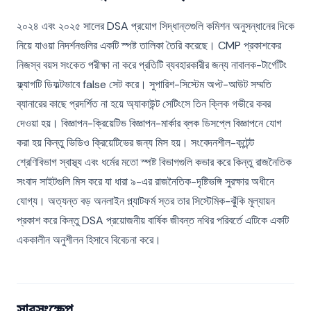
২০২৪ এবং ২০২৫ সালের DSA প্রয়োগ সিদ্ধান্তগুলি কমিশন অনুসন্ধানের দিকে
নিয়ে যাওয়া নিদর্শনগুলির একটি স্পষ্ট তালিকা তৈরি করেছে। CMP প্রকাশকের
নিজস্ব বয়স সংকেত পরীক্ষা না করে প্রতিটি ব্যবহারকারীর জন্য নাবালক-টার্গেটিং
ফ্ল্যাগটি ডিফল্টভাবে false সেট করে। সুপারিশ-সিস্টেম অপ্ট-আউট সম্মতি
ব্যানারের কাছে প্রদর্শিত না হয়ে অ্যাকাউন্ট সেটিংসে তিন ক্লিক গভীরে কবর
দেওয়া হয়। বিজ্ঞাপন-ক্রিয়েটিভ বিজ্ঞাপন-মার্কার ব্লক ডিসপ্লে বিজ্ঞাপনে যোগ
করা হয় কিন্তু ভিডিও ক্রিয়েটিভের জন্য মিস হয়। সংবেদনশীল-কন্টেন্ট
শ্রেণিবিভাগ স্বাস্থ্য এবং ধর্মের মতো স্পষ্ট বিভাগগুলি কভার করে কিন্তু রাজনৈতিক
সংবাদ সাইটগুলি মিস করে যা ধারা ৯-এর রাজনৈতিক-দৃষ্টিভঙ্গি সুরক্ষার অধীনে
যোগ্য। অত্যন্ত বড় অনলাইন প্ল্যাটফর্ম স্তর তার সিস্টেমিক-ঝুঁকি মূল্যায়ন
প্রকাশ করে কিন্তু DSA প্রয়োজনীয় বার্ষিক জীবন্ত নথির পরিবর্তে এটিকে একটি
এককালীন অনুশীলন হিসাবে বিবেচনা করে।
সারসংক্ষেপ