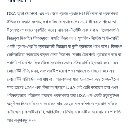
DSA হলো GDPR-এর পর থেকে প্রথম প্রধান EU বিধিমালা যা প্রকাশকরা
ইতিমধ্যে সম্মতি সংগ্রহ করা দর্শকদের মনোযোগের সাথে কী করতে পারেন তা
উল্লেখযোগ্যভাবে পুনর্গঠিত করে। নাবালক-টার্গেটিং এবং ধারা ৯ নিষেধাজ্ঞাগুলি
নিরঙ্কুশ ডিজাইন সীমাবদ্ধতা, সম্মতি বিকল্প নয়। সুপারিশ-সিস্টেম অপ্ট-আউট
একটি প্রথম-শ্রেণির ব্যবহারকারী নিয়ন্ত্রণ যা কুকি ব্যানারের পাশে বসে। বিজ্ঞাপন
ডেলিভারিতে স্বচ্ছতার বাধ্যবাধকতা বিজ্ঞাপন-সার্ভার টেমপ্লেট প্রয়োজন করে যা
প্রতিটি পরিবেশিত ক্রিয়েটিভে স্বয়ংক্রিয়ভাবে সঠিক মার্কার ইনজেক্ট করে। এর
কোনোটিই ঐচ্ছিক নয়, এবং একটি প্রয়োগ পত্র আসলে তাড়াহুড়ো করে এর
কোনোটিই পরিমার্জন করা যায় না। প্রকাশকরা যারা ২০২৩-২০২৪ ফেজ-ইনের
সময় তাদের CMP এবং বিজ্ঞাপন স্ট্যাকে DSA গেট তৈরি করেছেন তারা এখন
পরিষ্কারভাবে পরিচালনা করছেন; প্রকাশকরা যারা DSA-কে একটি ডকুমেন্টেশন
অনুশীলন হিসাবে বিবেচনা করেছেন তারা ২০২৬ সাল কমিশনের প্রয়োগ সারিতে
কাটাচ্ছেন। কাজটি মাঝারি, আর্কিটেকচার স্থির, এবং এটি এড়িয়ে যাওয়ার পরিণতি
আর অনুমানমূলক নয়।