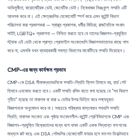
অভিমুখীতা, বায়োমেট্রিক ডেটা, জেনেটিক ডেটা। নিষেধাজ্ঞা নিরঙ্কুশ: সম্মতি এটি
আনলক করে না। এই ক্ষেত্রগুলির যেকোনোটি স্পর্শ করে এমন কন্টেন্ট বিভাগ
পরিচালনা করা প্রকাশকরা — স্বাস্থ্য প্রকাশক, ধর্মীয় মিডিয়া, রাজনৈতিক সংবাদ
সাইট, LGBTQ+ প্রকাশনা — নিশ্চিত করতে হবে যে তাদের বিজ্ঞাপন-প্রযুক্তি
স্ট্যাক এই ডেটা থেকে প্রাপ্ত প্রোফাইল সংকেতগুলি বিজ্ঞাপনদাতাদের কাছে পাস
করে না, এমনকি যখন ব্যবহারকারী সমস্ত বিভাগের মার্কেটিংয়ে সম্মতি দিয়েছেন।
CMP-এর জন্য কার্যক্ষম প্রভাব
CMP-কে DSA সীমাবদ্ধতাগুলিকে সম্মতি-স্থিতি ফ্লিপ হিসাবে নয়, হার্ড গেট
হিসাবে এনকোড করতে হবে। একটি সম্মতি রসিদ যাতে বলা হয়েছে যে "সব বিভাগ
গৃহীত" হয়েছে তা নাবালক বা ধারা ৯ ডেটার উপর ভিত্তি করে লক্ষ্যযুক্ত
বিজ্ঞাপনকে অনুমোদন করে না। সবচেয়ে পরিষ্কার বাস্তবায়ন পথগুলি সম্মতি
স্থিতি, নাবালক সংকেত এবং পৃষ্ঠার সংবেদনশীল-কন্টেন্ট শ্রেণিবিভাগকে CMP এবং
বিজ্ঞাপন-প্রযুক্তি বিক্রেতাদের মধ্যে বসে থাকা একটি একক সিদ্ধান্ত ফাংশনের
মাধ্যমে রুট করে, এবং DSA গেটগুলির যেকোনোটি ফায়ার হলে ফাংশন ডিফল্টভাবে