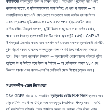
নাবালকদের
লক্ষ্যযুক্ত বিজ্ঞাপন নিষিদ্ধ করে। নিষেধাজ্ঞা প্রযোজ্য হয় যখনই
প্রকাশক জানেন, বা যুক্তিসঙ্গতভাবে জানা উচিত, যে প্রাপক নাবালক — যা
ব্যবহারিকভাবে মানে এটি এমন কোনো সংকেতের জন্য কার্যকর হয় যার উপর
একজন প্রকাশক যুক্তিসঙ্গতভাবে কাজ করতে পারেন (স্ব-ঘোষিত বয়স,
অভিভাবকীয়-নিয়ন্ত্রণ সংকেত, কন্টেন্ট বিভাগ যা দৃঢ়ভাবে তরুণ দর্শক বোঝায়,
প্রকাশকের নিজস্ব ব্যবহারকারী সিস্টেম থেকে অ্যাকাউন্ট ফ্ল্যাগ)। CMP এই
সীমাবদ্ধতা এনকোড করতে হবে: এমনকি যদি একজন নাবালক ব্যবহারকারী মার্কেটিং
কুকি গ্রহণ করেন, তাহলেও লক্ষ্যযুক্ত-বিজ্ঞাপন পথ ডিফল্টভাবে বন্ধ থাকতে
হবে। বিকল্প হলো প্রাসঙ্গিক বিজ্ঞাপন — ব্যবহারকারী প্রোফাইলের পরিবর্তে পৃষ্ঠার
কন্টেন্টের উপর ভিত্তি করে বিজ্ঞাপন নির্বাচন — যা বেশিরভাগ প্রধান SSP এবং
বিজ্ঞাপন সার্ভার এখন প্রথম-শ্রেণির ডেলিভারি মোড হিসাবে উন্মুক্ত করে।
সংবেদনশীল-ডেটা নিষেধাজ্ঞা
DSA GDPR ধারা ৯-এ সংজ্ঞায়িত
ব্যক্তিগত ডেটার বিশেষ বিভাগ
ব্যবহার করে
প্রোফাইলিং-এর উপর ভিত্তি করে লক্ষ্যযুক্ত বিজ্ঞাপনও নিষিদ্ধ করে — জাতি,
ধর্ম, রাজনৈতিক দৃষ্টিভঙ্গি, ট্রেড ইউনিয়ন সদস্যপদ, স্বাস্থ্য, যৌন জীবন, যৌন