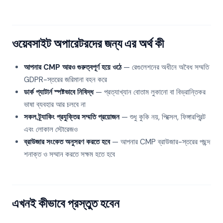
ওয়েবসাইট অপারেটরদের জন্য এর অর্থ কী
আপনার CMP আরও গুরুত্বপূর্ণ হয়ে ওঠে
— রেগুলেশনের অধীনে অবৈধ সম্মতি
GDPR-স্তরের জরিমানা বহন করে
ডার্ক প্যাটার্ন স্পষ্টভাবে নিষিদ্ধ
— প্রত্যাখ্যান বোতাম লুকানো বা বিভ্রান্তিকর
ভাষা ব্যবহার আর চলবে না
সকল ট্র্যাকিং প্রযুক্তির সম্মতি প্রয়োজন
— শুধু কুকি নয়, পিক্সেল, ফিঙ্গারপ্রিন্ট
এবং লোকাল স্টোরেজও
ব্রাউজার সংকেত অনুসরণ করতে হবে
— আপনার CMP ব্রাউজার-স্তরের পছন্দ
শনাক্ত ও সম্মান করতে সক্ষম হতে হবে
এখনই কীভাবে প্রস্তুত হবেন