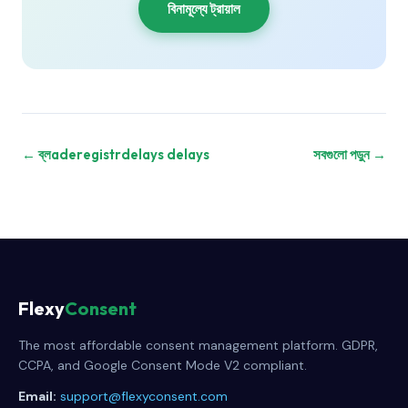
বিনামূল্যে ট্রায়াল
← ব্লaderegistrdelays delays
সবগুলো পড়ুন →
Flexy
Consent
The most affordable consent management platform. GDPR,
CCPA, and Google Consent Mode V2 compliant.
Email:
support@flexyconsent.com