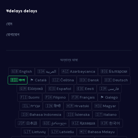
কdelays delays
হোম
যোগাযোগ
অন্যান্য ভাষা
🇬🇧 English
🇸🇦 العربية
🇦🇿 Azərbaycanca
🇧🇬 Български
🇧🇩 বাংলা
🏴 Català
🇨🇿 Čeština
🇩🇰 Dansk
🇩🇪 Deutsch
🇬🇷 Ελληνικά
🇪🇸 Español
🇪🇪 Eesti
🇮🇷 فارسی
🇫🇮 Suomi
🇵🇭 Filipino
🇫🇷 Français
🏴 Galego
🇮🇱 עברית
🇮🇳 हिन्दी
🇭🇷 Hrvatski
🇭🇺 Magyar
🇮🇩 Bahasa Indonesia
🇮🇸 Íslenska
🇮🇹 Italiano
🇯🇵 日本語
🇬🇪 ქართული
🇰🇿 Қазақша
🇰🇷 한국어
🇱🇹 Lietuvių
🇱🇻 Latviešu
🇲🇾 Bahasa Melayu