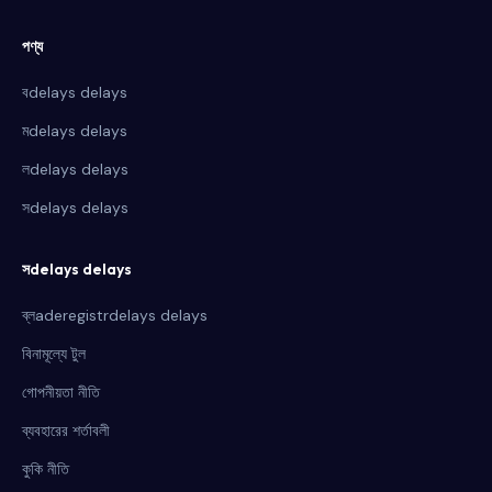
পণ্য
বdelays delays
মdelays delays
লdelays delays
সdelays delays
সdelays delays
ব্লaderegistrdelays delays
বিনামূল্যে টুল
গোপনীয়তা নীতি
ব্যবহারের শর্তাবলী
কুকি নীতি