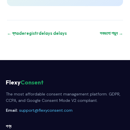
← ব্লaderegistrdelays delays
সবগুলো পড়ুন →
Flexy
Consent
The most affordable consent management platform. GDPR,
CCPA, and Google Consent Mode V2 compliant.
Email:
support@flexyconsent.com
পণ্য