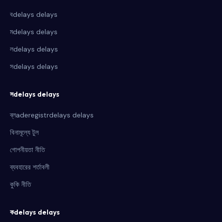
বdelays delays
মdelays delays
লdelays delays
সdelays delays
সdelays delays
ব্লaderegistrdelays delays
বিনামূল্যে টুল
গোপনীয়তা নীতি
ব্যবহারের শর্তাবলী
কুকি নীতি
কdelays delays