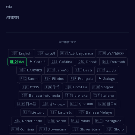
হোম
যোগাযোগ
অন্যান্য ভাষা
🇬🇧 English
🇸🇦 العربية
🇦🇿 Azərbaycanca
🇧🇬 Български
🇧🇩 বাংলা
🏴 Català
🇨🇿 Čeština
🇩🇰 Dansk
🇩🇪 Deutsch
🇬🇷 Ελληνικά
🇪🇸 Español
🇪🇪 Eesti
🇮🇷 فارسی
🇫🇮 Suomi
🇵🇭 Filipino
🇫🇷 Français
🏴 Galego
🇮🇱 עברית
🇮🇳 हिन्दी
🇭🇷 Hrvatski
🇭🇺 Magyar
🇮🇩 Bahasa Indonesia
🇮🇸 Íslenska
🇮🇹 Italiano
🇯🇵 日本語
🇬🇪 ქართული
🇰🇿 Қазақша
🇰🇷 한국어
🇱🇹 Lietuvių
🇱🇻 Latviešu
🇲🇾 Bahasa Melayu
🇳🇱 Nederlands
🇳🇴 Norsk
🇵🇱 Polski
🇵🇹 Português
🇷🇴 Română
🇸🇰 Slovenčina
🇸🇮 Slovenščina
🇦🇱 Shqip