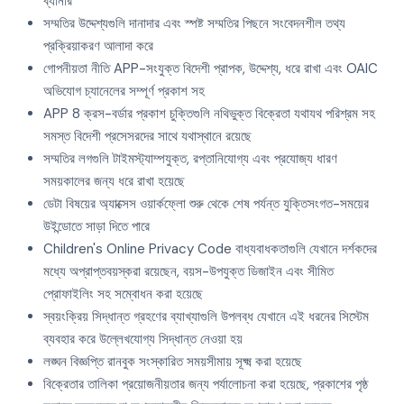
ব্যানার
সম্মতির উদ্দেশ্যগুলি দানাদার এবং স্পষ্ট সম্মতির পিছনে সংবেদনশীল তথ্য
প্রক্রিয়াকরণ আলাদা করে
গোপনীয়তা নীতি APP-সংযুক্ত বিদেশী প্রাপক, উদ্দেশ্য, ধরে রাখা এবং OAIC
অভিযোগ চ্যানেলের সম্পূর্ণ প্রকাশ সহ
APP 8 ক্রস-বর্ডার প্রকাশ চুক্তিগুলি নথিভুক্ত বিক্রেতা যথাযথ পরিশ্রম সহ
সমস্ত বিদেশী প্রসেসরদের সাথে যথাস্থানে রয়েছে
সম্মতির লগগুলি টাইমস্ট্যাম্পযুক্ত, রপ্তানিযোগ্য এবং প্রযোজ্য ধারণ
সময়কালের জন্য ধরে রাখা হয়েছে
ডেটা বিষয়ের অ্যাক্সেস ওয়ার্কফ্লো শুরু থেকে শেষ পর্যন্ত যুক্তিসংগত-সময়ের
উইন্ডোতে সাড়া দিতে পারে
Children's Online Privacy Code বাধ্যবাধকতাগুলি যেখানে দর্শকদের
মধ্যে অপ্রাপ্তবয়স্করা রয়েছেন, বয়স-উপযুক্ত ডিজাইন এবং সীমিত
প্রোফাইলিং সহ সম্বোধন করা হয়েছে
স্বয়ংক্রিয় সিদ্ধান্ত গ্রহণের ব্যাখ্যাগুলি উপলব্ধ যেখানে এই ধরনের সিস্টেম
ব্যবহার করে উল্লেখযোগ্য সিদ্ধান্ত নেওয়া হয়
লঙ্ঘন বিজ্ঞপ্তি রানবুক সংস্কারিত সময়সীমায় সূক্ষ্ম করা হয়েছে
বিক্রেতার তালিকা প্রয়োজনীয়তার জন্য পর্যালোচনা করা হয়েছে, প্রকাশের পৃষ্ঠ