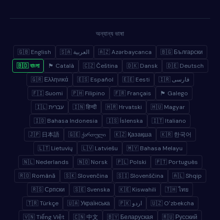
অন্যান্য ভাষা
🇬🇧 English
🇸🇦 العربية
🇦🇿 Azərbaycanca
🇧🇬 Български
🇧🇩 বাংলা
🏴 Català
🇨🇿 Čeština
🇩🇰 Dansk
🇩🇪 Deutsch
🇬🇷 Ελληνικά
🇪🇸 Español
🇪🇪 Eesti
🇮🇷 فارسی
🇫🇮 Suomi
🇵🇭 Filipino
🇫🇷 Français
🏴 Galego
🇮🇱 עברית
🇮🇳 हिन्दी
🇭🇷 Hrvatski
🇭🇺 Magyar
🇮🇩 Bahasa Indonesia
🇮🇸 Íslenska
🇮🇹 Italiano
🇯🇵 日本語
🇬🇪 ქართული
🇰🇿 Қазақша
🇰🇷 한국어
🇱🇹 Lietuvių
🇱🇻 Latviešu
🇲🇾 Bahasa Melayu
🇳🇱 Nederlands
🇳🇴 Norsk
🇵🇱 Polski
🇵🇹 Português
🇷🇴 Română
🇸🇰 Slovenčina
🇸🇮 Slovenščina
🇦🇱 Shqip
🇷🇸 Српски
🇸🇪 Svenska
🇰🇪 Kiswahili
🇹🇭 ไทย
🇹🇷 Türkçe
🇺🇦 Українська
🇵🇰 اردو
🇺🇿 Oʻzbekcha
🇻🇳 Tiếng Việt
🇨🇳 中文
🇧🇾 Беларуская
🇷🇺 Русский