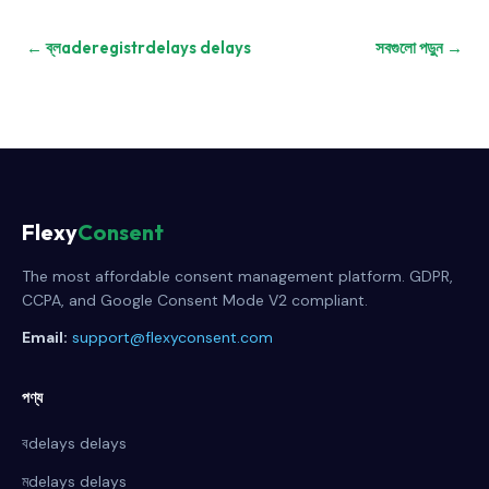
← ব্লaderegistrdelays delays
সবগুলো পড়ুন →
Flexy
Consent
The most affordable consent management platform. GDPR,
CCPA, and Google Consent Mode V2 compliant.
Email:
support@flexyconsent.com
পণ্য
বdelays delays
মdelays delays