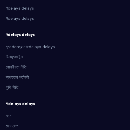
লdelays delays
সdelays delays
সdelays delays
ব্লaderegistrdelays delays
বিনামূল্যে টুল
গোপনীয়তা নীতি
ব্যবহারের শর্তাবলী
কুকি নীতি
কdelays delays
হোম
যোগাযোগ