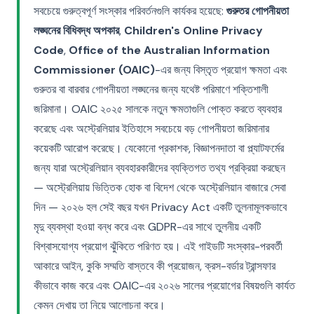
সবচেয়ে গুরুত্বপূর্ণ সংস্কার পরিবর্তনগুলি কার্যকর হয়েছে:
গুরুতর গোপনীয়তা
লঙ্ঘনের বিধিবদ্ধ অপকার
,
Children's Online Privacy
Code
,
Office of the Australian Information
Commissioner (OAIC)
-এর জন্য বিস্তৃত প্রয়োগ ক্ষমতা এবং
গুরুতর বা বারবার গোপনীয়তা লঙ্ঘনের জন্য যথেষ্ট পরিমাণে শক্তিশালী
জরিমানা। OAIC ২০২৫ সালকে নতুন ক্ষমতাগুলি পোক্ত করতে ব্যবহার
করেছে এবং অস্ট্রেলিয়ার ইতিহাসে সবচেয়ে বড় গোপনীয়তা জরিমানার
কয়েকটি আরোপ করেছে। যেকোনো প্রকাশক, বিজ্ঞাপনদাতা বা প্ল্যাটফর্মের
জন্য যারা অস্ট্রেলিয়ান ব্যবহারকারীদের ব্যক্তিগত তথ্য প্রক্রিয়া করছেন
— অস্ট্রেলিয়ায় ভিত্তিক হোক বা বিদেশ থেকে অস্ট্রেলিয়ান বাজারে সেবা
দিন — ২০২৬ হল সেই বছর যখন Privacy Act একটি তুলনামূলকভাবে
মৃদু ব্যবস্থা হওয়া বন্ধ করে এবং GDPR-এর সাথে তুলনীয় একটি
বিশ্বাসযোগ্য প্রয়োগ ঝুঁকিতে পরিণত হয়। এই গাইডটি সংস্কার-পরবর্তী
আকারে আইন, কুকি সম্মতি বাস্তবে কী প্রয়োজন, ক্রস-বর্ডার ট্রান্সফার
কীভাবে কাজ করে এবং OAIC-এর ২০২৬ সালের প্রয়োগের বিষয়গুলি কার্যত
কেমন দেখায় তা নিয়ে আলোচনা করে।