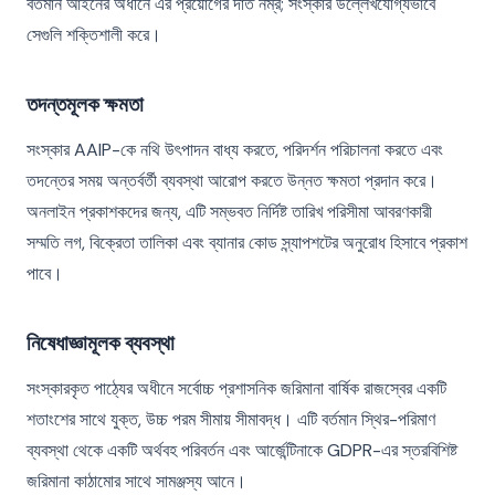
বর্তমান আইনের অধীনে এর প্রয়োগের দাঁত নম্র; সংস্কার উল্লেখযোগ্যভাবে
সেগুলি শক্তিশালী করে।
তদন্তমূলক ক্ষমতা
সংস্কার AAIP-কে নথি উৎপাদন বাধ্য করতে, পরিদর্শন পরিচালনা করতে এবং
তদন্তের সময় অন্তর্বর্তী ব্যবস্থা আরোপ করতে উন্নত ক্ষমতা প্রদান করে।
অনলাইন প্রকাশকদের জন্য, এটি সম্ভবত নির্দিষ্ট তারিখ পরিসীমা আবরণকারী
সম্মতি লগ, বিক্রেতা তালিকা এবং ব্যানার কোড স্ন্যাপশটের অনুরোধ হিসাবে প্রকাশ
পাবে।
নিষেধাজ্ঞামূলক ব্যবস্থা
সংস্কারকৃত পাঠ্যের অধীনে সর্বোচ্চ প্রশাসনিক জরিমানা বার্ষিক রাজস্বের একটি
শতাংশের সাথে যুক্ত, উচ্চ পরম সীমায় সীমাবদ্ধ। এটি বর্তমান স্থির-পরিমাণ
ব্যবস্থা থেকে একটি অর্থবহ পরিবর্তন এবং আর্জেন্টিনাকে GDPR-এর স্তরবিশিষ্ট
জরিমানা কাঠামোর সাথে সামঞ্জস্য আনে।