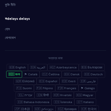
কুকি নীতি
কdelays delays
হোম
যোগাযোগ
অন্যান্য ভাষা
🇬🇧 English
🇸🇦 العربية
🇦🇿 Azərbaycanca
🇧🇬 Български
🇧🇩 বাংলা
🏴 Català
🇨🇿 Čeština
🇩🇰 Dansk
🇩🇪 Deutsch
🇬🇷 Ελληνικά
🇪🇸 Español
🇪🇪 Eesti
🇮🇷 فارسی
🇫🇮 Suomi
🇵🇭 Filipino
🇫🇷 Français
🏴 Galego
🇮🇱 עברית
🇮🇳 हिन्दी
🇭🇷 Hrvatski
🇭🇺 Magyar
🇮🇩 Bahasa Indonesia
🇮🇸 Íslenska
🇮🇹 Italiano
🇯🇵 日本語
🇬🇪 ქართული
🇰🇿 Қазақша
🇰🇷 한국어