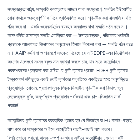
সংস্কারকৃত পাঠ্য, সম্প্রতি কংগ্রেসের সামনে থাকা সংস্করণে, সম্মতির ইউরোপীয়
বোঝাপড়াকে গুরুত্বপূর্ণ দিক দিয়ে প্রতিফলিত করে। পূর্ব-টিক করা বাক্সগুলি সম্মতি
গঠন করে না। একটি ওয়েবসাইটের ব্যবহার অব্যাহত রাখা সম্মতি গঠন করে না।
অসম্পর্কিত উদ্দেশ্যে সম্মতি একত্রিত করা — উদাহরণস্বরূপ, পরিষেবার শর্তাবলী
গ্রহণকে আচরণগত বিজ্ঞাপনের অনুমোদন হিসাবে বিবেচনা করা — সম্মতি গঠন করে
না। AAIP কর্মশালা ও পরামর্শে সংকেত দিয়েছে যে এটি EDPB-এর নির্দেশিকার
অংশের উল্লেখে সংস্কারকৃত মান ব্যাখ্যা করতে চায়, যার মানে আর্জেন্টাইন
প্রকাশকদের প্রত্যাশা করা উচিত যে কুকি ব্যানার প্রয়োগ EDPB কুকি ব্যানার
টাস্কফোর্স নথিভুক্ত একই ছয়টি ব্যর্থতার পদ্ধতিতে একত্রিত হবে: অনুপস্থিত
প্রত্যাখ্যান বোতাম, প্রতারণামূলক লিঙ্ক ডিজাইন, পূর্ব-টিক করা বিভাগ, ভুল
লেবেলযুক্ত কুকি, অনুপস্থিত প্রত্যাহার প্রক্রিয়া এবং চাপ-ডিজাইন ডার্ক
প্যাটার্ন।
আর্জেন্টিনায় কুকি ব্যানারের ব্যবহারিক প্রভাব হল যে ডিজাইন যা EU যাচাই-বাছাই
পাস করে তা সংস্কারের অধীনে আর্জেন্টাইন যাচাই-বাছাই পাস করবে।
বিপরীতভাবে, পুরানো, হালকা-স্পর্শ ব্যাখ্যার অধীনে আর্জেন্টিনায় চলমান একটি