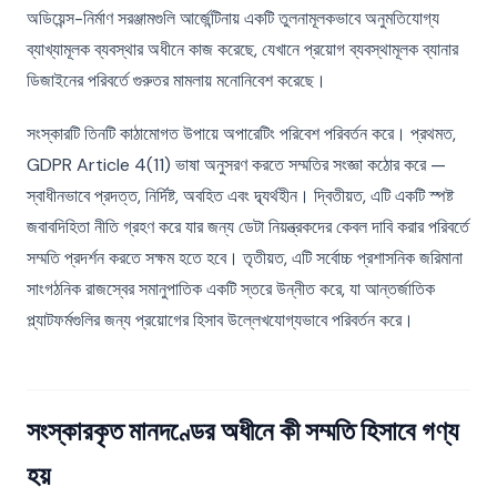
অডিয়েন্স-নির্মাণ সরঞ্জামগুলি আর্জেন্টিনায় একটি তুলনামূলকভাবে অনুমতিযোগ্য
ব্যাখ্যামূলক ব্যবস্থার অধীনে কাজ করেছে, যেখানে প্রয়োগ ব্যবস্থামূলক ব্যানার
ডিজাইনের পরিবর্তে গুরুতর মামলায় মনোনিবেশ করেছে।
সংস্কারটি তিনটি কাঠামোগত উপায়ে অপারেটিং পরিবেশ পরিবর্তন করে। প্রথমত,
GDPR Article 4(11) ভাষা অনুসরণ করতে সম্মতির সংজ্ঞা কঠোর করে —
স্বাধীনভাবে প্রদত্ত, নির্দিষ্ট, অবহিত এবং দ্ব্যর্থহীন। দ্বিতীয়ত, এটি একটি স্পষ্ট
জবাবদিহিতা নীতি গ্রহণ করে যার জন্য ডেটা নিয়ন্ত্রকদের কেবল দাবি করার পরিবর্তে
সম্মতি প্রদর্শন করতে সক্ষম হতে হবে। তৃতীয়ত, এটি সর্বোচ্চ প্রশাসনিক জরিমানা
সাংগঠনিক রাজস্বের সমানুপাতিক একটি স্তরে উন্নীত করে, যা আন্তর্জাতিক
প্ল্যাটফর্মগুলির জন্য প্রয়োগের হিসাব উল্লেখযোগ্যভাবে পরিবর্তন করে।
সংস্কারকৃত মানদণ্ডের অধীনে কী সম্মতি হিসাবে গণ্য
হয়