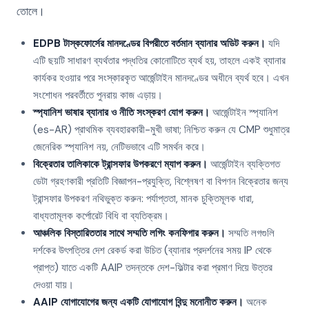
তোলে।
EDPB টাস্কফোর্সের মানদণ্ডের বিপরীতে বর্তমান ব্যানার অডিট করুন।
যদি
এটি ছয়টি সাধারণ ব্যর্থতার পদ্ধতির কোনোটিতে ব্যর্থ হয়, তাহলে একই ব্যানার
কার্যকর হওয়ার পরে সংস্কারকৃত আর্জেন্টাইন মানদণ্ডের অধীনে ব্যর্থ হবে। এখন
সংশোধন পরবর্তীতে পুনরায় কাজ এড়ায়।
স্প্যানিশ ভাষার ব্যানার ও নীতি সংস্করণ যোগ করুন।
আর্জেন্টাইন স্প্যানিশ
(es-AR) প্রাথমিক ব্যবহারকারী-মুখী ভাষা; নিশ্চিত করুন যে CMP শুধুমাত্র
জেনেরিক স্প্যানিশ নয়, নেটিভভাবে এটি সমর্থন করে।
বিক্রেতার তালিকাকে ট্রান্সফার উপকরণে ম্যাপ করুন।
আর্জেন্টাইন ব্যক্তিগত
ডেটা গ্রহণকারী প্রতিটি বিজ্ঞাপন-প্রযুক্তি, বিশ্লেষণ বা বিপণন বিক্রেতার জন্য
ট্রান্সফার উপকরণ নথিভুক্ত করুন: পর্যাপ্ততা, মানক চুক্তিমূলক ধারা,
বাধ্যতামূলক কর্পোরেট বিধি বা ব্যতিক্রম।
আঞ্চলিক বিস্তারিততার সাথে সম্মতি লগিং কনফিগার করুন।
সম্মতি লগগুলি
দর্শকের উৎপত্তির দেশ রেকর্ড করা উচিত (ব্যানার প্রদর্শনের সময় IP থেকে
প্রাপ্ত) যাতে একটি AAIP তদন্তকে দেশ-ফিল্টার করা প্রমাণ দিয়ে উত্তর
দেওয়া যায়।
AAIP যোগাযোগের জন্য একটি যোগাযোগ বিন্দু মনোনীত করুন।
অনেক