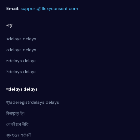
Email:
support@flexyconsent.com
পণ্য
বdelays delays
মdelays delays
লdelays delays
সdelays delays
সdelays delays
ব্লaderegistrdelays delays
বিনামূল্যে টুল
গোপনীয়তা নীতি
ব্যবহারের শর্তাবলী