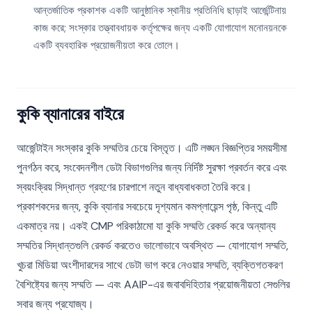
আন্তর্জাতিক প্রকাশক একটি আনুষ্ঠানিক স্থানীয় প্রতিনিধি ছাড়াই আর্জেন্টিনায়
কাজ করে; সংস্কার তত্ত্বাবধায়ক কর্তৃপক্ষের জন্য একটি যোগাযোগ মনোনয়নকে
একটি ব্যবহারিক প্রয়োজনীয়তা করে তোলে।
কুকি ব্যানারের বাইরে
আর্জেন্টাইন সংস্কার কুকি সম্মতির চেয়ে বিস্তৃত। এটি লঙ্ঘন বিজ্ঞপ্তির সময়সীমা
পুনর্গঠন করে, সংবেদনশীল ডেটা বিভাগগুলির জন্য নির্দিষ্ট সুরক্ষা প্রবর্তন করে এবং
স্বয়ংক্রিয় সিদ্ধান্ত গ্রহণের চারপাশে নতুন বাধ্যবাধকতা তৈরি করে।
প্রকাশকদের জন্য, কুকি ব্যানার সবচেয়ে দৃশ্যমান কমপ্লায়েন্স পৃষ্ঠ, কিন্তু এটি
একমাত্র নয়। একই CMP পরিকাঠামো যা কুকি সম্মতি রেকর্ড করে অন্যান্য
সম্মতির সিদ্ধান্তগুলি রেকর্ড করতেও ভালোভাবে অবস্থিত — যোগাযোগ সম্মতি,
খুচরা মিডিয়া অংশীদারদের সাথে ডেটা ভাগ করে নেওয়ার সম্মতি, ব্যক্তিগতকরণ
বৈশিষ্ট্যের জন্য সম্মতি — এবং AAIP-এর জবাবদিহিতার প্রয়োজনীয়তা সেগুলির
সবার জন্য প্রযোজ্য।