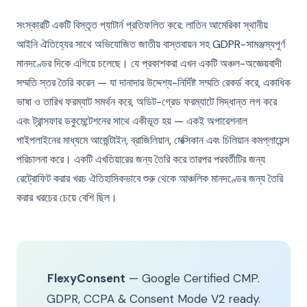
সংস্কারটি একটি বিস্তৃত প্যাটার্ন প্রতিফলিত করে: লাতিন আমেরিকা স্থানীয়
আইনি ঐতিহ্যের সাথে অভিযোজিত জাতীয় বাস্তবায়ন সহ GDPR-সামঞ্জস্যপূর্ণ
মানদণ্ডের দিকে এগিয়ে চলেছে। যে প্রকাশকরা এখন একটি অঞ্চল-অজ্ঞেয়বাদী
সম্মতি স্তর তৈরি করেন — যা দানাদার উদ্দেশ্য-নির্দিষ্ট সম্মতি রেকর্ড করে, একাধিক
ভাষা ও তারিখ ফরম্যাট সমর্থন করে, অডিট-গ্রেড ফরম্যাটে সিদ্ধান্ত লগ করে
এবং ট্রান্সফার ডকুমেন্টেশনের সাথে একীভূত হয় — একই অপারেশনাল
পাইপলাইনের মাধ্যমে আর্জেন্টাইন, ব্রাজিলিয়ান, মেক্সিকান এবং চিলিয়ান কমপ্লায়েন্স
পরিচালনা করে। একটি এখতিয়ারের জন্য তৈরি করে তারপর পরবর্তীটির জন্য
রেট্রোফিট করার খরচ ঐতিহাসিকভাবে শুরু থেকে আঞ্চলিক মানদণ্ডের জন্য তৈরি
করার খরচের চেয়ে বেশি ছিল।
FlexyConsent
— Google Certified CMP.
GDPR, CCPA & Consent Mode V2 ready.