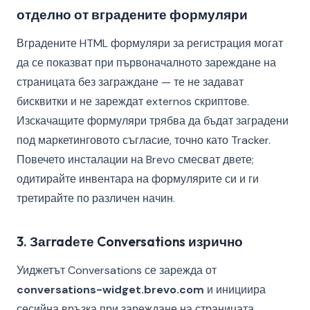
отделно от вградените формуляри
Вградените HTML формуляри за регистрация могат
да се показват при първоначалното зареждане на
страницата без заграждане — те не задават
бисквитки и не зареждат externos скриптове.
Изскачащите формуляри трябва да бъдат заградени
под маркетинговото съгласие, точно като Tracker.
Повечето инсталации на Brevo смесват двете;
одитирайте инвентара на формулярите си и ги
третирайте по различен начин.
3. Загradете Conversations изрично
Уиджетът Conversations се зарежда от
conversations-widget.brevo.com
и инициира
сесийна връзка при зареждане на страницата.