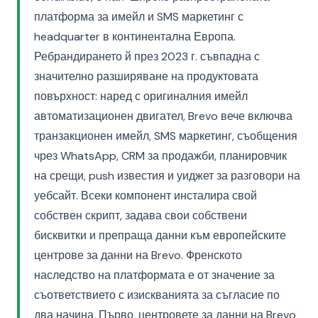
платформа за имейл и SMS маркетинг с
headquarter в континентална Европа.
Ребрандирането й през 2023 г. съвпадна с
значително разширяване на продуктовата
повърхност: наред с оригиналния имейл
автоматизационен двигател, Brevo вече включва
транзакционен имейл, SMS маркетинг, съобщения
чрез WhatsApp, CRM за продажби, планировчик
на срещи, push известия и уиджет за разговори на
уебсайт. Всеки компонент инсталира свой
собствен скрипт, задава свои собствени
бисквитки и препраща данни към европейските
центрове за данни на Brevo. Френското
наследство на платформата е от значение за
съответствието с изискванията за съгласие по
два начина. Първо, центровете за данни на Brevo