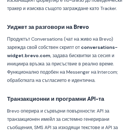
изскачащият формуляр е по-близо до поведенчески
тракер и изисква същото заграждане като Tracker.
Уиджет за разговори на Brevo
Продуктът Conversations (чат на живо на Brevo)
зарежда свой собствен скрипт от
conversations-
widget.brevo.com
, задава бисквитки за сесия и
инициира връзка за присъствие в реално време.
Функционално подобен на Messenger на Intercom;
обработката на съгласието е идентична.
Транзакционни и програмни API-та
Brevo оперира и сървърни повърхности: API за
транзакционен имейл за системно генерирани
съобщения, SMS API за изходящи текстове и API за