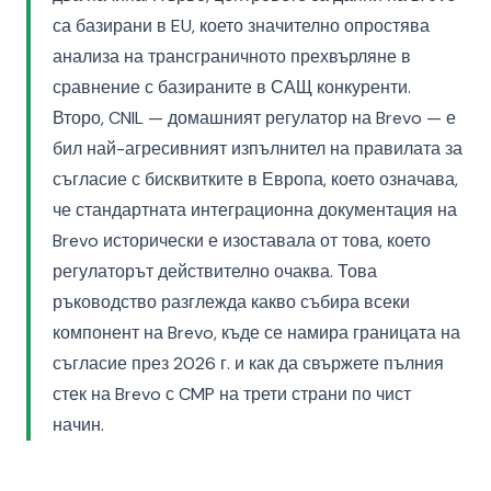
са базирани в EU, което значително опростява
анализа на трансграничното прехвърляне в
сравнение с базираните в САЩ конкуренти.
Второ, CNIL — домашният регулатор на Brevo — е
бил най-агресивният изпълнител на правилата за
съгласие с бисквитките в Европа, което означава,
че стандартната интеграционна документация на
Brevo исторически е изоставала от това, което
регулаторът действително очаква. Това
ръководство разглежда какво събира всеки
компонент на Brevo, къде се намира границата на
съгласие през 2026 г. и как да свържете пълния
стек на Brevo с CMP на трети страни по чист
начин.