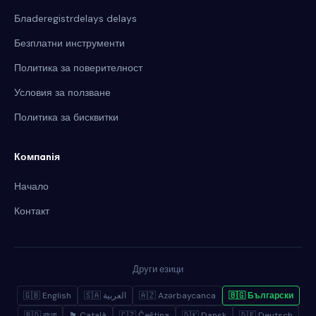
Блaderegistrdelays delays
Безплатни инструменти
Политика за поверителност
Условия за ползване
Политика за бисквитки
Компanія
Начало
Контакт
Други езици
🇬🇧 English
🇸🇦 العربية
🇦🇿 Azərbaycanca
🇧🇬 Български
🇧🇩 বাংলা
🏴 Català
🇨🇿 Čeština
🇩🇰 Dansk
🇩🇪 Deutsch