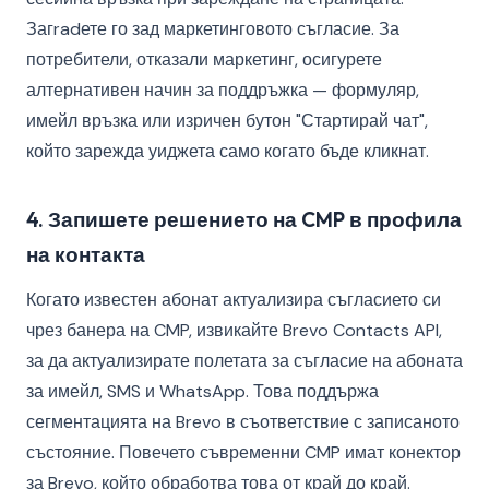
Загradете го зад маркетинговото съгласие. За
потребители, отказали маркетинг, осигурете
алтернативен начин за поддръжка — формуляр,
имейл връзка или изричен бутон "Стартирай чат",
който зарежда уиджета само когато бъде кликнат.
4. Запишете решението на CMP в профила
на контакта
Когато известен абонат актуализира съгласието си
чрез банера на CMP, извикайте Brevo Contacts API,
за да актуализирате полетата за съгласие на абоната
за имейл, SMS и WhatsApp. Това поддържа
сегментацията на Brevo в съответствие с записаното
състояние. Повечето съвременни CMP имат конектор
за Brevo, който обработва това от край до край.