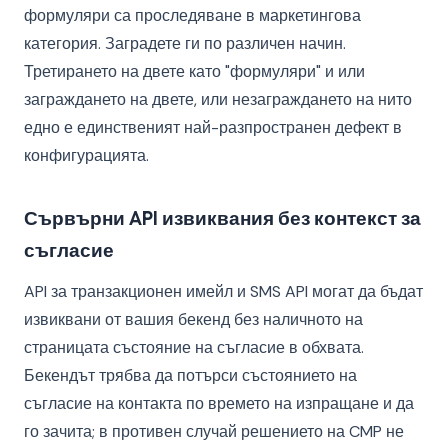
формуляри са проследяване в маркетингова
категория. Заградете ги по различен начин.
Третирането на двете като "формуляри" и или
заграждането на двете, или незаграждането на нито
едно е единственият най-разпространен дефект в
конфигурацията.
Сървърни API извиквания без контекст за
съгласие
API за транзакционен имейл и SMS API могат да бъдат
извиквани от вашия бекенд без наличното на
страницата състояние на съгласие в обхвата.
Бекендът трябва да потърси състоянието на
съгласие на контакта по времето на изпращане и да
го зачита; в противен случай решението на CMP не