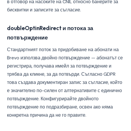
в отговор на насоките на CNIL относно банерите за
бисквитки и записите за съгласие.
doubleOptinRedirect и потока за
потвърждение
Стандартният поток за придобиване на абонати на
Brevo използва двойно потвърждение — абонатът се
регистрира, получава имейл за потвърждение и
трябва да кликне, за да потвърди. Съгласно GDPR
това създава документиран запис за съгласие, който
е значително по-силен от алтернативите с единично
потвърждение. Конфигурирайте двойното
потвърждение по подразбиране, освен ако няма
конкретна причина да не го правите.