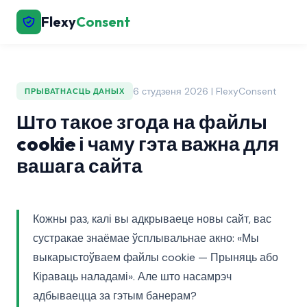
Flexy
Consent
6 студзеня 2026 | FlexyConsent
ПРЫВАТНАСЦЬ ДАНЫХ
Што такое згода на файлы
cookie і чаму гэта важна для
вашага сайта
Кожны раз, калі вы адкрываеце новы сайт, вас
сустракае знаёмае ўсплывальнае акно: «Мы
выкарыстоўваем файлы cookie — Прыняць або
Кіраваць наладамі». Але што насамрэч
адбываецца за гэтым банерам?