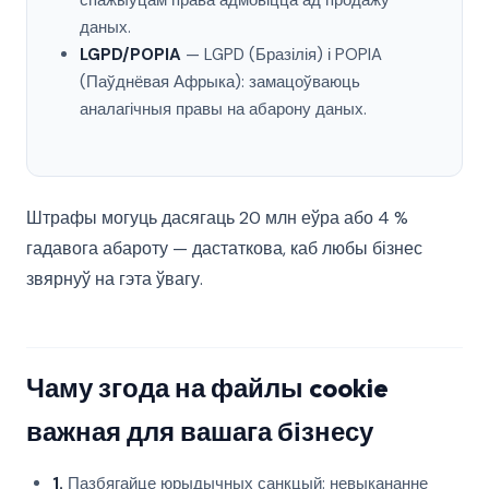
спажыўцам права адмовіцца ад продажу
даных.
LGPD/POPIA
— LGPD (Бразілія) і POPIA
(Паўднёвая Афрыка): замацоўваюць
аналагічныя правы на абарону даных.
Штрафы могуць дасягаць 20 млн еўра або 4 %
гадавога абароту — дастаткова, каб любы бізнес
звярнуў на гэта ўвагу.
Чаму згода на файлы cookie
важная для вашага бізнесу
1.
Пазбягайце юрыдычных санкцый: невыкананне