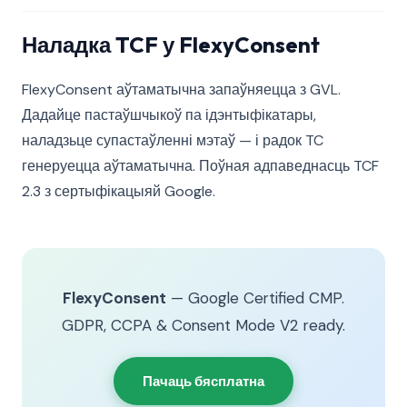
Наладка TCF у FlexyConsent
FlexyConsent аўтаматычна запаўняецца з GVL.
Дадайце пастаўшчыкоў па ідэнтыфікатары,
наладзьце супастаўленні мэтаў — і радок TC
генеруецца аўтаматычна. Поўная адпаведнасць TCF
2.3 з сертыфікацыяй Google.
FlexyConsent
— Google Certified CMP.
GDPR, CCPA & Consent Mode V2 ready.
Пачаць бясплатна