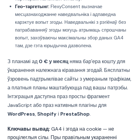
Гео-таргетынг:
FlexyConsent вызначае
месцазнаходжанне наведвальніка і адпаведна
карэктуе вопыт згоды. Наведвальнікі з рэгіёнаў без
патрабаванняў згоды могуць атрымаць спрошчаны
вопыт, захоўваючы максімальны збор даных GA4
там, дзе гэта юрыдычна дазволена.
З планамі ад
0 € у месяц
няма бар'ера кошту для
ўкаранення належнага кіравання згодай. Бясплатны
ўзровень падтрымлівае сайты з умераным трафікам,
а платныя планы маштабуюцца пад вашы патрэбы.
Інтэграцыя даступна праз просты фрагмент
JavaScript або праз нативныя плагіны для
WordPress
,
Shopify
і
PrestaShop
.
Ключавы вывад:
GA4 і згода на cookie — не
процілеглыя сілы. Пры правільным укараненні