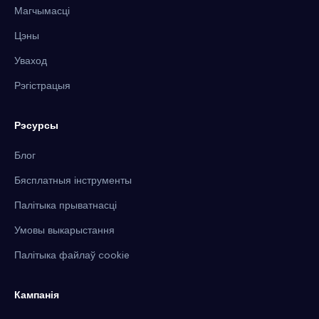
Магчымасці
Цэны
Уваход
Рэгістрацыя
Рэсурсы
Блог
Бясплатныя інструменты
Палітыка прыватнасці
Умовы выкарыстання
Палітыка файлаў cookie
Кампанія