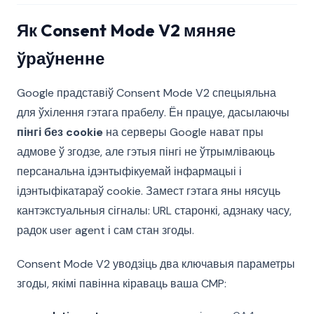
Як Consent Mode V2 мяняе
ўраўненне
Google прадставіў Consent Mode V2 спецыяльна
для ўхілення гэтага прабелу. Ён працуе, дасылаючы
пінгі без cookie
на серверы Google нават пры
адмове ў згодзе, але гэтыя пінгі не ўтрымліваюць
персанальна ідэнтыфікуемай інфармацыі і
ідэнтыфікатараў cookie. Замест гэтага яны нясуць
кантэкстуальныя сігналы: URL старонкі, адзнаку часу,
радок user agent і сам стан згоды.
Consent Mode V2 уводзіць два ключавыя параметры
згоды, якімі павінна кіраваць ваша CMP: