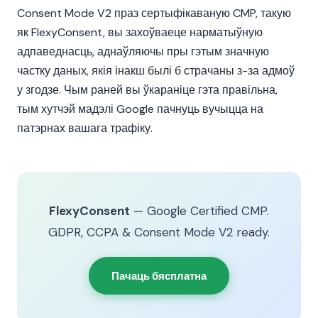
Consent Mode V2 праз сертыфікаваную CMP, такую
як FlexyConsent, вы захоўваеце нарматыўную
адпаведнасць, аднаўляючы пры гэтым значную
частку даных, якія інакш былі б страчаны з-за адмоў
у згодзе. Чым раней вы ўкараніце гэта правільна,
тым хутчэй мадэлі Google пачнуць вучыцца на
патэрнах вашага трафіку.
FlexyConsent
— Google Certified CMP.
GDPR, CCPA & Consent Mode V2 ready.
Пачаць бясплатна