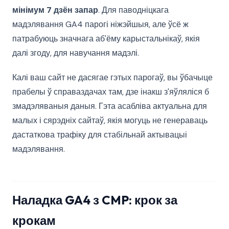
мінімум 7 дзён запар
. Для паводніцкага
мадэлявання GA4 парогі ніжэйшыя, але ўсё ж
патрабуюць значнага аб'ёму карыстальнікаў, якія
далі згоду, для навучання мадэлі.
Калі ваш сайт не дасягае гэтых парогаў, вы ўбачыце
прабелы ў справаздачах там, дзе інакш з'яўляліся б
змадэляваныя даныя. Гэта асабліва актуальна для
малых і сярэдніх сайтаў, якія могуць не генераваць
дастаткова трафіку для стабільнай актывацыі
мадэлявання.
Наладка GA4 з CMP: крок за
крокам