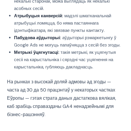
некалькі старонак, можа выглядаць як некалькі
асобных сесій.
Атрыбуцыя канверсій:
мадэлі шматканальнай
атрыбуцыі ломяцца, бо няма пастаяннага
ідэнтыфікатара, які звязвае пункты кантакту.
Пабудова аўдыторыі:
аўдыторыі рэмаркетынгу ў
Google Ads не могуць папаўняцца з сесій без згоды.
Метрыкі ўцягнутасці:
такія метрыкі, як уцягнутыя
сесіі на карыстальніка і сярэдні час уцягнення на
карыстальніка, губляюць дакладнасць.
На рынках з высокай доляй адмовы ад згоды —
часта ад 30 да 50 працэнтаў у некаторых частках
Еўропы — гэтая страта даных дастаткова вялікая,
каб зрабіць справаздачы GA4 ненадзейнымі для
бізнес-рашэнняў.