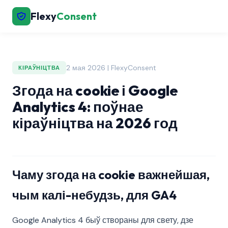
Flexy
Consent
2 мая 2026 | FlexyConsent
КІРАЎНІЦТВА
Згода на cookie і Google
Analytics 4: поўнае
кіраўніцтва на 2026 год
Чаму згода на cookie важнейшая,
чым калі-небудзь, для GA4
Google Analytics 4 быў створаны для свету, дзе