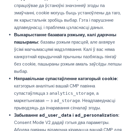
спрацоўвае да ўстаноўкі значэнняў згоды па
змаўчанні, cookie могуць быць устаноўлены да таго,
як карыстальнік зробіць выбар. Гэта і парушэнне
адпаведнасці, і праблема цэласнасці даных.
Выкарыстанне базавага рэжыму, калі дарэчны
пашыраны:
базавы рэжым прасцей, але ахвяруе
ўсімі магчымасцямі мадэлявання. Калі ў вас няма
канкрэтнай юрыдычнай прычыны пазбягаць пінгаў
без cookie, пашыраны рэжым амаль заўсёды лепшы
выбар.
Няправільнае супастаўленне катэгорый cookie:
катэгорыя аналітыкі вашай CMP павінна
супастаўляцца з
, а
analytics_storage
маркетынгавая — з
. Неадпаведнасці
ad_storage
прыводзяць да ігнаравання сігналаў згоды.
Забыванне ad_user_data і ad_personalization:
Consent Mode V2 дадаў гэтыя два параметры.
Абодва павінны відавочна кіравацца вашай CMP для