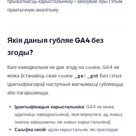
прыватнасць карыстальнікаў і захоўвае пры гэтым
практычную аналітыку.
Якія даныя губляе GA4 без
згоды?
Калі наведвальнік не дае згоду на cookie, GA4 не
можа ўстанавіць свае cookie
_ga
і
_gid
. Без гэтых
ідэнтыфікатараў наступныя магчымасці губляюцца
або пагаршаюцца:
Ідэнтыфікацыя карыстальніка:
GA4 не можа
адрозніць наведвальнікаў, якія вярнуліся, ад новых,
значна завышаючы лік новых карыстальнікаў.
Сшыўка сесій:
адзін карыстальнік, які праглядае