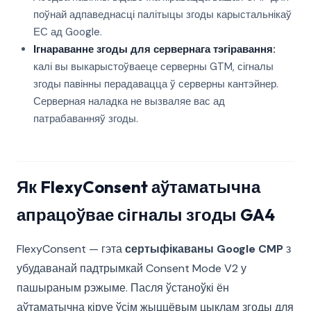
поўнай адпаведнасці палітыцы згоды карыстальнікаў
ЕС ад Google.
Ігнараванне згоды для сервернага тэгіравання:
калі вы выкарыстоўваеце серверны GTM, сігналы
згоды павінны перадавацца ў серверны кантэйнер.
Серверная наладка не вызваляе вас ад
патрабаванняў згоды.
Як FlexyConsent аўтаматычна
апрацоўвае сігналы згоды GA4
FlexyConsent — гэта
сертыфікаваны Google CMP
з
убудаванай падтрымкай Consent Mode V2 у
пашыраным рэжыме. Пасля ўстаноўкі ён
аўтаматычна кіруе ўсім жыццёвым цыклам згоды для