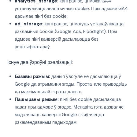
analytics_storage:
кантралюе, ці можа GA4
устанаўліваць аналітычныя cookie. Пры адмове GA4
дасылае пінгі без cookie.
ad_storage:
кантралюе, ці могуць устанаўлівацца
рэкламныя cookie (Google Ads, Floodlight). Пры
адмове пінгі канверсій дасылаюцца без
ідэнтыфікатараў.
Існуе два ўзроўні рэалізацыі:
Базавы рэжым:
даныя ўвогуле не дасылаюцца ў
Google да атрымання згоды. Проста, але прыводзіць
да максімальнай страты даных.
Пашыраны рэжым:
пінгі без cookie дасылаюцца
нават пры адмове ў згодзе. Менавіта гэта дазваляе
мадэляваць канверсіі Google і з'яўляецца
рэкамендаваным падыходам.