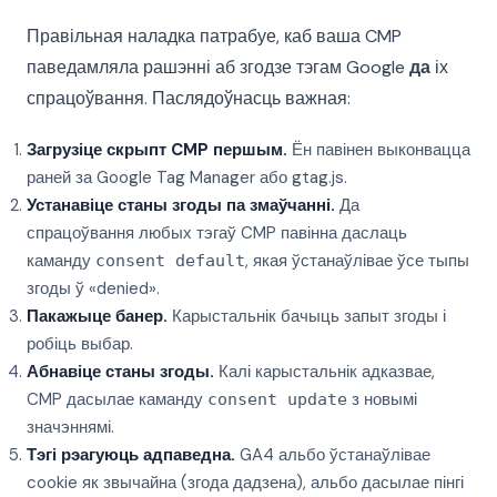
Правільная наладка патрабуе, каб ваша CMP
паведамляла рашэнні аб згодзе тэгам Google
да
іх
спрацоўвання. Паслядоўнасць важная:
Загрузіце скрыпт CMP першым.
Ён павінен выконвацца
раней за Google Tag Manager або gtag.js.
Устанавіце станы згоды па змаўчанні.
Да
спрацоўвання любых тэгаў CMP павінна даслаць
каманду
, якая ўстанаўлівае ўсе тыпы
consent default
згоды ў «denied».
Пакажыце банер.
Карыстальнік бачыць запыт згоды і
робіць выбар.
Абнавіце станы згоды.
Калі карыстальнік адказвае,
CMP дасылае каманду
з новымі
consent update
значэннямі.
Тэгі рэагуюць адпаведна.
GA4 альбо ўстанаўлівае
cookie як звычайна (згода дадзена), альбо дасылае пінгі