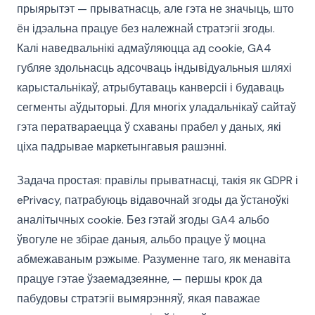
прыярытэт — прыватнасць, але гэта не значыць, што
ён ідэальна працуе без належнай стратэгіі згоды.
Калі наведвальнікі адмаўляюцца ад cookie, GA4
губляе здольнасць адсочваць індывідуальныя шляхі
карыстальнікаў, атрыбутаваць канверсіі і будаваць
сегменты аўдыторыі. Для многіх уладальнікаў сайтаў
гэта ператвараецца ў схаваны прабел у даных, які
ціха падрывае маркетынгавыя рашэнні.
Задача простая: правілы прыватнасці, такія як GDPR і
ePrivacy, патрабуюць відавочнай згоды да ўстаноўкі
аналітычных cookie. Без гэтай згоды GA4 альбо
ўвогуле не збірае даныя, альбо працуе ў моцна
абмежаваным рэжыме. Разуменне таго, як менавіта
працуе гэтае ўзаемадзеянне, — першы крок да
пабудовы стратэгіі вымярэнняў, якая паважае