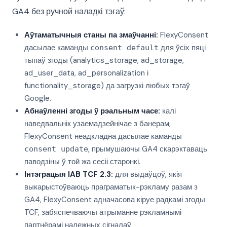
GA4 без ручной наладкі тэгаў:
Аўтаматычныя станы па змаўчанні:
FlexyConsent
дасылае каманды
для ўсіх пяці
consent default
тыпаў згоды (analytics_storage, ad_storage,
ad_user_data, ad_personalization і
functionality_storage) да загрузкі любых тэгаў
Google.
Абнаўленні згоды ў рэальным часе:
калі
наведвальнік узаемадзейнічае з банерам,
FlexyConsent неадкладна дасылае каманды
, прымушаючы GA4 скарэктаваць
consent update
паводзіны ў той жа сесіі старонкі.
Інтэграцыя IAB TCF 2.3:
для выдаўцоў, якія
выкарыстоўваюць праграматык-рэкламу разам з
GA4, FlexyConsent адначасова кіруе радкамі згоды
TCF, забяспечваючы атрыманне рэкламнымі
партнёрамі належных сігналаў.