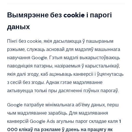
Вымярэнне без cookie і парогі
даных
Пінгі без cookie, якія дасылаюцца ў пашыраным
рэжыме, служаць асновай для мадэляў машыннага
навучання Google. Гэтыя мадэлі выкарыстоўваюць
паводніцкія патэрны, назіраемыя ў карыстальнікаў,
якія далі згоду, каб ацэньваць канверсіі і ўцягнутасць
з сесій без згоды. Аднак гэтае мадэляванне
актывуецца толькі пры дасягненні пэўных парогаў.
Google патрабуе мінімальнага аб'ёму даных, перш
чым мадэляванне зарабіць. Для мадэлявання
канверсій Google Ads агульны парог складае каля
1
000 клікаў па рэкламе ў дзень на працягу як