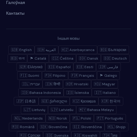
Галоўная
Кантакты
Іншыя мовы
🇬🇧 English
🇸🇦 العربية
🇦🇿 Azərbaycanca
🇧🇬 Български
🇧🇩 বাংলা
🏴 Català
🇨🇿 Čeština
🇩🇰 Dansk
🇩🇪 Deutsch
🇬🇷 Ελληνικά
🇪🇸 Español
🇪🇪 Eesti
🇮🇷 فارسی
🇫🇮 Suomi
🇵🇭 Filipino
🇫🇷 Français
🏴 Galego
🇮🇱 עברית
🇮🇳 हिन्दी
🇭🇷 Hrvatski
🇭🇺 Magyar
🇮🇩 Bahasa Indonesia
🇮🇸 Íslenska
🇮🇹 Italiano
🇯🇵 日本語
🇬🇪 ქართული
🇰🇿 Қазақша
🇰🇷 한국어
🇱🇹 Lietuvių
🇱🇻 Latviešu
🇲🇾 Bahasa Melayu
🇳🇱 Nederlands
🇳🇴 Norsk
🇵🇱 Polski
🇵🇹 Português
🇷🇴 Română
🇸🇰 Slovenčina
🇸🇮 Slovenščina
🇦🇱 Shqip
🇷🇸 Српски
🇸🇪 Svenska
🇰🇪 Kiswahili
🇹🇭 ไทย