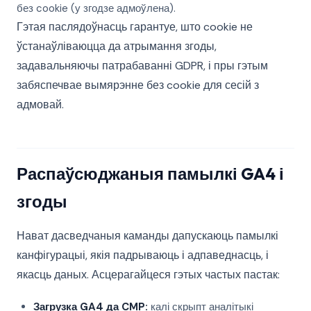
без cookie (у згодзе адмоўлена).
Гэтая паслядоўнасць гарантуе, што cookie не
ўстанаўліваюцца да атрымання згоды,
задавальняючы патрабаванні GDPR, і пры гэтым
забяспечвае вымярэнне без cookie для сесій з
адмовай.
Распаўсюджаныя памылкі GA4 і
згоды
Нават дасведчаныя каманды дапускаюць памылкі
канфігурацыі, якія падрываюць і адпаведнасць, і
якасць даных. Асцерагайцеся гэтых частых пастак:
Загрузка GA4 да CMP:
калі скрыпт аналітыкі