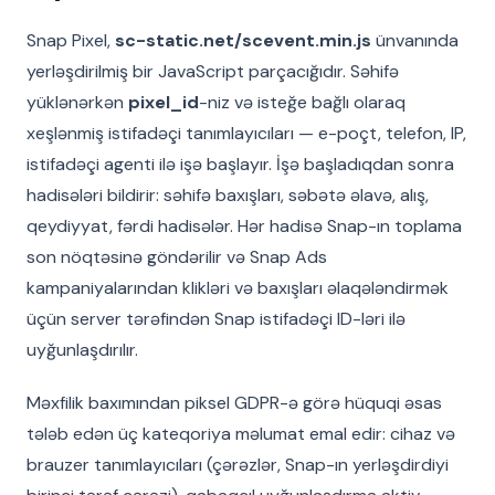
Snap Pixel,
sc-static.net/scevent.min.js
ünvanında
yerləşdirilmiş bir JavaScript parçacığıdır. Səhifə
yüklənərkən
pixel_id
-niz və isteğe bağlı olaraq
xeşlənmiş istifadəçi tanımlayıcıları — e-poçt, telefon, IP,
istifadəçi agenti ilə işə başlayır. İşə başladıqdan sonra
hadisələri bildirir: səhifə baxışları, səbətə əlavə, alış,
qeydiyyat, fərdi hadisələr. Hər hadisə Snap-ın toplama
son nöqtəsinə göndərilir və Snap Ads
kampaniyalarından klikləri və baxışları əlaqələndirmək
üçün server tərəfindən Snap istifadəçi ID-ləri ilə
uyğunlaşdırılır.
Məxfilik baxımından piksel GDPR-ə görə hüquqi əsas
tələb edən üç kateqoriya məlumat emal edir: cihaz və
brauzer tanımlayıcıları (çərəzlər, Snap-ın yerləşdirdiyi