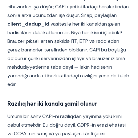
cihazından işə düşür; CAPI eyni istifadəçi hərəkətindən
sonra arxa ucunuzdan işə düşür. Snap, paylaşılan
client_dedup_id
vasitəsilə hər iki kanaldan gələn
hadisələrin dublikatlarını silir. Niyə hər ikisini işlədirik?
Brauzer pikseli artan şəkildə ITP, ETP və rədd edən
çərəz bannerlər tərəfindən bloklanır. CAPI bu boşluğu
doldurur çünki serverinizdən işləyir və brauzer izləmə
məhdudiyyətlərinə tabe deyil — lakin hadisənin
yarandığı anda etibarlı istifadəçi razılığını yenə də tələb
edir.
Razılıq hər iki kanala şamil olunur
Ümumi bir səhv CAPI-ni razılıqdan yayınma yolu kimi
qəbul etməkdir. Bu doğru deyil. GDPR-in ərazi əhatəsi
və CCPA-nın satış və ya paylaşım tərifi şəxsi