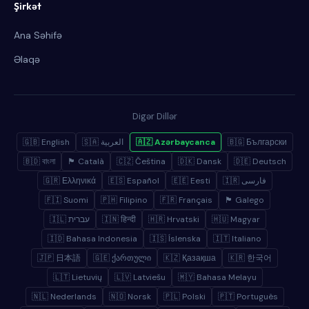
Şirkət
Ana Səhifə
Əlaqə
Digər Dillər
🇬🇧 English
🇸🇦 العربية
🇦🇿 Azərbaycanca
🇧🇬 Български
🇧🇩 বাংলা
🏴 Català
🇨🇿 Čeština
🇩🇰 Dansk
🇩🇪 Deutsch
🇬🇷 Ελληνικά
🇪🇸 Español
🇪🇪 Eesti
🇮🇷 فارسی
🇫🇮 Suomi
🇵🇭 Filipino
🇫🇷 Français
🏴 Galego
🇮🇱 עברית
🇮🇳 हिन्दी
🇭🇷 Hrvatski
🇭🇺 Magyar
🇮🇩 Bahasa Indonesia
🇮🇸 Íslenska
🇮🇹 Italiano
🇯🇵 日本語
🇬🇪 ქართული
🇰🇿 Қазақша
🇰🇷 한국어
🇱🇹 Lietuvių
🇱🇻 Latviešu
🇲🇾 Bahasa Melayu
🇳🇱 Nederlands
🇳🇴 Norsk
🇵🇱 Polski
🇵🇹 Português