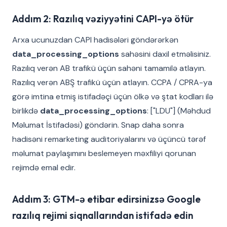
Addım 2: Razılıq vəziyyətini CAPI-yə ötür
Arxa ucunuzdan CAPI hadisələri göndərərkən
data_processing_options
sahəsini daxil etməlisiniz.
Razılıq verən AB trafikü üçün sahəni tamamilə atlayın.
Razılıq verən ABŞ trafikü üçün atlayın. CCPA / CPRA-ya
görə imtina etmiş istifadəçi üçün ölkə və ştat kodları ilə
birlikdə
data_processing_options
: ["LDU"] (Məhdud
Məlumat İstifadəsi) göndərin. Snap daha sonra
hadisəni remarketing auditoriyalarını və üçüncü tərəf
məlumat paylaşımını beslemeyen məxfiliyi qorunan
rejimdə emal edir.
Addım 3: GTM-ə etibar edirsinizsə Google
razılıq rejimi siqnallarından istifadə edin