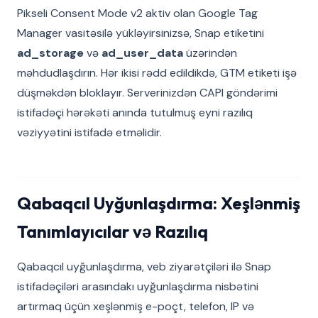
Pikseli Consent Mode v2 aktiv olan Google Tag
Manager vasitəsilə yükləyirsinizsə, Snap etiketini
ad_storage
və
ad_user_data
üzərindən
məhdudlaşdırın. Hər ikisi rədd edildikdə, GTM etiketi işə
düşməkdən bloklayır. Serverinizdən CAPI göndərimi
istifadəçi hərəkəti anında tutulmuş eyni razılıq
vəziyyətini istifadə etməlidir.
Qabaqcıl Uyğunlaşdırma: Xeşlənmiş
Tanımlayıcılar və Razılıq
Qabaqcıl uyğunlaşdırma, veb ziyarətçiləri ilə Snap
istifadəçiləri arasındakı uyğunlaşdırma nisbətini
artırmaq üçün xeşlənmiş e-poçt, telefon, IP və