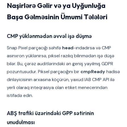
Naşirlərə Gəlir və ya Uyğunluğa
Başa Gəlməsinin Ümumi Tələləri
CMP yüklənmədən əvvəl işə düşmə
Snap Pixel parçacığı səhifə
head
-ındadırsa və CMP
asinxron yüklənirsə, piksel razılıq bilinmədən işə düşə
bilər. Bu, çərəz auditlərindəki ən geniş yayılmış GDPR
pozuntusudur. Piksel parçacığını bir
cmpReady
hadisə
dinləyicisinin arxasına köçürün, yaxud IAB CMP API ilə
yerli olaraq inteqrasiya olan etiket menecerindən
istifadə edin.
ABŞ trafiki üzərindəki GPP sətirinin
unudulması