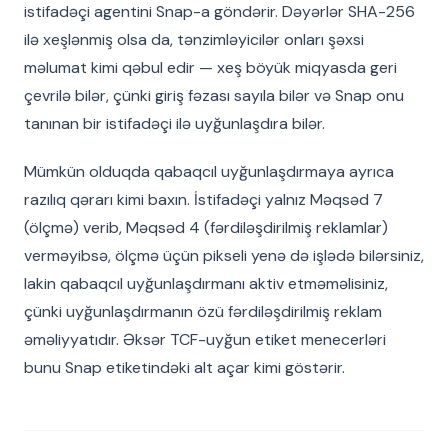
istifadəçi agentini Snap-a göndərir. Dəyərlər SHA-256
ilə xeşlənmiş olsa da, tənzimləyicilər onları şəxsi
məlumat kimi qəbul edir — xeş böyük miqyasda geri
çevrilə bilər, çünki giriş fəzası sayıla bilər və Snap onu
tanınan bir istifadəçi ilə uyğunlaşdıra bilər.
Mümkün olduqda qabaqcıl uyğunlaşdırmaya ayrıca
razılıq qərarı kimi baxın. İstifadəçi yalnız Məqsəd 7
(ölçmə) verib, Məqsəd 4 (fərdiləşdirilmiş reklamlar)
verməyibsə, ölçmə üçün pikseli yenə də işlədə bilərsiniz,
lakin qabaqcıl uyğunlaşdırmanı aktiv etməməlisiniz,
çünki uyğunlaşdırmanın özü fərdiləşdirilmiş reklam
əməliyyatıdır. Əksər TCF-uyğun etiket menecerləri
bunu Snap etiketindəki alt açar kimi göstərir.