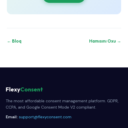
← Bloq
Hamısını Oxu →
Flexy
Consent
The most affordable consent management platform. GDPR,
CCPA, and Google Consent Mode V2 compliant.
Email:
support@flexyconsent.com