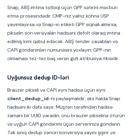
Snap, ABŞ imtina tətbiqi üçün GPP sətirini məcburi
etmə prosesindədir. CMP-niz yalnız köhnə USP
yayımlayırsa və Snap-ın etiketi GPP siqnalı almırsa,
pikselin son versiyaları hadisəni defolt olaraq imtina
edilmiş kimi qəbul edəcək. ABŞ tender cavabları və
CAPI göndərimləri nümunəsini yoxlayın; GPP-nin
olmaması tez-tez baş verən gizli atribusiya itkisidir.
Uyğunsuz dedup ID-ləri
Brauzer pikseli və CAPI eyni hadisə üçün eyni
client_dedup_id
-ni paylaşmalıdır, əks halda Snap
hadisəni iki dəfə sayır. Müştəri tərəfindən hadisə
zamanı bir UUID yaradın, onu brauzer pikselinə ötürün
və uyğun CAPI göndərimi üçün serverinizə göndərin.
Tək sınıq dedup zənciri konversiya sayını şişirir və