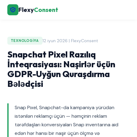
Flexy
Consent
12 iyun 2026 | FlexyConsent
TEXNOLOGIYA
Snapchat Pixel Razılıq
İnteqrasiyası: Naşirlər üçün
GDPR-Uyğun Quraşdırma
Bələdçisi
Snap Pixel, Snapchat-da kampaniya yürüdən
istənilən reklamçı üçün — həmçinin reklam
tərəfdaşları konversiyaları Snap inventarına aid
edən hər hansı bir naşir üçün ölçmə və