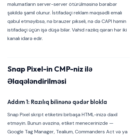
məlumatların server-server ötürülməsinə bərabər
şəkildə şamil olunur. İstifadəçi reklam məqsədli emalı
qəbul etməyibsə, nə brauzer pikseli, nə də CAPI həmin
istifadəçi üçün işə düşə bilər. Vahid razılıq qərarı hər iki
kanalı idarə edir.
Snap Pixel-in CMP-niz ilə
Əlaqələndirilməsi
Addım 1: Razılıq bilinənə qədər blokla
Snap Pixel skript etiketini birbaşa HTML-inizə daxil
etməyin. Bunun əvəzinə, etiket menecerinizde —
Google Tag Manager, Tealium, Commanders Act və ya