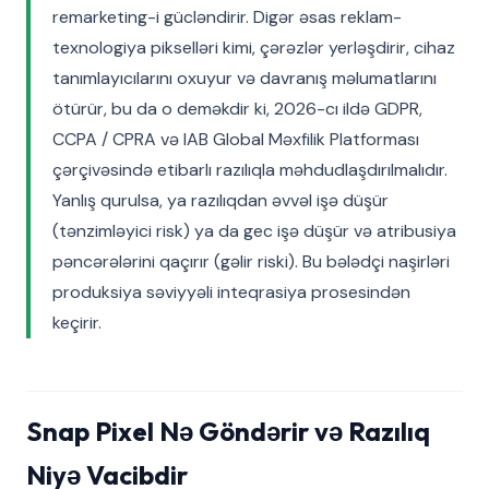
remarketing-i gücləndirir. Digər əsas reklam-
texnologiya pikselləri kimi, çərəzlər yerləşdirir, cihaz
tanımlayıcılarını oxuyur və davranış məlumatlarını
ötürür, bu da o deməkdir ki, 2026-cı ildə GDPR,
CCPA / CPRA və IAB Global Məxfilik Platforması
çərçivəsində etibarlı razılıqla məhdudlaşdırılmalıdır.
Yanlış qurulsa, ya razılıqdan əvvəl işə düşür
(tənzimləyici risk) ya da gec işə düşür və atribusiya
pəncərələrini qaçırır (gəlir riski). Bu bələdçi naşirləri
produksiya səviyyəli inteqrasiya prosesindən
keçirir.
Snap Pixel Nə Göndərir və Razılıq
Niyə Vacibdir