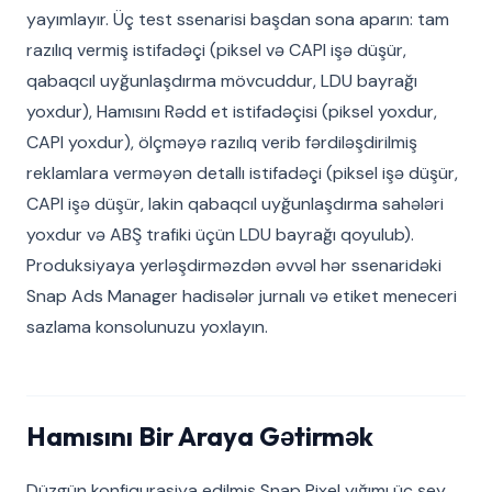
yayımlayır. Üç test ssenarisi başdan sona aparın: tam
razılıq vermiş istifadəçi (piksel və CAPI işə düşür,
qabaqcıl uyğunlaşdırma mövcuddur, LDU bayrağı
yoxdur), Hamısını Rədd et istifadəçisi (piksel yoxdur,
CAPI yoxdur), ölçməyə razılıq verib fərdiləşdirilmiş
reklamlara verməyən detallı istifadəçi (piksel işə düşür,
CAPI işə düşür, lakin qabaqcıl uyğunlaşdırma sahələri
yoxdur və ABŞ trafiki üçün LDU bayrağı qoyulub).
Produksiyaya yerləşdirməzdən əvvəl hər ssenaridəki
Snap Ads Manager hadisələr jurnalı və etiket meneceri
sazlama konsolunuzu yoxlayın.
Hamısını Bir Araya Gətirmək
Düzgün konfiqurasiya edilmiş Snap Pixel yığımı üç şey