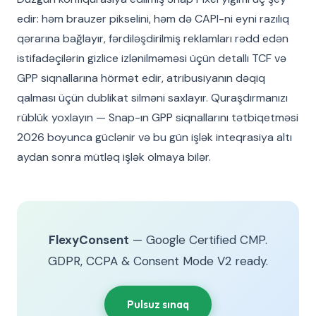
edir: həm brauzer pikselini, həm də CAPI-ni eyni razılıq
qərarına bağlayır, fərdiləşdirilmiş reklamları rədd edən
istifadəçilərin gizlice izlənilməməsi üçün detallı TCF və
GPP siqnallarına hörmət edir, atribusiyanın dəqiq
qalması üçün dublikat silməni saxlayır. Quraşdırmanızı
rüblük yoxlayın — Snap-ın GPP siqnallarını tətbiqetməsi
2026 boyunca güclənir və bu gün işlək inteqrasiya altı
aydan sonra mütləq işlək olmaya bilər.
FlexyConsent
— Google Certified CMP.
GDPR, CCPA & Consent Mode V2 ready.
Pulsuz sınaq