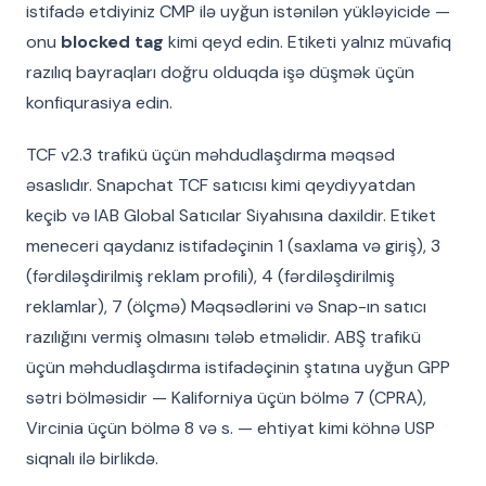
istifadə etdiyiniz CMP ilə uyğun istənilən yükləyicide —
onu
blocked tag
kimi qeyd edin. Etiketi yalnız müvafiq
razılıq bayraqları doğru olduqda işə düşmək üçün
konfiqurasiya edin.
TCF v2.3 trafikü üçün məhdudlaşdırma məqsəd
əsaslıdır. Snapchat TCF satıcısı kimi qeydiyyatdan
keçib və IAB Global Satıcılar Siyahısına daxildir. Etiket
meneceri qaydanız istifadəçinin 1 (saxlama və giriş), 3
(fərdiləşdirilmiş reklam profili), 4 (fərdiləşdirilmiş
reklamlar), 7 (ölçmə) Məqsədlərini və Snap-ın satıcı
razılığını vermiş olmasını tələb etməlidir. ABŞ trafikü
üçün məhdudlaşdırma istifadəçinin ştatına uyğun GPP
sətri bölməsidir — Kaliforniya üçün bölmə 7 (CPRA),
Vircinia üçün bölmə 8 və s. — ehtiyat kimi köhnə USP
siqnalı ilə birlikdə.