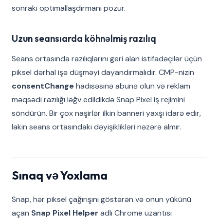
sonrakı optimallaşdırmanı pozur.
Uzun seansıarda köhnəlmiş razılıq
Seans ortasında razılıqlarını geri alan istifadəçilər üçün
piksel dərhal işə düşməyi dayandırmalıdır. CMP-nizin
consentChange
hadisəsinə abunə olun və reklam
məqsədi razılığı ləğv edildikdə Snap Pixel iş rejimini
söndürün. Bir çox naşirlər ilkin banneri yaxşı idarə edir,
lakin seans ortasındakı dəyişiklikləri nəzərə almır.
Sınaq və Yoxlama
Snap, hər piksel çağırışını göstərən və onun yükünü
açan
Snap Pixel Helper
adlı Chrome uzantısı