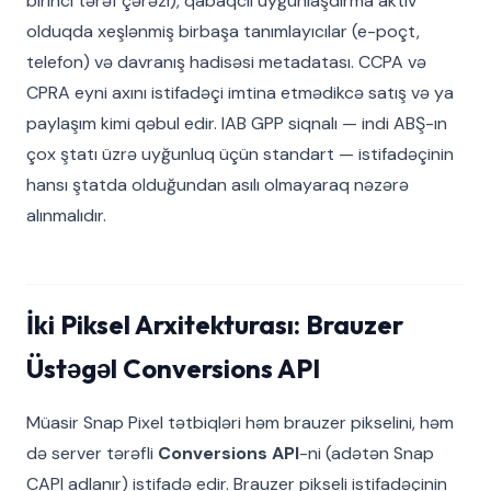
birinci tərəf çərəzi), qabaqcıl uyğunlaşdırma aktiv
olduqda xeşlənmiş birbaşa tanımlayıcılar (e-poçt,
telefon) və davranış hadisəsi metadatası. CCPA və
CPRA eyni axını istifadəçi imtina etmədikcə satış və ya
paylaşım kimi qəbul edir. IAB GPP siqnalı — indi ABŞ-ın
çox ştatı üzrə uyğunluq üçün standart — istifadəçinin
hansı ştatda olduğundan asılı olmayaraq nəzərə
alınmalıdır.
İki Piksel Arxitekturası: Brauzer
Üstəgəl Conversions API
Müasir Snap Pixel tətbiqləri həm brauzer pikselini, həm
də server tərəfli
Conversions API
-ni (adətən Snap
CAPI adlanır) istifadə edir. Brauzer pikseli istifadəçinin