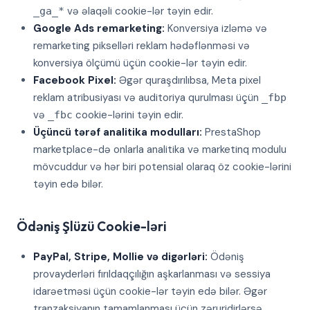
və əlaqəli cookie-lər təyin edir.
_ga_*
Google Ads remarketing:
Konversiya izləmə və
remarketing pikselləri reklam hədəflənməsi və
konversiya ölçümü üçün cookie-lər təyin edir.
Facebook Pixel:
Əgər quraşdırılıbsa, Meta pixel
reklam atribusiyası və auditoriya qurulması üçün
_fbp
və
cookie-lərini təyin edir.
_fbc
Üçüncü tərəf analitika modulları:
PrestaShop
marketplace-də onlarla analitika və marketinq modulu
mövcuddur və hər biri potensial olaraq öz cookie-lərini
təyin edə bilər.
Ödəniş Şlüzü Cookie-ləri
PayPal, Stripe, Mollie və digərləri:
Ödəniş
provayderləri fırıldaqçılığın aşkarlanması və sessiya
idarəetməsi üçün cookie-lər təyin edə bilər. Əgər
tranzaksiyanın tamamlanması üçün zəruridirlərsə,