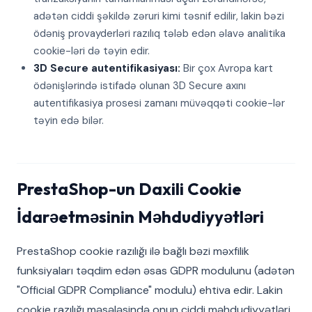
adətən ciddi şəkildə zəruri kimi təsnif edilir, lakin bəzi
ödəniş provayderləri razılıq tələb edən əlavə analitika
cookie-ləri də təyin edir.
3D Secure autentifikasiyası:
Bir çox Avropa kart
ödənişlərində istifadə olunan 3D Secure axını
autentifikasiya prosesi zamanı müvəqqəti cookie-lər
təyin edə bilər.
PrestaShop-un Daxili Cookie
İdarəetməsinin Məhdudiyyətləri
PrestaShop cookie razılığı ilə bağlı bəzi məxfilik
funksiyaları təqdim edən əsas GDPR modulunu (adətən
"Official GDPR Compliance" modulu) ehtiva edir. Lakin
cookie razılığı məsələsində onun ciddi məhdudiyyətləri