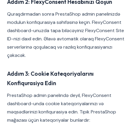
Addım 2: FlexyConsent Hesabınızı Qoşun
Quraşdırmadan sonra PrestaShop admin panelinizdə
modulun konfiqurasiya səhifəsinə keçin. FlexyConsent
dashboard-unuzda tapa biləcəyiniz FlexyConsent Site
ID-nizi daxil edin. Əlavə avtomatik olaraq FlexyConsent
serverlərinə qoşulacaq və razılıq konfiqurasiyanızı
çəkəcək.
Addım 3: Cookie Kateqoriyalarını
Konfiqurasiya Edin
PrestaShop admin panelində deyil, FlexyConsent
dashboard-unda cookie kateqoriyalarınızı və
məqsədlərinizi konfiqurasiya edin. Tipik PrestaShop
mağazası üçün kateqoriyalar bunlardır: