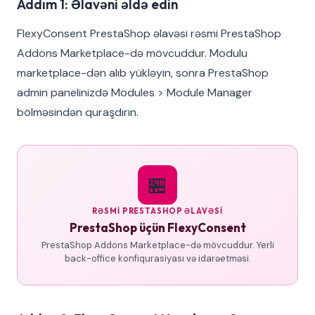
Addım 1: Əlavəni əldə edin
FlexyConsent PrestaShop əlavəsi rəsmi PrestaShop
Addons Marketplace-də mövcuddur. Modulu
marketplace-dən alıb yükləyin, sonra PrestaShop
admin panelinizdə Modules > Module Manager
bölməsindən quraşdırın.
🏪
RƏSMI PRESTASHOP ƏLAVƏSI
PrestaShop üçün FlexyConsent
PrestaShop Addons Marketplace-də mövcuddur. Yerli
back-office konfiqurasiyası və idarəetməsi.