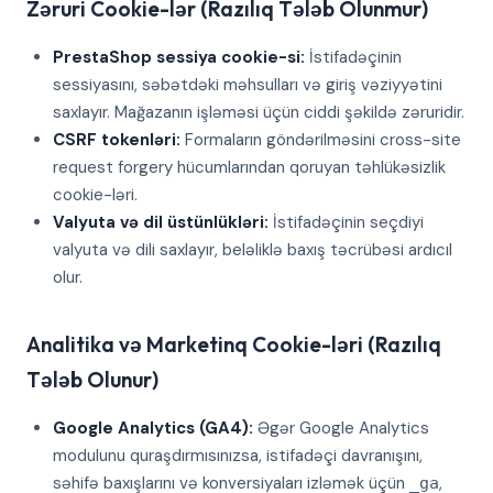
Zəruri Cookie-lər (Razılıq Tələb Olunmur)
PrestaShop sessiya cookie-si:
İstifadəçinin
sessiyasını, səbətdəki məhsulları və giriş vəziyyətini
saxlayır. Mağazanın işləməsi üçün ciddi şəkildə zəruridir.
CSRF tokenləri:
Formaların göndərilməsini cross-site
request forgery hücumlarından qoruyan təhlükəsizlik
cookie-ləri.
Valyuta və dil üstünlükləri:
İstifadəçinin seçdiyi
valyuta və dili saxlayır, beləliklə baxış təcrübəsi ardıcıl
olur.
Analitika və Marketinq Cookie-ləri (Razılıq
Tələb Olunur)
Google Analytics (GA4):
Əgər Google Analytics
modulunu quraşdırmısınızsa, istifadəçi davranışını,
səhifə baxışlarını və konversiyaları izləmək üçün
,
_ga