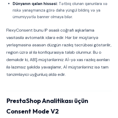
Dünyanın qalan hissəsi:
Tətbiq olunan qanunlara və
riskə yanaşmanıza görə daha yüngül bildiriş və ya
ümumiyyətlə banner olmaya bilər.
FlexyConsent bunu IP əsaslı coğrafi aşkarlama
vasitəsilə avtomatik idarə edir. Hər bir müştəriyə
yerləşməsinə əsasən düzgün razılıq təcrübəsi göstərilir,
region üzrə əl ilə konfiqurasiya tələb olunmur. Bu o
deməkdir ki, ABŞ müştəriləriniz Aİ-yə xas razılıq axınları
ilə lazımsız şəkildə yavaşlamır, Aİ müştəriləriniz isə tam
tənzimləyici uyğunluq əldə edir.
PrestaShop Analitikası üçün
Consent Mode V2