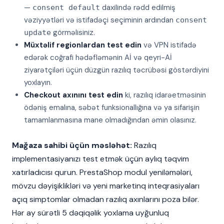
—
daxilində rədd edilmiş
consent default
vəziyyətləri və istifadəçi seçiminin ardından
consent
görməlisiniz.
update
Müxtəlif regionlardan test edin
və VPN istifadə
edərək coğrafi hədəfləmənin Aİ və qeyri-Aİ
ziyarətçiləri üçün düzgün razılıq təcrübəsi göstərdiyini
yoxlayın.
Checkout axınını test edin
ki, razılıq idarəetməsinin
ödəniş emalına, səbət funksionallığına və ya sifarişin
tamamlanmasına mane olmadığından əmin olasınız.
Mağaza sahibi üçün məsləhət:
Razılıq
implementasiyanızı test etmək üçün aylıq təqvim
xatırladıcısı qurun. PrestaShop modul yeniləmələri,
mövzu dəyişiklikləri və yeni marketinq inteqrasiyaları
açıq simptomlar olmadan razılıq axınlarını poza bilər.
Hər ay sürətli 5 dəqiqəlik yoxlama uyğunluq