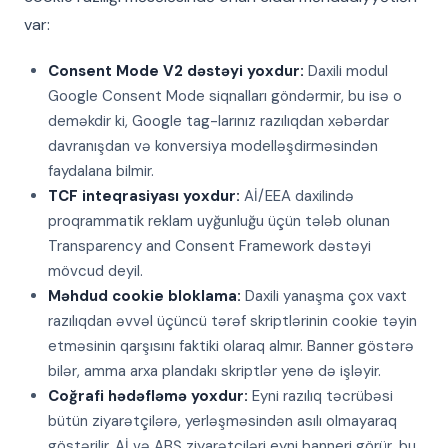
var:
Consent Mode V2 dəstəyi yoxdur:
Daxili modul
Google Consent Mode siqnalları göndərmir, bu isə o
deməkdir ki, Google tag-larınız razılıqdan xəbərdar
davranışdan və konversiya modelləşdirməsindən
faydalana bilmir.
TCF inteqrasiyası yoxdur:
Aİ/EEA daxilində
proqrammatik reklam uyğunluğu üçün tələb olunan
Transparency and Consent Framework dəstəyi
mövcud deyil.
Məhdud cookie bloklama:
Daxili yanaşma çox vaxt
razılıqdan əvvəl üçüncü tərəf skriptlərinin cookie təyin
etməsinin qarşısını faktiki olaraq almır. Banner göstərə
bilər, amma arxa plandakı skriptlər yenə də işləyir.
Coğrafi hədəfləmə yoxdur:
Eyni razılıq təcrübəsi
bütün ziyarətçilərə, yerləşməsindən asılı olmayaraq
göstərilir. Aİ və ABŞ ziyarətçiləri eyni banneri görür, bu