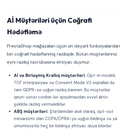
Aİ Müştəriləri üçün Coğrafi
Hədəfləmə
PrestaShop mağazaları üçün ən dəyərli funksiyalardan
biri coğrafi hədəflənmiş razılıqdır. Bütün müştəriləriniz
eyni razılıq təcrübəsinə ehtiyac duymur:
Aİ və Birləşmiş Krallıq müştəriləri:
Opt-in modeli,
TCF inteqrasiyası və Consent Mode V2 siqnalları ilə
tam GDPR-yə uyğun razılıq banneri. Bu müştərilər
qeyri-zəruri cookie-lər qoyulmazdan əvvəl aktiv
şəkildə razılıq verməlidirlər.
ABŞ müştəriləri:
Ştatlarından asılı olaraq, opt-out
mexanizmi olan CCPA/CPRA-yə uyğun bildirişə və ya
ümumiyyətlə heç bir bildirişə ehtiyac duya bilərlər.