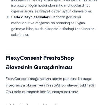
isə bəziləri üçün həddindən artıq məhdudlaşdırıcı,
digərləri üçün isə kifayət qədər uyğun olmaya bilər.
Sadə dizayn seçimləri:
Bannerin görünüşü
məhduddur və mağazanızın brendinqinə uyğun
gəlməyə bilər, bu da əlaqəsiz istifadəçi təcrübəsinə
səbəb olur.
FlexyConsent PrestaShop
Əlavəsinin Quraşdırılması
FlexyConsent mağazanızın admin panelinə birbaşa
inteqrasiya olunan yerli PrestaShop əlavəsi təklif edir.
Onu belə quraşdırıb konfiqurasiya edirsiniz: