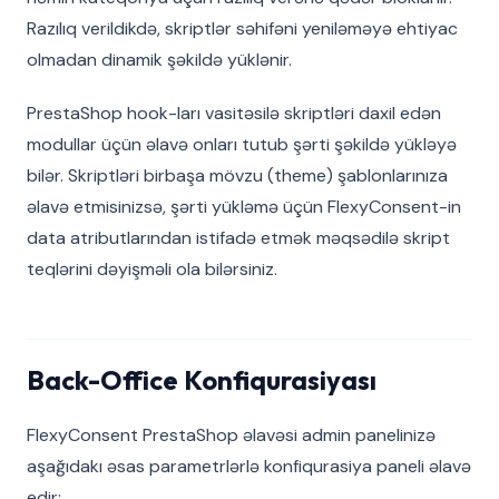
Razılıq verildikdə, skriptlər səhifəni yeniləməyə ehtiyac
olmadan dinamik şəkildə yüklənir.
PrestaShop hook-ları vasitəsilə skriptləri daxil edən
modullar üçün əlavə onları tutub şərti şəkildə yükləyə
bilər. Skriptləri birbaşa mövzu (theme) şablonlarınıza
əlavə etmisinizsə, şərti yükləmə üçün FlexyConsent-in
data atributlarından istifadə etmək məqsədilə skript
teqlərini dəyişməli ola bilərsiniz.
Back-Office Konfiqurasiyası
FlexyConsent PrestaShop əlavəsi admin panelinizə
aşağıdakı əsas parametrlərlə konfiqurasiya paneli əlavə
edir: