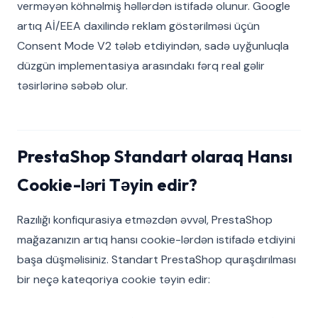
verməyən köhnəlmiş həllərdən istifadə olunur. Google
artıq Aİ/EEA daxilində reklam göstərilməsi üçün
Consent Mode V2 tələb etdiyindən, sadə uyğunluqla
düzgün implementasiya arasındakı fərq real gəlir
təsirlərinə səbəb olur.
PrestaShop Standart olaraq Hansı
Cookie-ləri Təyin edir?
Razılığı konfiqurasiya etməzdən əvvəl, PrestaShop
mağazanızın artıq hansı cookie-lərdən istifadə etdiyini
başa düşməlisiniz. Standart PrestaShop quraşdırılması
bir neçə kateqoriya cookie təyin edir: