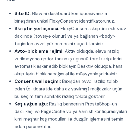
Site ID:
Əlavəni dashboard konfiqurasiyanızla
birləşdirən unikal FlexyConsent identifikatorunuz.
Skriptin yerləşməsi:
FlexyConsent skriptinin
<head>
daxilində (tövsiyə olunur) və ya bağlanan
<body>
teqindən əvvəl yüklənməsini seçə bilərsiniz.
Avto-bloklama rejimi:
Aktiv olduqda, əlavə razılıq
verilməyənə qədər tanınmış üçüncü tərəf skriptlərini
avtomatik aşkar edib bloklayır. Deaktiv olduqda, hansı
skriptlərin bloklanacağını əl ilə müəyyənləşdirirsiniz.
Consent wall seçimi:
Baxışdan əvvəl razılıq tələb
edən (e-ticarətdə daha az yayılmış) mağazalar üçün
bu seçim tam səhifəlik razılıq tələbi göstərir.
Keş uyğunluğu:
Razılıq bannerinin PrestaShop-un
daxili keşi və PageCache və ya Varnish konfiqurasiyaları
kimi məşhur keş modulları ilə düzgün işləməsini təmin
edən parametrlər.