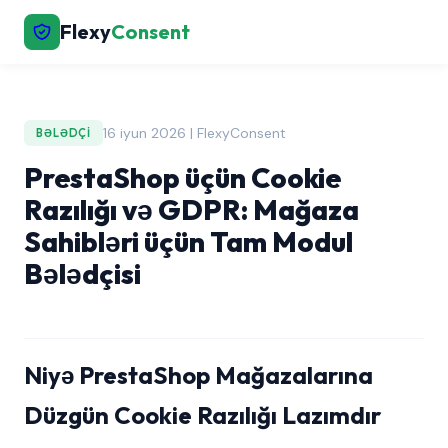
Flexy
Consent
16 iyun 2026 | FlexyConsent
BƏLƏDÇI
PrestaShop üçün Cookie
Razılığı və GDPR: Mağaza
Sahibləri üçün Tam Modul
Bələdçisi
Niyə PrestaShop Mağazalarına
Düzgün Cookie Razılığı Lazımdır