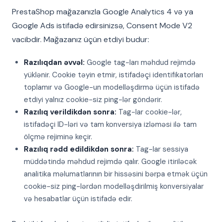
PrestaShop mağazanızla Google Analytics 4 və ya
Google Ads istifadə edirsinizsə, Consent Mode V2
vacibdir. Mağazanız üçün etdiyi budur:
Razılıqdan əvvəl:
Google tag-ları məhdud rejimdə
yüklənir. Cookie təyin etmir, istifadəçi identifikatorları
toplamır və Google-un modelləşdirmə üçün istifadə
etdiyi yalnız cookie-siz ping-lər göndərir.
Razılıq verildikdən sonra:
Tag-lar cookie-lər,
istifadəçi ID-ləri və tam konversiya izləməsi ilə tam
ölçmə rejiminə keçir.
Razılıq rədd edildikdən sonra:
Tag-lar sessiya
müddətində məhdud rejimdə qalır. Google itiriləcək
analitika məlumatlarının bir hissəsini bərpa etmək üçün
cookie-siz ping-lərdən modelləşdirilmiş konversiyalar
və hesabatlar üçün istifadə edir.