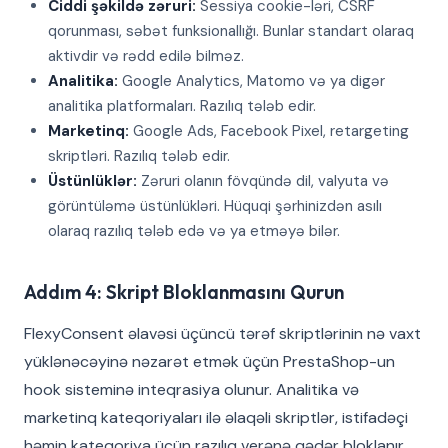
Ciddi şəkildə zəruri:
Sessiya cookie-ləri, CSRF
qorunması, səbət funksionallığı. Bunlar standart olaraq
aktivdir və rədd edilə bilməz.
Analitika:
Google Analytics, Matomo və ya digər
analitika platformaları. Razılıq tələb edir.
Marketinq:
Google Ads, Facebook Pixel, retargeting
skriptləri. Razılıq tələb edir.
Üstünlüklər:
Zəruri olanın fövqündə dil, valyuta və
görüntüləmə üstünlükləri. Hüquqi şərhinizdən asılı
olaraq razılıq tələb edə və ya etməyə bilər.
Addım 4: Skript Bloklanmasını Qurun
FlexyConsent əlavəsi üçüncü tərəf skriptlərinin nə vaxt
yüklənəcəyinə nəzarət etmək üçün PrestaShop-un
hook sisteminə inteqrasiya olunur. Analitika və
marketinq kateqoriyaları ilə əlaqəli skriptlər, istifadəçi
həmin kateqoriya üçün razılıq verənə qədər bloklanır.