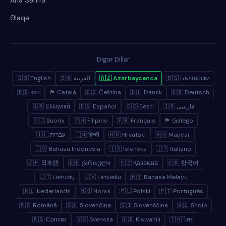
Ana Səhifə
Əlaqə
Digər Dillər
🇬🇧 English
🇸🇦 العربية
🇦🇿 Azərbaycanca
🇧🇬 Български
🇧🇩 বাংলা
🏴 Català
🇨🇿 Čeština
🇩🇰 Dansk
🇩🇪 Deutsch
🇬🇷 Ελληνικά
🇪🇸 Español
🇪🇪 Eesti
🇮🇷 فارسی
🇫🇮 Suomi
🇵🇭 Filipino
🇫🇷 Français
🏴 Galego
🇮🇱 עברית
🇮🇳 हिन्दी
🇭🇷 Hrvatski
🇭🇺 Magyar
🇮🇩 Bahasa Indonesia
🇮🇸 Íslenska
🇮🇹 Italiano
🇯🇵 日本語
🇬🇪 ქართული
🇰🇿 Қазақша
🇰🇷 한국어
🇱🇹 Lietuvių
🇱🇻 Latviešu
🇲🇾 Bahasa Melayu
🇳🇱 Nederlands
🇳🇴 Norsk
🇵🇱 Polski
🇵🇹 Português
🇷🇴 Română
🇸🇰 Slovenčina
🇸🇮 Slovenščina
🇦🇱 Shqip
🇷🇸 Српски
🇸🇪 Svenska
🇰🇪 Kiswahili
🇹🇭 ไทย