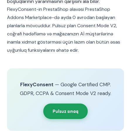
boşluqlarının yaranmasının qarşısını ala bilər.
FlexyConsent-in PrestaShop əlavəsi PrestaShop
Addons Marketplace-də ayda 0 avrodan başlayan
planlarla mövcuddur. Pulsuz plan Consent Mode V2,
coğrafi hədəfləmə və mağazanızın Aİ müştərilərinə
inamla xidmət göstərməsi üçün lazım olan bütün əsas
uyğunluq funksiyalarını əhatə edir.
FlexyConsent
— Google Certified CMP.
GDPR, CCPA & Consent Mode V2 ready.
Pulsuz sınaq