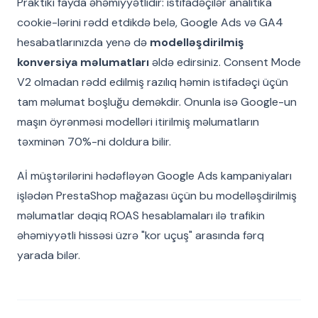
Praktiki fayda əhəmiyyətlidir: istifadəçilər analitika
cookie-lərini rədd etdikdə belə, Google Ads və GA4
hesabatlarınızda yenə də
modelləşdirilmiş
konversiya məlumatları
əldə edirsiniz. Consent Mode
V2 olmadan rədd edilmiş razılıq həmin istifadəçi üçün
tam məlumat boşluğu deməkdir. Onunla isə Google-un
maşın öyrənməsi modelləri itirilmiş məlumatların
təxminən 70%-ni doldura bilir.
Aİ müştərilərini hədəfləyən Google Ads kampaniyaları
işlədən PrestaShop mağazası üçün bu modelləşdirilmiş
məlumatlar dəqiq ROAS hesablamaları ilə trafikin
əhəmiyyətli hissəsi üzrə "kor uçuş" arasında fərq
yarada bilər.