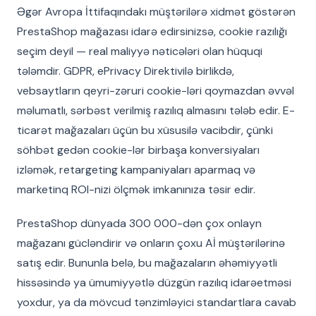
Əgər Avropa İttifaqındakı müştərilərə xidmət göstərən
PrestaShop mağazası idarə edirsinizsə, cookie razılığı
seçim deyil — real maliyyə nəticələri olan hüquqi
tələmdir. GDPR, ePrivacy Direktivilə birlikdə,
vebsaytların qeyri-zəruri cookie-ləri qoymazdan əvvəl
məlumatlı, sərbəst verilmiş razılıq almasını tələb edir. E-
ticarət mağazaları üçün bu xüsusilə vacibdir, çünki
söhbət gedən cookie-lər birbaşa konversiyaları
izləmək, retargeting kampaniyaları aparmaq və
marketinq ROI-nizi ölçmək imkanınıza təsir edir.
PrestaShop dünyada 300 000-dən çox onlayn
mağazanı gücləndirir və onların çoxu Aİ müştərilərinə
satış edir. Bununla belə, bu mağazaların əhəmiyyətli
hissəsində ya ümumiyyətlə düzgün razılıq idarəetməsi
yoxdur, ya da mövcud tənzimləyici standartlara cavab