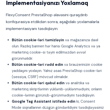
Implementasiyanızı Yoxlamaq
FlexyConsent PrestaShop əlavəsini quraşdırıb
konfiqurasiya etdikdən sonra, aşağıdakı yoxlamalarla
implementasiyanı təsdiqləyin:
Bütün cookie-ləri təmizləyin
və mağazanıza daxil
olun. Razılıq banneri hər hansı Google Analytics və ya
marketinq cookie-si təyin edilməzdən əvvəl
görünməlidir.
Bütün cookie-ləri rədd edin
və brauzerinizin cookie
yaddaşını yoxlayın. Yalnız əsas PrestaShop cookie-ləri
(sessiya, CSRF) mövcud olmalıdır.
Bütün cookie-ləri qəbul edin
və analitika və
marketinq skriptlərinin yüklənib-yüklənmədiyini, onların
cookie-lərinin görünüb-görünmədiyini təsdiqləyin.
Google Tag Assistant istifadə edin
ki, Consent
Mode siqnallarının düzgün göndərildiyini təsdiqləyəsiniz