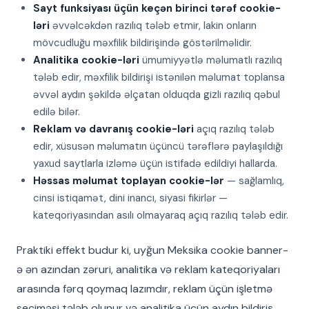
Sayt funksiyası üçün keçən birinci tərəf cookie-
ləri
əvvəlcəkdən razılıq tələb etmir, lakin onların
mövcudluğu məxfilik bildirişində göstərilməlidir.
Analitika cookie-ləri
ümumiyyətlə məlumatlı razılıq
tələb edir, məxfilik bildirişi istənilən məlumat toplansa
əvvəl aydın şəkildə əlçatan olduqda gizli razılıq qəbul
edilə bilər.
Reklam və davranış cookie-ləri
açıq razılıq tələb
edir, xüsusən məlumatın üçüncü tərəflərə paylaşıldığı
yaxud saytlarla izləmə üçün istifadə edildiyi hallarda.
Həssas məlumat toplayan cookie-lər
— sağlamlıq,
cinsi istiqamət, dini inancı, siyasi fikirlər —
kateqoriyasından asılı olmayaraq açıq razılıq tələb edir.
Praktiki effekt budur ki, uyğun Meksika cookie banner-
ə ən azından zəruri, analitika və reklam kateqoriyaları
arasında fərq qoymaq lazımdır, reklam üçün işletmə
seçiməsi tələb olunur və analitika üçün aydın bildiriş