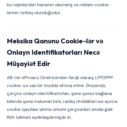
bu rejimlərdən hansının davranış və reklam cookie-
lərinin tətbiq olunduğudur.
Meksika Qanunu Cookie-lər və
Onlayn Identifikatorları Necə
Müşayiət Edir
AB-nin ePrivacy Direktivindən fərqli olaraq, LFPDPPP
cookie-yə xas bir müddə ehtiva etmir. Əvəzində,
çərçivə onlayn identifikatorları, şəxsi şəxsə bağlana
biləndə şəxsi məlumat kimi, razılıq öhdəlikləri isə ayrıca
cookie qaydası yerinə ümumi çərçivədən əmələ gəlir.
INAI təlimatı aydınlaşdırmışdır ki: