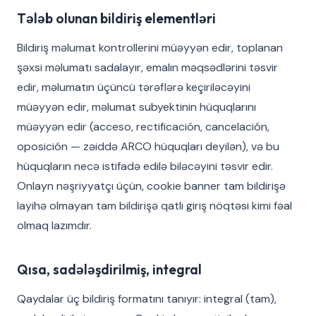
Tələb olunan bildiriş elementləri
Bildiriş məlumat kontrollerini müəyyən edir, toplanan
şəxsi məlumatı sadalayır, emalın məqsədlərini təsvir
edir, məlumatın üçüncü tərəflərə keçiriləcəyini
müəyyən edir, məlumat subyektinin hüquqlarını
müəyyən edir (acceso, rectificación, cancelación,
oposición — zəiddə ARCO hüquqları deyilən), və bu
hüquqların necə istifadə edilə biləcəyini təsvir edir.
Onlayn nəşriyyatçı üçün, cookie banner tam bildirişə
layihə olmayan tam bildirişə qatlı giriş nöqtəsi kimi fəal
olmaq lazımdır.
Qısa, sadələşdirilmiş, integral
Qaydalar üç bildiriş formatını tanıyır: integral (tam),