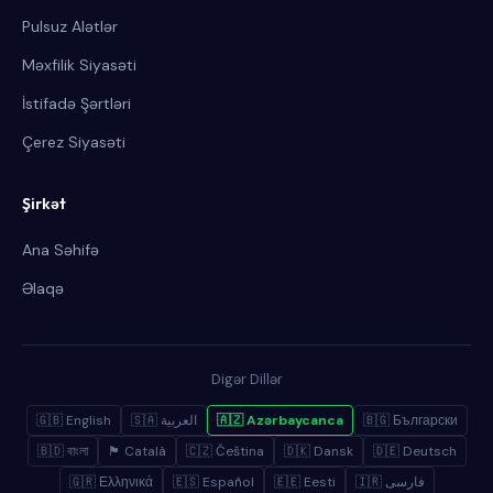
Pulsuz Alətlər
Məxfilik Siyasəti
İstifadə Şərtləri
Çerez Siyasəti
Şirkət
Ana Səhifə
Əlaqə
Digər Dillər
🇬🇧 English
🇸🇦 العربية
🇦🇿 Azərbaycanca
🇧🇬 Български
🇧🇩 বাংলা
🏴 Català
🇨🇿 Čeština
🇩🇰 Dansk
🇩🇪 Deutsch
🇬🇷 Ελληνικά
🇪🇸 Español
🇪🇪 Eesti
🇮🇷 فارسی