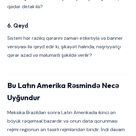
qədər detalı ilə?
6. Qeyd
Sistem hər razılıq qərarını zaman etiketiylə və banner
versiyası ilə qeyd edir ki, şikayət halında, nəşriyyatçı
qərar azad və məlumatlı şəkildə verilir?
Bu Latın Amerika Rəsmində Necə
Uyğundur
Meksika Brazildan sonra Latın Amerikada ikinci ən
böyük rəqəmsal bazardır və onun data qorunması
rejimi regionun ən təsirli rejimləridən biridir. İndi davam