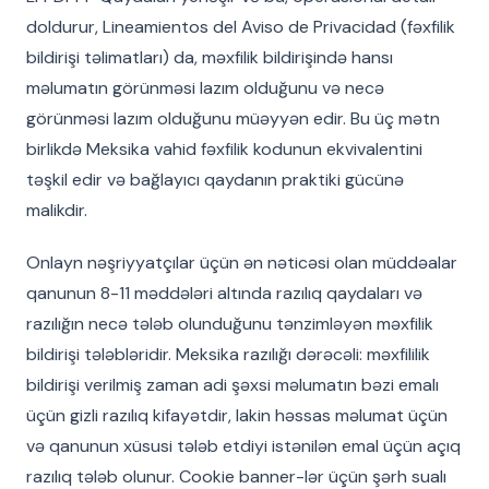
doldurur, Lineamientos del Aviso de Privacidad (fəxfilik
bildirişi təlimatları) da, məxfilik bildirişində hansı
məlumatın görünməsi lazım olduğunu və necə
görünməsi lazım olduğunu müəyyən edir. Bu üç mətn
birlikdə Meksika vahid fəxfilik kodunun ekvivalentini
təşkil edir və bağlayıcı qaydanın praktiki gücünə
malikdir.
Onlayn nəşriyyatçılar üçün ən nəticəsi olan müddəalar
qanunun 8-11 məddələri altında razılıq qaydaları və
razılığın necə tələb olunduğunu tənzimləyən məxfilik
bildirişi tələbləridir. Meksika razılığı dərəcəli: məxfililik
bildirişi verilmiş zaman adi şəxsi məlumatın bəzi emalı
üçün gizli razılıq kifayətdir, lakin həssas məlumat üçün
və qanunun xüsusi tələb etdiyi istənilən emal üçün açıq
razılıq tələb olunur. Cookie banner-lər üçün şərh sualı