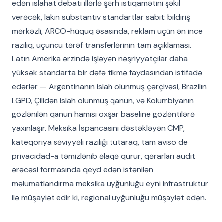
edən islahat debatı illərlə şərh istiqamətini şəkil
verəcək, lakin substantiv standartlar sabit: bildiriş
mərkəzli, ARCO-hüquq əsasında, reklam üçün ən ince
razılıq, üçüncü tərəf transferlərinin tam açıklaması.
Latın Amerika ərzində işləyən nəşriyyatçılar daha
yüksək standarta bir dəfə tikmə faydasından istifadə
edərlər — Argentinanın islah olunmuş çərçivəsi, Brazilın
LGPD, Çilidən islah olunmuş qanun, və Kolumbiyanın
gözlənilən qanun hamısı oxşar baseline gözləntilərə
yaxınlaşır. Meksika İspancasını dəstəkləyən CMP,
kateqoriya səviyyəli razılığı tutaraq, tam aviso de
privacidad-a təmizlənib əlaqə qurur, qərarları audit
ərəcəsi formasında qeyd edən istənilən
məlumatlandırma meksika uyğunluğu eyni infrastruktur
ilə müşayiət edir ki, regional uyğunluğu müşayiət edən.