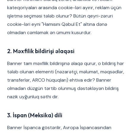
kateqoriyaları arasında cookie-ləri ayırır, reklam üçün
işletmə seçiməsi tələb olunur? Bütün qeyri-zəruri
cookie-ləri eyni "Hamısını Qəbul Et" altına dənə
olmadan cəmləmək ən ümumi kusurdur.
2. Məxfilik bildirişi əlaqəsi
Banner tam məxfilik bildirişinə əlaqə qurur, o bildiriş hər
tələb olunan elementi (nəzarətçi, məlumat, məqsədlər,
transferlər, ARCO hüquqları) ehtiva edir? Banner
olmadan düzgün tərtib olunmuş dəstəkləyən bildiriş
nazik uyğunluq səthi dır.
3. İspan (Meksika) dili
Banner İspanca göstərilir, Avropa İspancasından