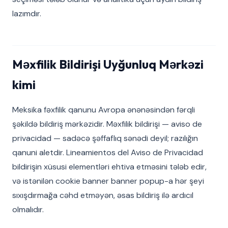
lazımdır.
Məxfilik Bildirişi Uyğunluq Mərkəzi
kimi
Meksika fəxfilik qanunu Avropa ənənəsindən fərqli
şəkildə bildiriş mərkəzidir. Məxfilik bildirişi — aviso de
privacidad — sadəcə şəffaflıq sənədi deyil; razılığın
qanuni aletdir. Lineamientos del Aviso de Privacidad
bildirişin xüsusi elementləri ehtiva etməsini tələb edir,
və istənilən cookie banner banner popup-a hər şeyi
sıxışdırmağa cəhd etməyən, əsas bildiriş ilə ardıcıl
olmalıdır.