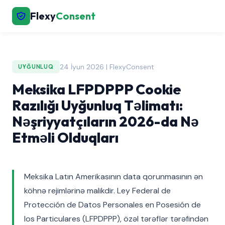
Flexy
Consent
24 İyun 2026 | FlexyConsent
UYĞUNLUQ
Meksika LFPDPPP Cookie
Razılığı Uyğunluq Təlimatı:
Nəşriyyatçıların 2026-da Nə
Etməli Olduqları
Meksika Latın Amerikasının data qorunmasının ən
köhnə rejimlərinə malikdir. Ley Federal de
Protección de Datos Personales en Posesión de
los Particulares (LFPDPPP), özəl tərəflər tərəfindən