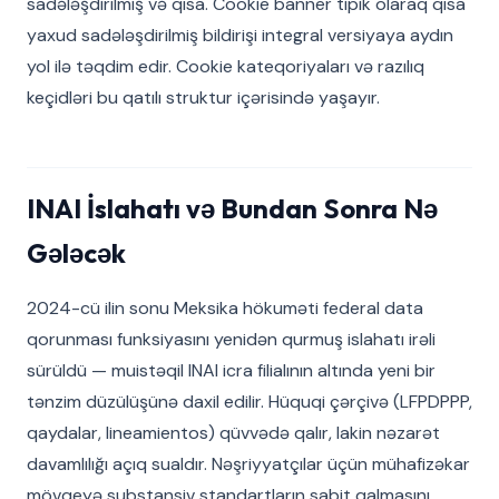
sadələşdirilmiş və qısa. Cookie banner tipik olaraq qısa
yaxud sadələşdirilmiş bildirişi integral versiyaya aydın
yol ilə təqdim edir. Cookie kateqoriyaları və razılıq
keçidləri bu qatılı struktur içərisində yaşayır.
INAI İslahatı və Bundan Sonra Nə
Gələcək
2024-cü ilin sonu Meksika hökuməti federal data
qorunması funksiyasını yenidən qurmuş islahatı irəli
sürüldü — muistəqil INAI icra filialının altında yeni bir
tənzim düzülüşünə daxil edilir. Hüquqi çərçivə (LFPDPPP,
qaydalar, lineamientos) qüvvədə qalır, lakin nəzarət
davamlılığı açıq sualdır. Nəşriyyatçılar üçün mühafizəkar
mövqeyə substansiv standartların sabit qalmasını