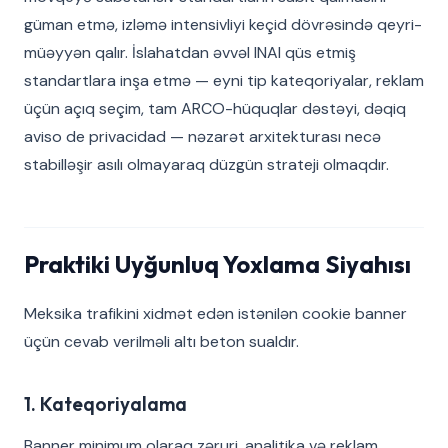
güman etmə, izləmə intensivliyi keçid dövrəsində qeyri-
müəyyən qalır. İslahatdan əvvəl INAI qüs etmiş
standartlara inşa etmə — eyni tip kateqoriyalar, reklam
üçün açıq seçim, tam ARCO-hüquqlar dəstəyi, dəqiq
aviso de privacidad — nəzarət arxitekturası necə
stabilləşir asılı olmayaraq düzgün strateji olmaqdır.
Praktiki Uyğunluq Yoxlama Siyahısı
Meksika trafikini xidmət edən istənilən cookie banner
üçün cevab verilməli altı beton sualdır.
1. Kateqoriyalama
Banner minimum olaraq zəruri, analitika və reklam