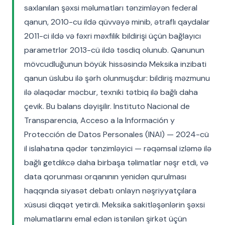
saxlanılan şəxsi məlumatları tənzimləyən federal
qanun, 2010-cu ildə qüvvəyə minib, ətraflı qaydalar
2011-ci ildə və fəxri məxfilik bildirişi üçün bağlayıcı
parametrlər 2013-cü ildə təsdiq olunub. Qanunun
mövcudluğunun böyük hissəsində Meksika inzibati
qanun üslubu ilə şərh olunmuşdur: bildiriş məzmunu
ilə əlaqədar məcbur, texniki tətbiq ilə bağlı daha
çevik. Bu balans dəyişilir. Instituto Nacional de
Transparencia, Acceso a la Información y
Protección de Datos Personales (INAI) — 2024-cü
il islahatına qədər tənzimləyici — rəqəmsal izləmə ilə
bağlı getdikcə daha birbaşa təlimatlar nəşr etdi, və
data qorunması orqanının yenidən qurulması
haqqında siyasət debatı onlayn nəşriyyatçılara
xüsusi diqqət yetirdi. Meksika sakitləşənlərin şəxsi
məlumatlarını emal edən istənilən şirkət üçün