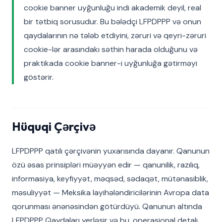
cookie banner uyğunluğu indi akademik deyil, real
bir tətbiq sorusudur. Bu bələdçi LFPDPPP və onun
qaydalarının nə tələb etdiyini, zəruri və qeyri-zəruri
cookie-lər arasındakı səthin harada olduğunu və
praktikada cookie banner-i uyğunluğa gətirməyi
göstərir.
Hüquqi Çərçivə
LFPDPPP qatılı çərçivənin yuxarısında dayanır. Qanunun
özü əsas prinsipləri müəyyən edir — qanunilik, razılıq,
informasiya, keyfiyyət, məqsəd, sədaqət, mütənasiblik,
məsuliyyət — Meksika layihələndiricilərinin Avropa data
qorunması ənənəsindən götürdüyü. Qanunun altında
LFPDPPP Qaydaları yerləşir və bu, operasional detalı