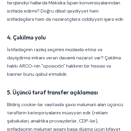
fərqləndiyi hallarda Meksika İspan konvensiyalarından
istifadə edirmi? Doğru dilsel qeydiyyət həm
istifadəçilərə həm də nəzarətçilərə ciddiyyəti işarə edir.
4. Çəkilmə yolu
İstifadəçinin razılıq seçimini müdaxilə etmə və
dəyişdirmə imkanı verən davamlı nəzarət var? Çəkilmə
hakkı ARCO-nin "oposición" hakkının bir hissəsi və
banner bunu qəbul etməlidir.
5. Üçüncü tərəf transfer açıklaması
Bildiriş cookie-lər vasitəsilə şəxsi məlumatı alan üçüncü
tərəflərin kateqoriyalarını müəyyən edir (reklam
şəbəkələri, analitika provayderlər, CDP-lər),
istifadəçinin məlumat axışını başa düşmə üçün kifayət