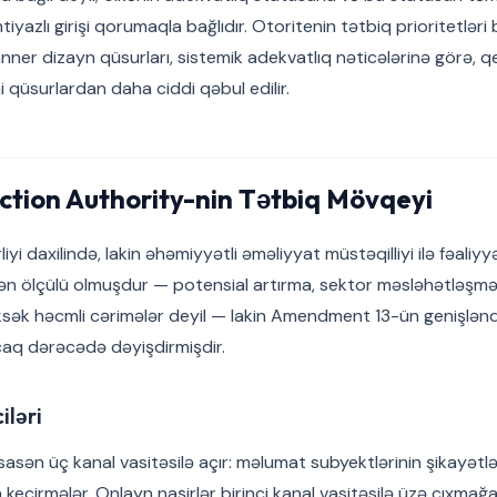
iyazlı girişi qorumaqla bağlıdır. Otoritenin tətbiq prioritetləri
banner dizayn qüsurları, sistemik adekvatlıq nəticələrinə görə, 
i qüsurlardan daha ciddi qəbul edilir.
ction Authority-nin Tətbiq Mövqeyi
iyi daxilində, lakin əhəmiyyətli əməliyyat müstəqilliyi ilə fəaliy
ən ölçülü olmuşdur — potensial artırma, sektor məsləhətləşməsi
ksək həcmli cərimələr deyil — lakin Amendment 13-ün genişləndi
aq dərəcədə dəyişdirmişdir.
iləri
sasən üç kanal vasitəsilə açır: məlumat subyektlərinin şikayətləri
keçirmələr. Onlayn naşirlər birinci kanal vasitəsilə üzə çıxmağ