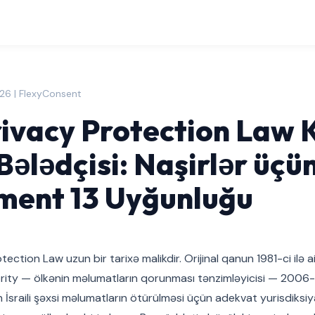
026 | FlexyConsent
Privacy Protection Law 
Bələdçisi: Naşirlər üçü
ent 13 Uyğunluğu
otection Law uzun bir tarixə malikdir. Orijinal qanun 1981-ci ilə a
ity — ölkənin məlumatların qorunması tənzimləyicisi — 2006-cı
n İsraili şəxsi məlumatların ötürülməsi üçün adekvat yurisdiksiy