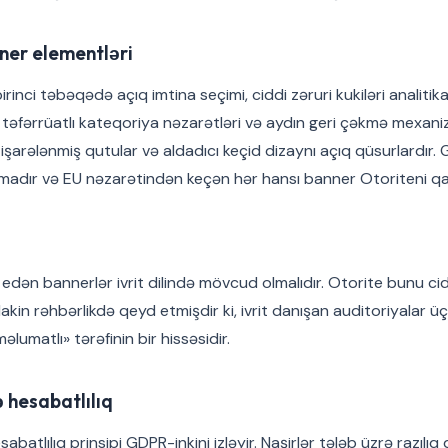
ner elementləri
irinci təbəqədə açıq imtina seçimi, ciddi zəruri kukiləri analiti
təfərrüatlı kateqoriya nəzarətləri və aydın geri çəkmə mexani
işarələnmiş qutular və aldadıcı keçid dizaynı açıq qüsurlardır.
aşmadır və EU nəzarətindən keçən hər hansı banner Otoriteni q
ət edən bannerlər ivrit dilində mövcud olmalıdır. Otorite bunu ci
lakin rəhbərlikdə qeyd etmişdir ki, ivrit danışan auditoriyalar 
əlumatlı» tərəfinin bir hissəsidir.
 hesabatlılıq
abatlılıq prinsipi GDPR-inkini izləyir. Naşirlər tələb üzrə razılıq