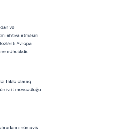
kadan və
zmi ehtiva etməsini
 Gözlənti Avropa
ane edəcəkdir.
ddi tələb olaraq
üçün ivrit mövcudluğu
 qərarlarını nümayiş