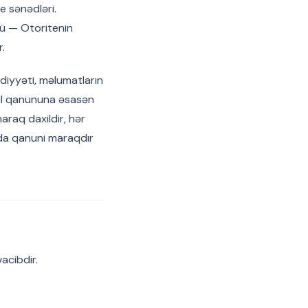
e sənədləri.
sü — Otoritenin
.
diyyəti, məlumatların
ail qanununa əsasən
araq daxildir, hər
arda qanuni maraqdır
acibdir.