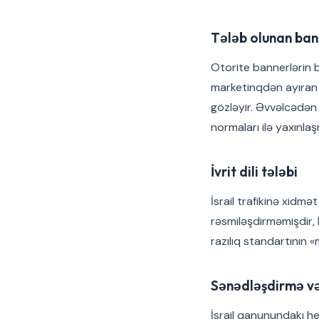
Tələb olunan ban
Otorite bannerlərin b
marketinqdən ayıran 
gözləyir. Əvvəlcədən 
normaları ilə yaxınl
İvrit dili tələbi
İsrail trafikinə xidm
rəsmiləşdirməmişdir, 
razılıq standartının «m
Sənədləşdirmə və
İsrail qanunundakı hes