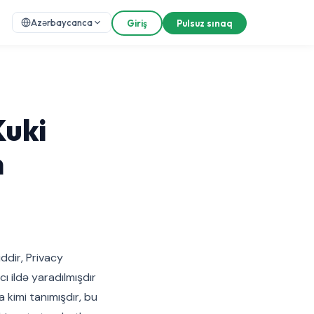
Azərbaycanca
Giriş
Pulsuz sınaq
Kuki
n
iddir, Privacy
 ildə yaradılmışdır
a kimi tanımışdır, bu