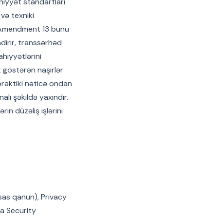
hiyyət standartları
və texniki
n Amendment 13 bunu
ndirir, transsərhəd
hiyyətlərini
t göstərən naşirlər
raktiki nəticə ondan
alı şəkildə yaxındır.
in düzəliş işlərini
sas qanun), Privacy
ta Security