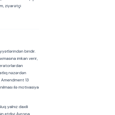
m, ziyarətçi
yyətlərindən biridir.
axmasına imkan verir,
peratorlardan
atlıq nəzərdən
ir. Amendment 13
ılması ilə motivasiya
luq yalnız daxili
in etdiyi Avropa