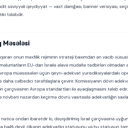
 Audit səviyyəli qeydiyyat — vaxt damğası, banner versiyası, seçi
iki tələbdir.
 Məsələsi
 qərarı onun məxfilik rejiminin strateji baxımdan ən vacib xüsusi
si məlumatların EU-dan İsrailə əlavə müdafiə tədbirləri olmadan 
ı Avropa müəssisələri üçün qeyri-adekvat yurisdiksiyalardakı o
 daha cəlbedici tərəfdaşlara çevirir. Komissiyanın dövri adekv
lin çərçivəsinin Avropa standartları ilə ayaqlaşmasını tələb ed
 növbəti nəzərdən keçirmə dövrü vasitəsilə adekvatlığın saxlan
 nəticə ondan ibarətdir ki, dəyişdirilmiş İsrail çərçivəsinə uyğun
 bağlı deyil; ölkənin adekvatlıq statusunu və bu statusun təm