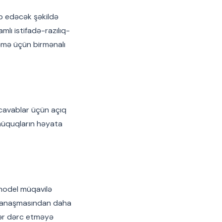
ləb edəcək şəkildə
mlı istifadə-razılıq-
ləmə üçün birmənalı
ş cavablar üçün açıq
 hüquqların həyata
 model müqavilə
il yanaşmasından daha
lər dərc etməyə