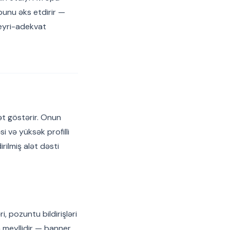
 bunu əks etdirir —
qeyri-adekvat
yət göstərir. Onun
 və yüksək profilli
rilmiş alət dəsti
, pozuntu bildirişləri
a meyllidir — banner