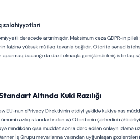
 səlahiyyətləri
əmiyyətli dərəcədə artırılmışdır. Maksimum cəza GDPR-in pilləl
irinin faizinə yüksək mütləq tavanla bağlıdır. Otorite sənəd iste
 aparmaq bacarığı da daxil olmaqla genişləndirilmiş istintaq sə
Standart Altında Kuki Razılığı
aw EU-nun ePrivacy Direktivinin etdiyi şəkildə kukiyə xas müdd
i ümumi razılıq standartından və Otoritenin şərhedici rəhbərliyind
ə mindikdən qısa müddət sonra dərc edilən onlayn izləmə üzr
Banner İş Qrupu meyarlarına yaxından uyğunlaşan gözləntiləri i