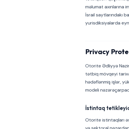
məlumat axınlarına imt
İsrail saytlarındakı 
yurisdiksiyalarda eyn
Privacy Prote
Otorite Ədliyyə Nazirl
tətbiq mövqeyi tarix
hədəflənmiş işlər, yü
modeli nəzərəçarpac
İstintaq tetikleyic
Otorite istintaqları ə
və sektoral nəzərdən 