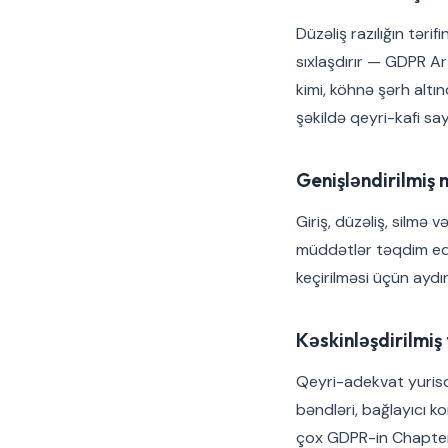
Düzəliş razılığın təri
sıxlaşdırır — GDPR Art
kimi, köhnə şərh altı
şəkildə qeyri-kafi sayıl
Genişləndirilmiş 
Giriş, düzəliş, silmə 
müddətlər təqdim edi
keçirilməsi üçün aydı
Kəskinləşdirilmiş
Qeyri-adekvat yurisd
bəndləri, bağlayıcı k
çox GDPR-in Chapter