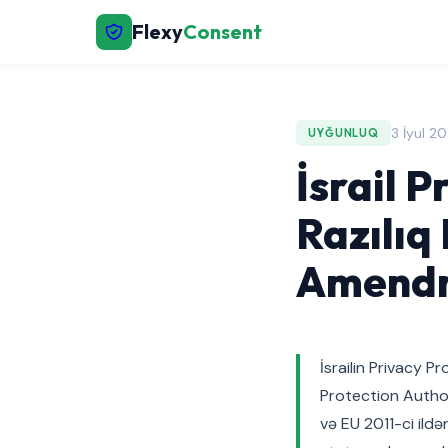
Flexy
Consent
3 İyul 2
UYĞUNLUQ
İsrail 
Razılıq 
Amendm
İsrailin Privacy Pr
Protection Author
və EU 2011-ci ildə