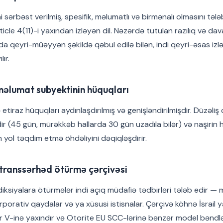
fini sərbəst verilmiş, spesifik, məlumatlı və birmənalı olmasını tə
icle 4(11)-i yaxından izləyən dil. Nəzərdə tutulan razılıq və dava
nda qeyri-müəyyən şəkildə qəbul edilə bilən, indi qeyri-əsas iz
ır.
məlumat subyektinin hüquqları
və etiraz hüquqları aydınlaşdırılmış və genişləndirilmişdir. Düzəli
r (45 gün, mürəkkəb hallarda 30 gün uzadıla bilər) və naşirin
n yol təqdim etmə öhdəliyini dəqiqləşdirir.
 transsərhəd ötürmə çərçivəsi
iksiyalara ötürmələr indi açıq müdafiə tədbirləri tələb edir —
orporativ qaydalar və ya xüsusi istisnalar. Çərçivə köhnə İsra
 V-inə yaxındır və Otorite EU SCC-lərinə bənzər model bənd