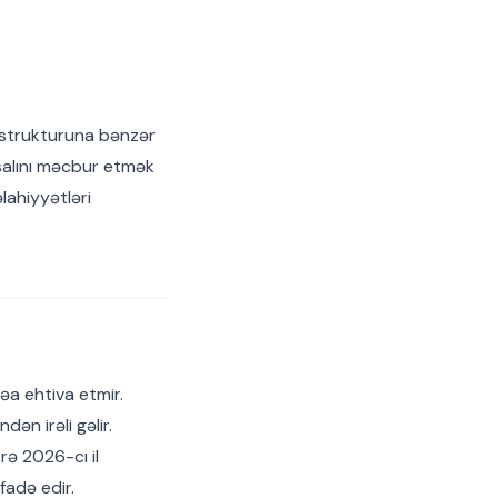
i strukturuna bənzər
hsalını məcbur etmək
lahiyyətləri
əa ehtiva etmir.
ən irəli gəlir.
ə 2026-cı il
fadə edir.