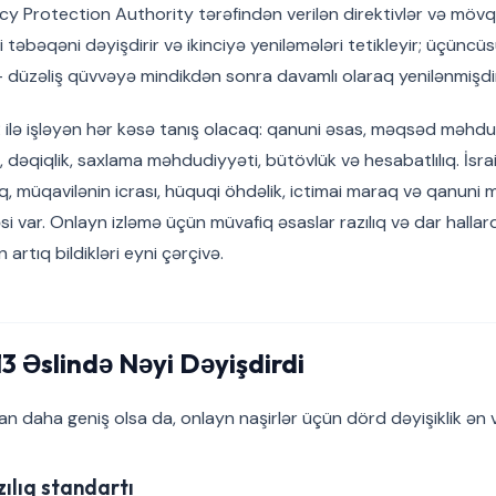
cy Protection Authority tərəfindən verilən direktivlər və mövq
təbəqəni dəyişdirir və ikinciyə yeniləmələri tetikleyir; üçüncü
— düzəliş qüvvəyə mindikdən sonra davamlı olaraq yenilənmişdir
 ilə işləyən hər kəsə tanış olacaq: qanuni əsas, məqsəd məhdu
 dəqiqlik, saxlama məhdudiyyəti, bütövlük və hesabatlılıq. İsr
ıq, müqavilənin icrası, hüquqi öhdəlik, ictimai maraq və qanuni m
əsi var. Onlayn izləmə üçün müvafiq əsaslar razılıq və dar hall
artıq bildikləri eyni çərçivə.
 Əslində Nəyi Dəyişdirdi
dan daha geniş olsa da, onlayn naşirlər üçün dörd dəyişiklik ən v
zılıq standartı