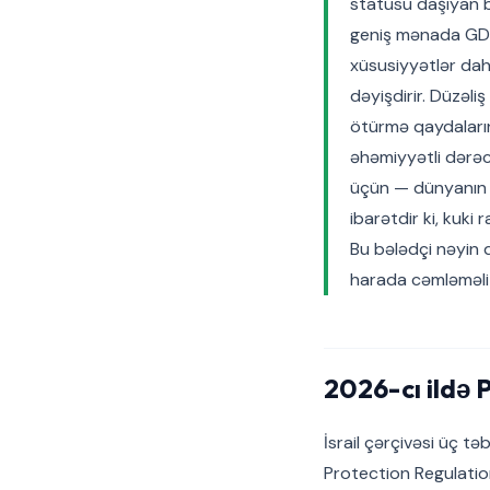
statusu daşıyan b
geniş mənada GDPR 
xüsusiyyətlər dah
dəyişdirir. Düzəli
ötürmə qaydalarını
əhəmiyyətli dərəcə
üçün — dünyanın ə
ibarətdir ki, kuki
Bu bələdçi nəyin d
harada cəmləməli 
2026-cı ildə 
İsrail çərçivəsi üç 
Protection Regulation