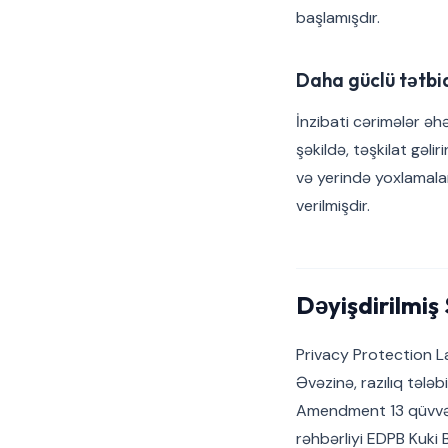
başlamışdır.
Daha güclü tətbiq
İnzibati cərimələr əh
şəkildə, təşkilat gəl
və yerində yoxlamalar
verilmişdir.
Dəyişdirilmiş 
Privacy Protection L
Əvəzinə, razılıq tələb
Amendment 13 qüvvəy
rəhbərliyi EDPB Kuki 