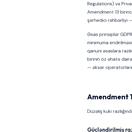
Regulations) və Priva
Amendment 13 birinci 
şərhedici rəhbərliyi 
Əsas prinsiplər GDPR
minimuma endirilməsi,
qanuni əsaslara razıl
birinin öz əhatə dair
— əksər operatorların 
Amendment 13
Düzəliş kuki razılığın
Gücləndirilmiş ra