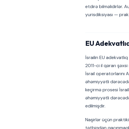
etdirə bilməlidirlər.
yurisdiksiyası — prakt
EU Adekvatlıq
İsrailin EU adekvatlıq
2011-ci il qərarı şəx
İsrail operatorların
əhəmiyyətli dərəcədə
keçirmə prosesi İsrai
əhəmiyyətli dərəcədə
edilmişdir.
Naşirlər üçün praktiki
tətbiqdən qaçınmaqla