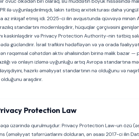
ir ovuc ölkədən biri olaraq. Bu müddətin böyük hissəsində ma
ilə uyğunlaşdırılmışdı, lakin tətbiq arxitekturası daha yüngül 
a az inkişaf etmiş idi. 2025-ci ilin avqustunda qüvvəyə minə
ş razılıq standartını modernləşdirir, hüquqlar çərçivəsini genişlə
 kəskinləşdirir və Privacy Protection Authority-nin tətbiq səla
də gücləndirir. İsrail trafikini hədəfləyən və ya orada fəaliyyə
n rəqəmsal cəhətdən aktiv əhalisindən birinə malik bazar — p
 razılığı və onlayn izləmə uyğunluğu artıq Avropa standartına mən
əyişdiyini, hazırkı əməliyyat standartının nə olduğunu və naşirlər
olduğunu araşdırır.
Privacy Protection Law
təbəqə üzərində qurulmuşdur: Privacy Protection Law-un özü (ə
s (əməliyyat təfərrüatlarını dolduran, ən əsası 2017-ci ilin Da